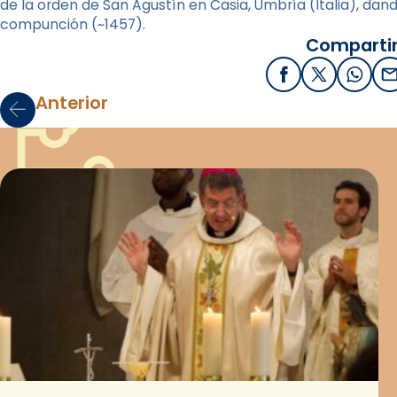
de la orden de San Agustín en Casia, Umbría (Italia), da
compunción (~1457).
Compartir
Facebook
X / Twitter
What
E
Anterior