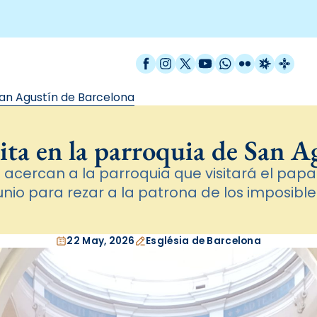
Facebook
Instagram
X / Twitter
YouTube
WhatsApp
Flickr
Radio Est
Catal
San Agustín de Barcelona
ita en la parroquia de San A
e acercan a la parroquia que visitará el papa
unio para rezar a la patrona de los imposible
22 May, 2026
Església de Barcelona