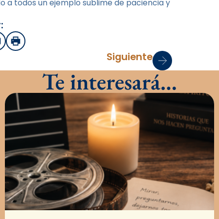
ndo a todos un ejemplo sublime de paciencia y
:
sApp
mail
Imprimir
Siguiente
Te interesará…