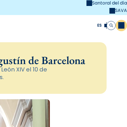
Santoral del día
SAVA
el
unya Cristiana
ES
M
Buscar
gustín de Barcelona
 León XIV el 10 de
s.