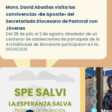
Mons. David Abadías visita las
convivencias «Be Apostle» del
Secretariado Diocesano de Pastoral con
Jóvenes
Del 28 de julio al 2 de agosto, alrededor de un
centenar de adolescentes de parroquias de la
Archidiócesis de Barcelona participaron en las
convivencias Be Apostle, organizadas por el
06/08/2026
Secretariado Diocesano…