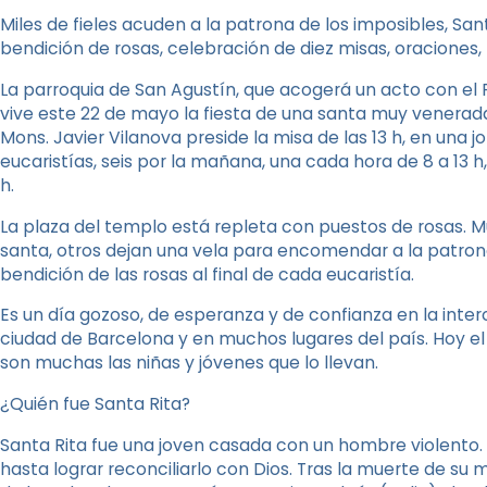
Miles de fieles acuden a la patrona de los imposibles, Sant
bendición de rosas, celebración de diez misas, oraciones,
La parroquia de San Agustín, que acogerá un acto con el Pa
vive este 22 de mayo la fiesta de una santa muy venerada
Mons. Javier Vilanova preside la misa de las 13 h, en una j
eucaristías, seis por la mañana, una cada hora de 8 a 13 h, y
h.
La plaza del templo está repleta con puestos de rosas. Mu
santa, otros dejan una vela para encomendar a la patrona 
bendición de las rosas al final de cada eucaristía.
Es un día gozoso, de esperanza y de confianza en la inte
ciudad de Barcelona y en muchos lugares del país. Hoy e
son muchas las niñas y jóvenes que lo llevan.
¿Quién fue Santa Rita?
Santa Rita fue una joven casada con un hombre violento
hasta lograr reconciliarlo con Dios. Tras la muerte de su m