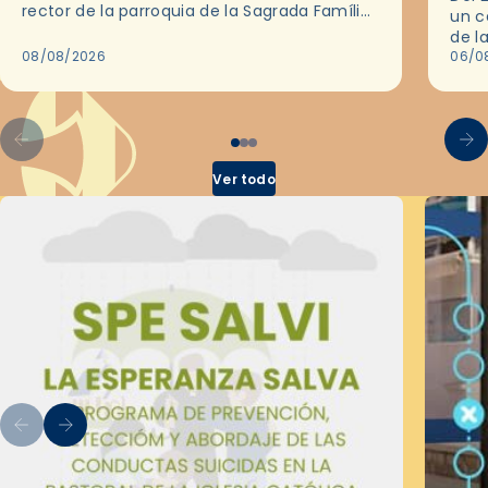
rector de la parroquia de la Sagrada Família
un c
de Barcelona durante 25 años, entre 1993 y…
de l
08/08/2026
en l
06/0
por 
Ver todo