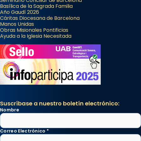
Seminario Conciliar de Barcelona
...
Basílica de la Sagrada Familia
Ver más
Año Gaudí 2026
Foto
Cáritas Diocesana de Barcelona
Manos Unidas
View on Facebook
·
Share
Obras Misionales Pontificias
Ayuda a la Iglesia Necesitada
Suscríbase a nuestro boletín electrónico:
Nombre
Correo Electrónico
*