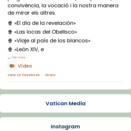
convivència, la vocació i la nostra manera
de mirar els altres.
🍿 «El día de la revelación»
🍿 «Las locas del Obelisco»
🍿 «Viaje al país de los blancos»
🍿 «León XIV, e
...
Ver más
Vídeo
View on Facebook
·
Share
Arquebisbat de Barcelona
2 weeks ago
Vatican Media
La Carmina va patir depressió. Fa gairebé
dos mesos, a l'Estadi Lluís Companys, la
jove va fer arribar el seu testimoni al papa
Instagram
Lleó XIV.