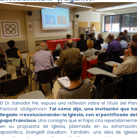
El Dr. Salvador Pié, expuso una reflexión sobre el título del Plan
Pastoral: «¡Salgamos!»
Tal como dijo, una invitación que ha
llegado «revolucionando» la Iglesia, con el pontificado del
papa Francisco
. Una consigna que el Papa cita repetidamente
en su propuesta de Iglesia, plasmada en su exhortación
apostólica,
Evangelii Gaudium
. También, una idea de Iglesi