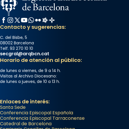
📸 Dr. G. Simón
Foto
Facebook
Instagram
X / Twitter
YouTube
WhatsApp
Flickr
Radio Estel
Catalunya Cristiana
Contacto y sugerencias:
View on Facebook
·
Share
C. del Bisbe, 5
Arquebisbat de Barcelona
08002 Barcelona
Telf. 93 270 10 10
2 weeks ago
secgral@arqbcn.cat
Memòria de les santes Juliana i
Horario de atención al público:
Semproniana, verges i màrtirs.
de lunes a viernes, de 9 a 14 h.
Acompanyant la història de sant Cugat, a
Visitas al Archivo Diocesano:
de lunes a jueves, de 10 a 13 h.
partir de l’Edat Mitjana sorgeix la tradició
que les santes Juliana (“relatiu a Júlia”) i
Semproniana (“relatiu a Semprònia =
Enlaces de interés:
eterna”) són deixebles seves. I l’any 1667, el
Santa Sede
frare Joan Gaspar Roig, afirma en una obra
Conferencia Episcopal Española
Conferencia Episcopal Tarraconense
que les santes són filles de l’antiga Iluro.
Catedral de Barcelona
Mataró en reivindicarà les relíq