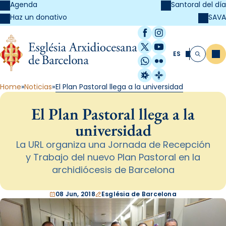
Agenda
Santoral del día
SAVA
Haz un donativo
Facebook
Instagram
X / Twitter
YouTube
ES
Me
Buscar
WhatsApp
Flickr
Radio Estel
Catalunya Cristi
Home
Noticias
El Plan Pastoral llega a la universidad
El Plan Pastoral llega a la
universidad
La URL organiza una Jornada de Recepción
y Trabajo del nuevo Plan Pastoral en la
archidiócesis de Barcelona
08 Jun, 2018
Església de Barcelona