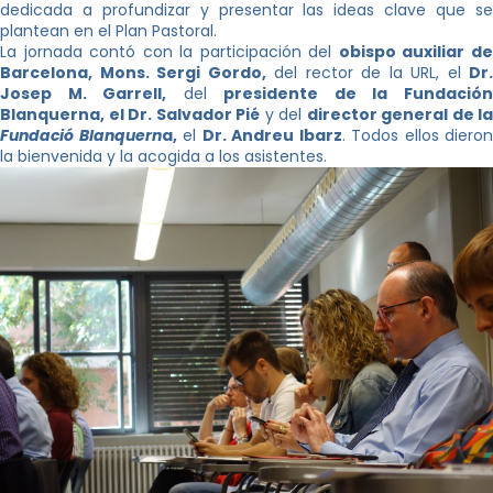
dedicada a profundizar y presentar las ideas clave que se
plantean en el Plan Pastoral.
La jornada contó con la participación del
obispo auxiliar d
Barcelona, ​​Mons. Sergi Gordo,
del rector de la URL, el
Dr.
Josep M. Garrell,
del
presidente de la Fundació
Blanquerna, el Dr. Salvador Pié
y del
director general de la
Fundació Blanquern
a,
el
Dr. Andreu Ibarz
. Todos ellos dieron
la bienvenida y la acogida a los asistentes.