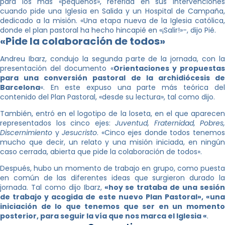
para los más «pequeños», referida en sus intervenciones
cuando pide una Iglesia en Salida y un Hospital de Campaña,
dedicado a la misión. «Una etapa nueva de la Iglesia católica,
donde el plan pastoral ha hecho hincapié en «¡Salir!»-, dijo Pié.
«Pide la colaboración de todos»
Andreu Ibarz, condujo la segunda parte de la jornada, con la
presentación del documento «
Orientaciones y propuesta
para una conversión pastoral de la archidiócesis de
Barcelona
«. En este expuso una parte más teórica del
contenido del Plan Pastoral, «desde su lectura», tal como dijo.
También, entró en el logotipo de la loseta, en el que aparecen
representados los cinco ejes:
Juventud, Fraternidad, Pobres,
Discernimiento
y
Jesucristo
. «Cinco ejes donde todos tenemo
mucho que decir, un relato y una misión iniciada, en ningún
caso cerrada, abierta que pide la colaboración de todos».
Después, hubo un momento de trabajo en grupo, como puesta
en común de las diferentes ideas que surgieron durado la
jornada. Tal como dijo Ibarz,
«hoy se trataba de una sesió
de trabajo y acogida de este nuevo Plan Pastoral», «una
iniciación de lo que tenemos que ser en un momento
posterior, para seguir la vía que nos marca el Iglesia «
.