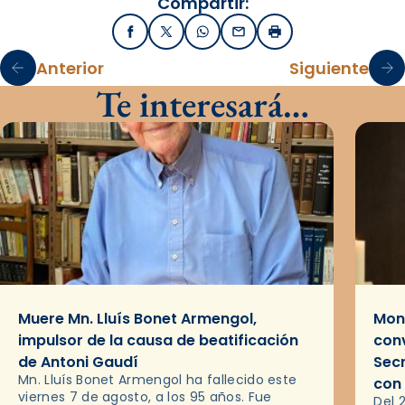
Compartir:
Facebook
X / Twitter
WhatsApp
Email
Imprimir
Anterior
Siguiente
Te interesará…
Muere Mn. Lluís Bonet Armengol,
Mons
impulsor de la causa de beatificación
conv
de Antoni Gaudí
Sec
Mn. Lluís Bonet Armengol ha fallecido este
con
viernes 7 de agosto, a los 95 años. Fue
Del 