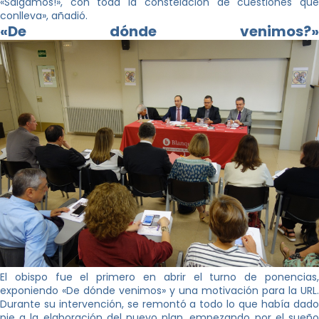
«Salgamos!», con toda la constelación de cuestiones que
conlleva», añadió.
«De dónde venimos?»
El obispo fue el primero en abrir el turno de ponencias,
exponiendo «De dónde venimos» y una motivación para la URL.
Durante su intervención, se remontó a todo lo que había dado
pie a la elaboración del nuevo plan, empezando por el sueño