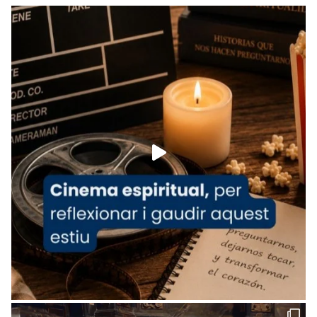
Recupera l'entrevista comp
Vatican
tican News 👇
News
www.vaticannews.va/es/iglesia/news/2026-
07/carmina-historia-depresion-papa-viaje-
espana-testimoni...
Foto
View on Facebook
·
Share
Arquebisbat de Barcelona
2 weeks ago
«Avui les santes Juliana i Semproniana ens
ajuden a alçar la mirada»
Mons. Sergi Gordo, bisbe de Tortosa, ha
presidit aquest 27 de juliol la missa de Les
Santes de Mataró.