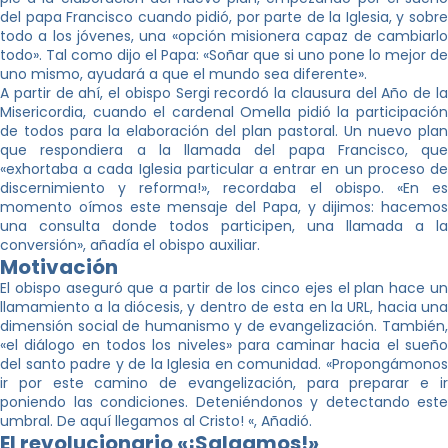
del papa Francisco cuando pidió, por parte de la Iglesia, y sobre
todo a los jóvenes, una «opción misionera capaz de cambiarlo
todo». Tal como dijo el Papa: «Soñar que si uno pone lo mejor de
uno mismo, ayudará a que el mundo sea diferente».
A partir de ahí, el obispo Sergi recordó la clausura del Año de la
Misericordia, cuando el cardenal Omella pidió la participación
de todos para la elaboración del plan pastoral. Un nuevo plan
que respondiera a la llamada del papa Francisco, que
«exhortaba a cada Iglesia particular a entrar en un proceso de
discernimiento y reforma!», recordaba el obispo. «En es
momento oímos este mensaje del Papa, y dijimos: hacemos
una consulta donde todos participen, una llamada a la
conversión», añadía el obispo auxiliar.
Motivación
El obispo aseguró que a partir de los cinco ejes el plan hace un
llamamiento a la diócesis, y dentro de esta en la URL, hacia una
dimensión social de humanismo y de evangelización. También,
«el diálogo en todos los niveles» para caminar hacia el sueño
del santo padre y de la Iglesia en comunidad. «Propongámonos
ir por este camino de evangelización, para preparar e ir
poniendo las condiciones. Deteniéndonos y detectando este
umbral. De aquí llegamos al Cristo! «, Añadió.
El revolucionario «¡Salgamos!»