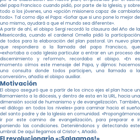
del papa Francisco cuando pidió, por parte de la Iglesia, y sobre
todo a los jóvenes, una «opción misionera capaz de cambiarlo
todo». Tal como dijo el Papa: «Soñar que si uno pone lo mejor de
uno mismo, ayudará a que el mundo sea diferente».
A partir de ahí, el obispo Sergi recordó la clausura del Año de la
Misericordia, cuando el cardenal Omella pidió la participación
de todos para la elaboración del plan pastoral. Un nuevo plan
que respondiera a la llamada del papa Francisco, que
«exhortaba a cada Iglesia particular a entrar en un proceso de
discernimiento y reforma!», recordaba el obispo. «En es
momento oímos este mensaje del Papa, y dijimos: hacemos
una consulta donde todos participen, una llamada a la
conversión», añadía el obispo auxiliar.
Motivación
El obispo aseguró que a partir de los cinco ejes el plan hace un
llamamiento a la diócesis, y dentro de esta en la URL, hacia una
dimensión social de humanismo y de evangelización. También,
«el diálogo en todos los niveles» para caminar hacia el sueño
del santo padre y de la Iglesia en comunidad. «Propongámonos
ir por este camino de evangelización, para preparar e ir
poniendo las condiciones. Deteniéndonos y detectando este
umbral. De aquí llegamos al Cristo! «, Añadió.
El revolucionario «¡Salgamos!»