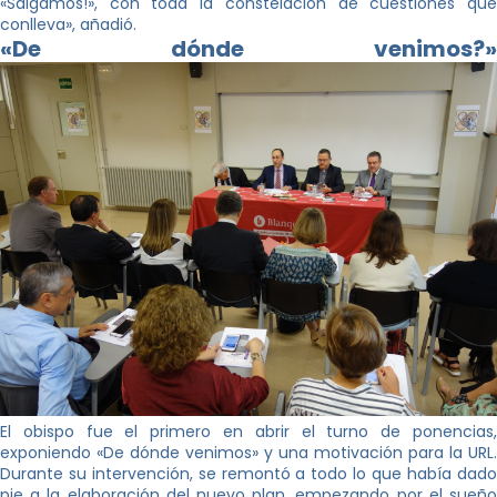
«Salgamos!», con toda la constelación de cuestiones que
conlleva», añadió.
«De dónde venimos?»
El obispo fue el primero en abrir el turno de ponencias,
exponiendo «De dónde venimos» y una motivación para la URL.
Durante su intervención, se remontó a todo lo que había dado
pie a la elaboración del nuevo plan, empezando por el sueño