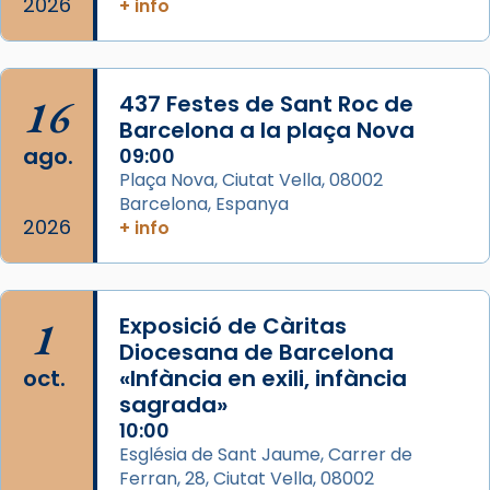
2026
+ info
...
Ver más
Foto
View on Facebook
·
Share
16
437 Festes de Sant Roc de
Barcelona a la plaça Nova
ago.
09:00
Plaça Nova, Ciutat Vella, 08002
Barcelona, Espanya
2026
+ info
1
Exposició de Càritas
Diocesana de Barcelona
oct.
«Infància en exili, infància
sagrada»
10:00
Església de Sant Jaume, Carrer de
Ferran, 28, Ciutat Vella, 08002