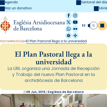
Agenda
Santoral del día
SAVA
Haz un donativo
Facebook
Instagram
X / Twitter
YouTube
ES
Me
Buscar
WhatsApp
Flickr
Radio Estel
Catalunya Cristi
Home
Noticias
El Plan Pastoral llega a la universidad
El Plan Pastoral llega a la
universidad
La URL organiza una Jornada de Recepción
y Trabajo del nuevo Plan Pastoral en la
archidiócesis de Barcelona
08 Jun, 2018
Església de Barcelona