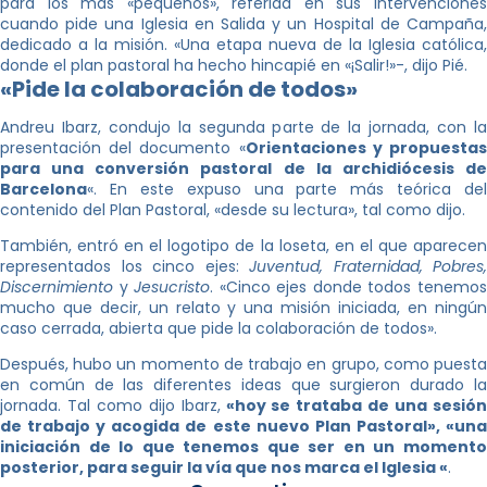
para los más «pequeños», referida en sus intervenciones
cuando pide una Iglesia en Salida y un Hospital de Campaña,
dedicado a la misión. «Una etapa nueva de la Iglesia católica,
donde el plan pastoral ha hecho hincapié en «¡Salir!»-, dijo Pié.
«Pide la colaboración de todos»
Andreu Ibarz, condujo la segunda parte de la jornada, con la
presentación del documento «
Orientaciones y propuesta
para una conversión pastoral de la archidiócesis de
Barcelona
«. En este expuso una parte más teórica del
contenido del Plan Pastoral, «desde su lectura», tal como dijo.
También, entró en el logotipo de la loseta, en el que aparecen
representados los cinco ejes:
Juventud, Fraternidad, Pobres,
Discernimiento
y
Jesucristo
. «Cinco ejes donde todos tenemo
mucho que decir, un relato y una misión iniciada, en ningún
caso cerrada, abierta que pide la colaboración de todos».
Después, hubo un momento de trabajo en grupo, como puesta
en común de las diferentes ideas que surgieron durado la
jornada. Tal como dijo Ibarz,
«hoy se trataba de una sesió
de trabajo y acogida de este nuevo Plan Pastoral», «una
iniciación de lo que tenemos que ser en un momento
posterior, para seguir la vía que nos marca el Iglesia «
.