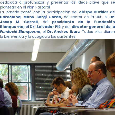
dedicada a profundizar y presentar las ideas clave que se
plantean en el Plan Pastoral.
La jornada contó con la participación del
obispo auxiliar d
Barcelona, ​​Mons. Sergi Gordo,
del rector de la URL, el
Dr.
Josep M. Garrell,
del
presidente de la Fundació
Blanquerna, el Dr. Salvador Pié
y del
director general de la
Fundació Blanquern
a,
el
Dr. Andreu Ibarz
. Todos ellos dieron
la bienvenida y la acogida a los asistentes.