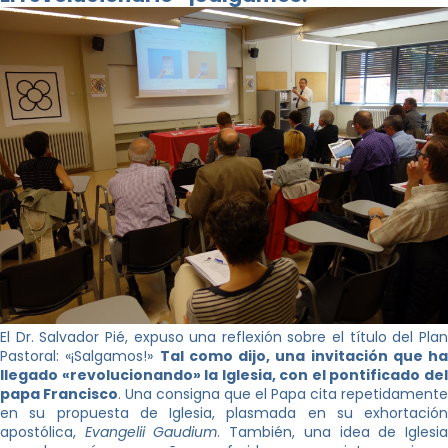
El Dr. Salvador Pié, expuso una reflexión sobre el título del Plan
Pastoral: «¡Salgamos!»
Tal como dijo, una invitación que ha
llegado «revolucionando» la Iglesia, con el pontificado del
papa Francisco
. Una consigna que el Papa cita repetidamente
en su propuesta de Iglesia, plasmada en su exhortación
apostólica,
Evangelii Gaudium
. También, una idea de Iglesi