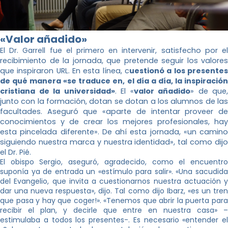
«Valor añadido»
El Dr. Garrell fue el primero en i
ntervenir, satisfecho por e
recibimiento de la jornada, que pretende seguir los valores
que inspiraron URL. En esta línea, c
uestionó a los presentes
de qué manera «se traduce en, el día a día, la inspiración
cristiana de la universidad»
. El «
valor añadido
» de que,
junto con la formación, dotan se dotan a los alumnos de las
facultades. Aseguró que «aparte de intentar proveer de
conocimientos y de crear los mejores profesionales, hay
esta pincelada diferente». De ahí esta jornada, «un camino
siguiendo nuestra marca y nuestra identidad», tal como dijo
el Dr. Pié.
El obispo Sergio, aseguró, agradecido, como el encuentro
suponía ya de entrada un «estímulo para salir». «Una sacudida
del Evangelio, que invita a cuestionarnos nuestra actuación y
dar una nueva respuesta», dijo. Tal como dijo Ibarz, «es un tren
que pasa y hay que coger!». «Tenemos que abrir la puerta para
recibir el plan, y decirle que entre en nuestra casa» –
estimulaba a todos los presentes-. Es necesario «entender el