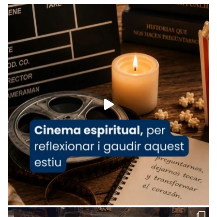
Recupera l'entrevista comp
Vatican
tican News 👇
News
www.vaticannews.va/es/iglesia/news/2026-
07/carmina-historia-depresion-papa-viaje-
espana-testimoni...
Foto
View on Facebook
·
Share
Arquebisbat de Barcelona
1 week ago
«Avui les santes Juliana i Semproniana ens
ajuden a alçar la mirada»
Mons. Sergi Gordo, bisbe de Tortosa, ha
presidit aquest 27 de juliol la missa de Les
Santes de Mataró.