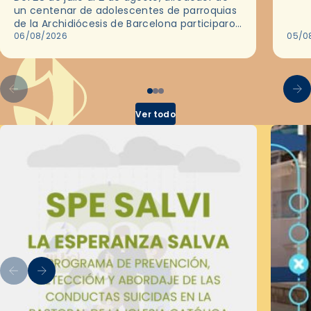
ocas
un centenar de adolescentes de parroquias
histo
de la Archidiócesis de Barcelona participaron
sobr
en las convivencias Be Apostle, organizadas
06/08/2026
05/0
por el Secretariado Diocesano…
Ver todo