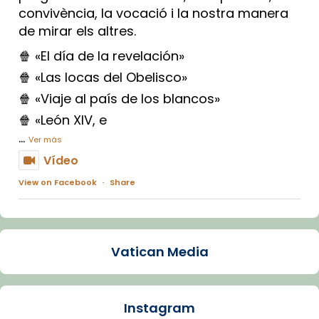
convivència, la vocació i la nostra manera
de mirar els altres.
🍿 «El día de la revelación»
🍿 «Las locas del Obelisco»
🍿 «Viaje al país de los blancos»
🍿 «León XIV, e
...
Ver más
Vídeo
View on Facebook
·
Share
Arquebisbat de Barcelona
1 week ago
Vatican Media
La Carmina va patir depressió. Fa gairebé
dos mesos, a l'Estadi Lluís Companys, la
jove va fer arribar el seu testimoni al papa
Instagram
Lleó XIV.