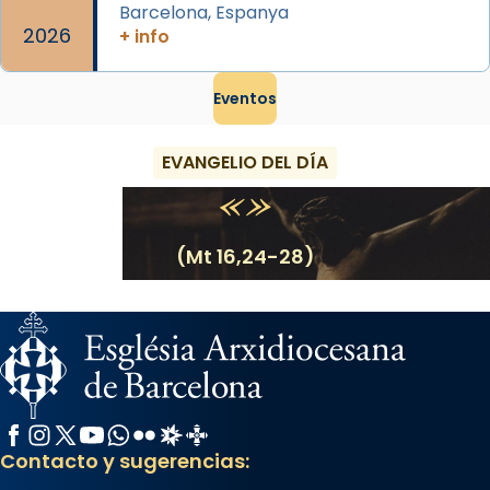
Barcelona, Espanya
2026
+ info
Eventos
EVANGELIO DEL DÍA
(Mt 16,24-28)
Facebook
Instagram
X / Twitter
YouTube
WhatsApp
Flickr
Radio Estel
Catalunya Cristiana
Contacto y sugerencias: