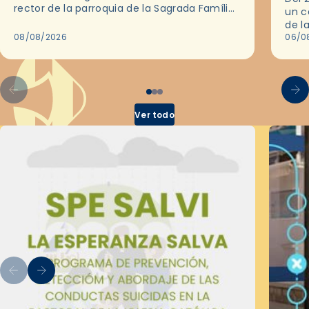
rector de la parroquia de la Sagrada Família
un c
de Barcelona durante 25 años, entre 1993 y…
de l
08/08/2026
en l
06/0
por 
Ver todo