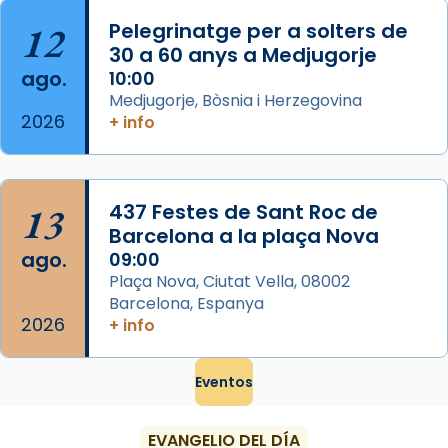
...
Ver más
12
Pelegrinatge per a solters de
Foto
30 a 60 anys a Medjugorje
ago.
10:00
View on Facebook
·
Share
Medjugorje, Bòsnia i Herzegovina
2026
+ info
13
437 Festes de Sant Roc de
Barcelona a la plaça Nova
ago.
09:00
Plaça Nova, Ciutat Vella, 08002
Barcelona, Espanya
2026
+ info
Eventos
EVANGELIO DEL DÍA