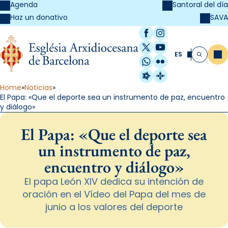
Agenda
Santoral del día
SAVA
Haz un donativo
Facebook
Instagram
X / Twitter
YouTube
ES
Me
Buscar
WhatsApp
Flickr
Radio Estel
Catalunya Cristi
Home
Noticias
El Papa: «Que el deporte sea un instrumento de paz, encuentro
y diálogo»
El Papa: «Que el deporte sea
un instrumento de paz,
encuentro y diálogo»
El papa León XIV dedica su intención de
oración en el Vídeo del Papa del mes de
junio a los valores del deporte