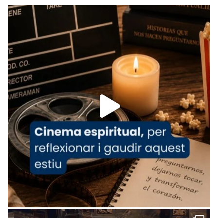
Recupera l'entrevista comp
Vatican
tican News 👇
News
www.vaticannews.va/es/iglesia/news/2026-
07/carmina-historia-depresion-papa-viaje-
espana-testimoni...
Foto
View on Facebook
·
Share
Arquebisbat de Barcelona
2 weeks ago
«Avui les santes Juliana i Semproniana ens
ajuden a alçar la mirada»
Mons. Sergi Gordo, bisbe de Tortosa, ha
presidit aquest 27 de juliol la missa de Les
Santes de Mataró.