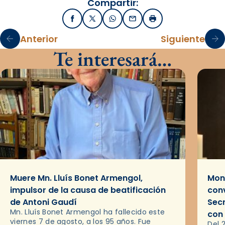
Compartir:
Facebook
X / Twitter
WhatsApp
Email
Imprimir
Anterior
Siguiente
Te interesará…
Muere Mn. Lluís Bonet Armengol,
Mons
impulsor de la causa de beatificación
conv
de Antoni Gaudí
Sec
Mn. Lluís Bonet Armengol ha fallecido este
con
viernes 7 de agosto, a los 95 años. Fue
Del 