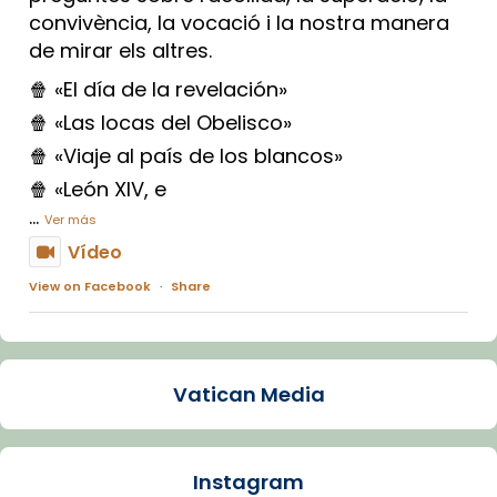
convivència, la vocació i la nostra manera
de mirar els altres.
🍿 «El día de la revelación»
🍿 «Las locas del Obelisco»
🍿 «Viaje al país de los blancos»
🍿 «León XIV, e
...
Ver más
Vídeo
View on Facebook
·
Share
Arquebisbat de Barcelona
1 week ago
Vatican Media
La Carmina va patir depressió. Fa gairebé
dos mesos, a l'Estadi Lluís Companys, la
jove va fer arribar el seu testimoni al papa
Instagram
Lleó XIV.