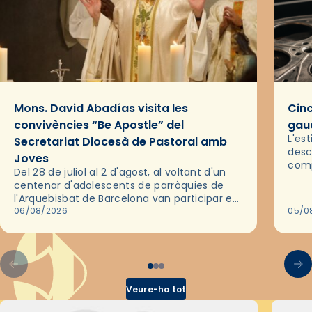
Mons. David Abadías visita les
Cinc
convivències “Be Apostle” del
gaud
L'es
Secretariat Diocesà de Pastoral amb
desc
Joves
comp
Del 28 de juliol al 2 d'agost, al voltant d'un
deix
centenar d'adolescents de parròquies de
trav
l'Arquebisbat de Barcelona van participar en
les convivències Be Apostle, organitzades
06/08/2026
05/0
pel Secretariat Diocesà de Pastoral amb…
Veure-ho tot