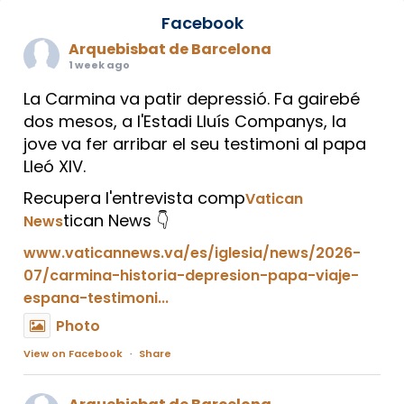
Facebook
Arquebisbat de Barcelona
1 week ago
La Carmina va patir depressió. Fa gairebé
dos mesos, a l'Estadi Lluís Companys, la
jove va fer arribar el seu testimoni al papa
Lleó XIV.
Recupera l'entrevista comp
Vatican
tican News 👇
News
www.vaticannews.va/es/iglesia/news/2026-
07/carmina-historia-depresion-papa-viaje-
espana-testimoni...
Photo
View on Facebook
·
Share