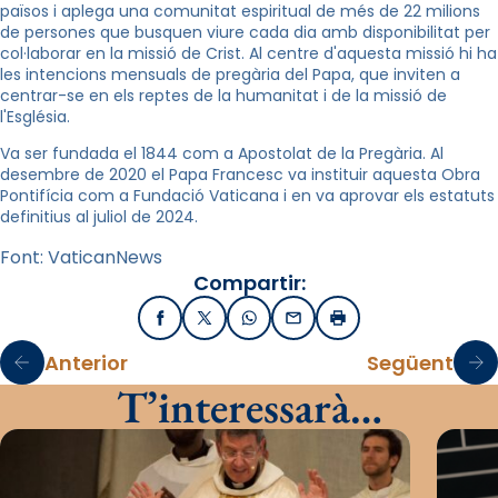
països i aplega una comunitat espiritual de més de 22 milions
de persones que busquen viure cada dia amb disponibilitat per
col·laborar en la missió de Crist. Al centre d'aquesta missió hi ha
les intencions mensuals de pregària del Papa, que inviten a
centrar-se en els reptes de la humanitat i de la missió de
l'Església.
Va ser fundada el 1844 com a Apostolat de la Pregària. Al
desembre de 2020 el Papa Francesc va instituir aquesta Obra
Pontifícia com a Fundació Vaticana i en va aprovar els estatuts
definitius al juliol de 2024.
Font: VaticanNews
Compartir:
Facebook
X / Twitter
WhatsApp
Email
Imprimir
Anterior
Següent
T’interessarà…