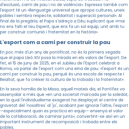
d'exclusió, camí de pau i no de violència». Expressa també com
l'esport té un «llenguatge universal que apropa cultures, uneix
pobles i sembra respecte, solidaritat i superació personal». Al
final de la pregària, el Papa s'adreça a Déu suplicant que «mai
no ens falti el teu Esperit, que ens fa un sol equip, unit amb tu
per construir comunió i fraternitat en la història».
L'esport com a camí per construir la pau
En poc més d'un any de pontificat, no és la primera vegada
que el papa Lleó XIV posa la mirada en els valors de l'esport. De
fet, el 15 de juny de 2025, en el Jubileu de l'Esport celebrat a
Roma, va parlar de l'esport com una eina de pau: «l'esport és un
camí per construir la pau, perquè és una escola de respecte i
lleialtat, que fa créixer la cultura de la trobada i la fraternitat».
En la seva homilia de la Missa, aquell mateix dia, el Pontífex va
assenyalar a més que «en una societat marcada per la soledat,
en la qual l'individualisme exagerat ha desplaçat el centre de
gravetat del 'nosaltres' al 'jo', acabant per ignorar l'altre, l'esport
—especialment quan es practica en equip— ensenya el valor
de la col·laboració, de caminar junts», convertint-se així en un
important instrument de recomposició i trobada entre els
pobles.