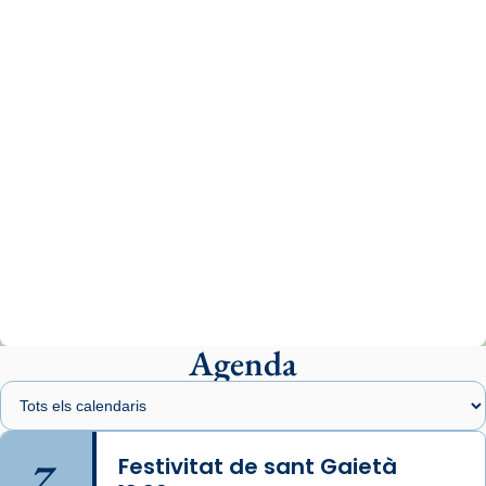
comitè organitzador de la visita apostòlica
del Sant Pare Lleó XIV a Barcelona, i als
col·laboradors, a la Catedral de Barcelona.
L’arquebisbe de Barcelona, el cardenal Joan
Josep Omella, ha presidit la missa i l’ha
concelebrat el bisbe auxiliar de Barcelona,
Mons. David Abadías.
📸 Dr. G. Simón
Photo
View on Facebook
·
Share
Agenda
Arquebisbat de Barcelona
2 weeks ago
Memòria de les santes Juliana i
Semproniana, verges i màrtirs.
7
Festivitat de sant Gaietà