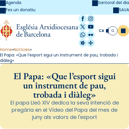
Agenda
Santoral del dia
SAVA
Fes un donatiu
Facebook
Instagram
X / Twitter
YouTube
CA
Me
Cerca
WhatsApp
Flickr
Radio Estel
Catalunya Cristi
Home
Notícies
El Papa: «Que l’esport sigui un instrument de pau, trobada i
diàleg»
El Papa: «Que l’esport sigui
un instrument de pau,
trobada i diàleg»
El papa Lleó XIV dedica la seva intenció de
pregària en el Vídeo del Papa del mes de
juny als valors de l'esport