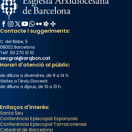
Facebook
Instagram
X / Twitter
YouTube
WhatsApp
Flickr
Radio Estel
Catalunya Cristiana
Contacte i suggeriments:
C. del Bisbe, 5
08002 Barcelona
Telf. 93 270 10 10
secgral@arqbcn.cat
Horari d'atenció al públic:
de dilluns a divendres, de 9 a 14 h.
Visites a l'Arxiu Diocesà:
de dilluns a dijous, de 10 a 13 h.
Enllaços d'interès:
Santa Seu
Conferència Episcopal Espanyola
Conferència Episcopal Tarraconense
Catedral de Barcelona