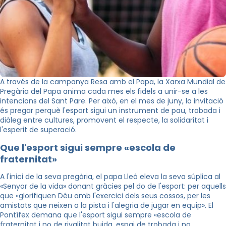
A través de la campanya Resa amb el Papa, la Xarxa Mundial de
Pregària del Papa anima cada mes els fidels a unir-se a les
intencions del Sant Pare. Per això, en el mes de juny, la invitació
és pregar perquè l'esport sigui un instrument de pau, trobada i
diàleg entre cultures, promovent el respecte, la solidaritat i
l'esperit de superació.
Que l'esport sigui sempre «escola de
fraternitat»
A l'inici de la seva pregària, el papa Lleó eleva la seva súplica al
«Senyor de la vida» donant gràcies pel do de l'esport: per aquells
que «glorifiquen Déu amb l'exercici dels seus cossos, per les
amistats que neixen a la pista i l'alegria de jugar en equip». El
Pontífex demana que l'esport sigui sempre «escola de
fraternitat i no de rivalitat buida, espai de trobada i no