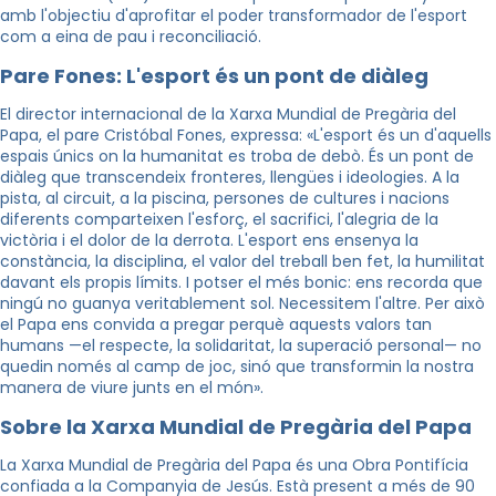
amb l'objectiu d'aprofitar el poder transformador de l'esport
com a eina de pau i reconciliació.
Pare Fones: L'esport és un pont de diàleg
El director internacional de la Xarxa Mundial de Pregària del
Papa, el pare Cristóbal Fones, expressa: «L'esport és un d'aquells
espais únics on la humanitat es troba de debò. És un pont de
diàleg que transcendeix fronteres, llengües i ideologies. A la
pista, al circuit, a la piscina, persones de cultures i nacions
diferents comparteixen l'esforç, el sacrifici, l'alegria de la
victòria i el dolor de la derrota. L'esport ens ensenya la
constància, la disciplina, el valor del treball ben fet, la humilitat
davant els propis límits. I potser el més bonic: ens recorda que
ningú no guanya veritablement sol. Necessitem l'altre. Per això
el Papa ens convida a pregar perquè aquests valors tan
humans —el respecte, la solidaritat, la superació personal— no
quedin només al camp de joc, sinó que transformin la nostra
manera de viure junts en el món».
Sobre la Xarxa Mundial de Pregària del Papa
La Xarxa Mundial de Pregària del Papa és una Obra Pontifícia
confiada a la Companyia de Jesús. Està present a més de 90