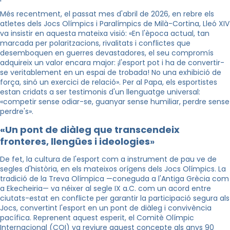
Més recentment, el passat mes d'abril de 2026, en rebre els
atletes dels Jocs Olímpics i Paralímpics de Milà-Cortina, Lleó XIV
va insistir en aquesta mateixa visió: «En l'època actual, tan
marcada per polaritzacions, rivalitats i conflictes que
desemboquen en guerres devastadores, el seu compromís
adquireix un valor encara major: ¡l'esport pot i ha de convertir-
se veritablement en un espai de trobada! No una exhibició de
força, sinó un exercici de relació». Per al Papa, els esportistes
estan cridats a ser testimonis d'un llenguatge universal:
«competir sense odiar-se, guanyar sense humiliar, perdre sense
perdre's».
«Un pont de diàleg que transcendeix
fronteres, llengües i ideologies
»
De fet, la cultura de l'esport com a instrument de pau ve de
segles d'història, en els mateixos orígens dels Jocs Olímpics. La
tradició de la Treva Olímpica —coneguda a l'Antiga Grècia com
a Ekecheiria— va néixer al segle IX a.C. com un acord entre
ciutats-estat en conflicte per garantir la participació segura als
Jocs, convertint l'esport en un pont de diàleg i convivència
pacífica. Reprenent aquest esperit, el Comitè Olímpic
Internacional (COI) va reviure aquest concepte als anys 90