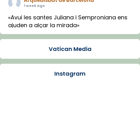
Arquebisbat de Barcelona
1 week ago
«Avui les santes Juliana i Semproniana ens
ajuden a alçar la mirada»
Mons. Sergi Gordo, bisbe de Tortosa, ha
presidit aquest 27 de juliol la missa de Les
Vatican Media
Santes de Mataró.
🔗
tinyurl.com/cvu5jmbk
📸 J. Merino
Instagram
Photo
View on Facebook
·
Share
Arquebisbat de Barcelona
is at Catedral
de Barcelona.
1 week ago
Aquest dilluns, 27 de juliol, ha tingut lloc la
missa d’acció de gràcies en agraïment al