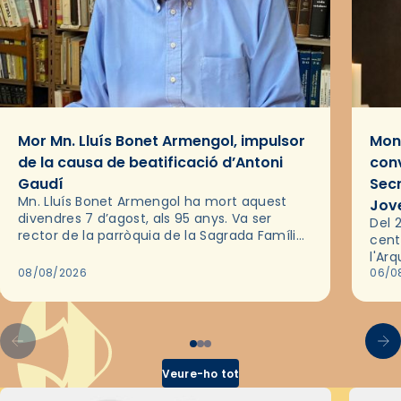
Mor Mn. Lluís Bonet Armengol, impulsor
Mons
de la causa de beatificació d’Antoni
conv
Gaudí
Sec
Mn. Lluís Bonet Armengol ha mort aquest
Jov
divendres 7 d’agost, als 95 anys. Va ser
Del 2
rector de la parròquia de la Sagrada Família
cent
de Barcelona durant 25 anys, entre 1993 i
l'Ar
2018,…
08/08/2026
les 
06/0
pel 
Veure-ho tot