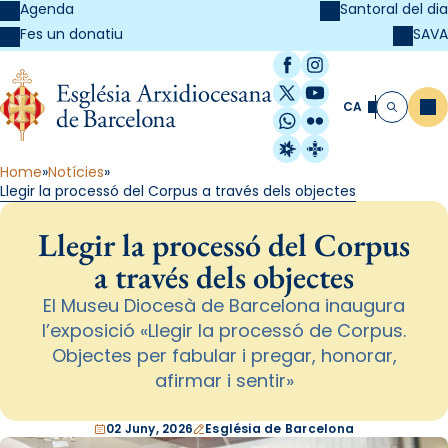
Agenda
Santoral del dia
SAVA
Fes un donatiu
Facebook
Instagram
X / Twitter
YouTube
CA
Me
Cerca
WhatsApp
Flickr
Radio Estel
Catalunya Cristi
Home
Notícies
Llegir la processó del Corpus a través dels objectes
Llegir la processó del Corpus
a través dels objectes
El Museu Diocesà de Barcelona inaugura
l’exposició «Llegir la processó de Corpus.
Objectes per fabular i pregar, honorar,
afirmar i sentir»
02 Juny, 2026
Església de Barcelona