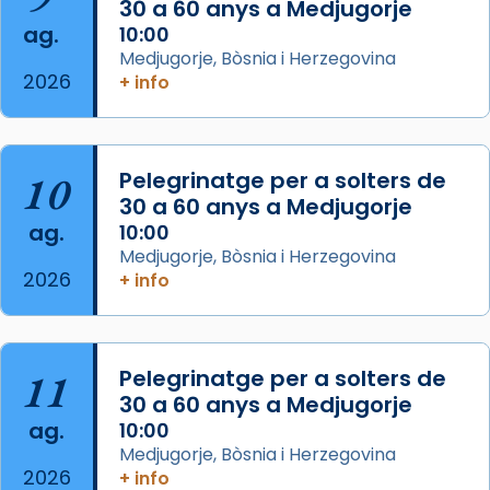
30 a 60 anys a Medjugorje
Photo
ag.
10:00
View on Facebook
·
Share
Medjugorje, Bòsnia i Herzegovina
2026
+ info
Arquebisbat de Barcelona
is at Catedral
de Barcelona.
2 weeks ago
Aquest dilluns, 27 de juliol, ha tingut lloc la
10
Pelegrinatge per a solters de
missa d’acció de gràcies en agraïment al
30 a 60 anys a Medjugorje
ag.
comitè organitzador de la visita apostòlica
10:00
Medjugorje, Bòsnia i Herzegovina
del Sant Pare Lleó XIV a Barcelona, i als
2026
+ info
col·laboradors, a la Catedral de Barcelona.
L’arquebisbe de Barcelona, el cardenal Joan
Josep Omella, ha presidit la missa i l’ha
11
Pelegrinatge per a solters de
concelebrat el bisbe auxiliar de Barcelona,
30 a 60 anys a Medjugorje
Mons. David Abadías.
ag.
10:00
📸 Dr. G. Simón
Medjugorje, Bòsnia i Herzegovina
2026
+ info
Photo