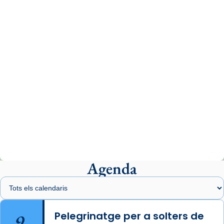
www.vaticannews.va/es/iglesia/news/2026-
07/carmina-historia-depresion-papa-viaje-
espana-testimoni...
Photo
View on Facebook
·
Share
Arquebisbat de Barcelona
2 weeks ago
«Avui les santes Juliana i Semproniana ens
ajuden a alçar la mirada»
Mons. Sergi Gordo, bisbe de Tortosa, ha
presidit aquest 27 de juliol la missa de Les
Agenda
Santes de Mataró.
🔗
tinyurl.com/cvu5jmbk
📸 J. Merino
9
Pelegrinatge per a solters de