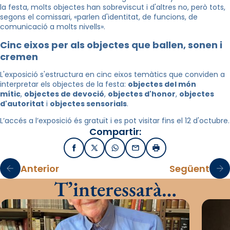
la festa, molts objectes han sobreviscut i d'altres no, però tots,
segons el comissari, «parlen d'identitat, de funcions, de
comunicació a molts nivells».
Cinc eixos per als objectes que ballen, sonen i
cremen
L'exposició s'estructura en cinc eixos temàtics que conviden a
interpretar els objectes de la festa:
objectes del món
mític
,
objectes de devoció
,
objectes d'honor
,
objectes
d'autoritat
i
objectes sensorials
.
L’accés a l’exposició és gratuït i es pot visitar fins el 12 d'octubre.
Compartir:
Facebook
X / Twitter
WhatsApp
Email
Imprimir
Anterior
Següent
T’interessarà…