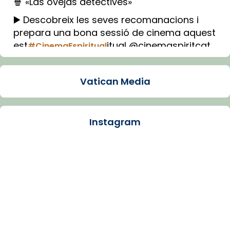
🍿 «Las ovejas detectives»
▶️ Descobreix les seves recomanacions i
prepara una bona sessió de cinema aquest
est
itual @cinemaspiritcat
#CinemaEspiritual
Imatge: Generada amb IA (OpenAI)
Video
Vatican Media
View on Facebook
·
Share
Instagram
Arquebisbat de Barcelona
1 week ago
La Carmina va patir depressió. Fa gairebé
dos mesos, a l'Estadi Lluís Companys, la
jove va fer arribar el seu testimoni al papa
Lleó XIV.
Recupera l'entrevista comp
Vatican
tican News 👇
News