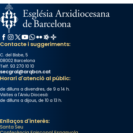
Facebook
Instagram
X / Twitter
YouTube
WhatsApp
Flickr
Radio Estel
Catalunya Cristiana
Contacte i suggeriments:
C. del Bisbe, 5
08002 Barcelona
Telf. 93 270 10 10
secgral@arqbcn.cat
Horari d'atenció al públic:
de dilluns a divendres, de 9 a 14 h.
Visites a l'Arxiu Diocesà:
de dilluns a dijous, de 10 a 13 h.
Enllaços d'interès:
Santa Seu
Conferència Episcopal Espanyola