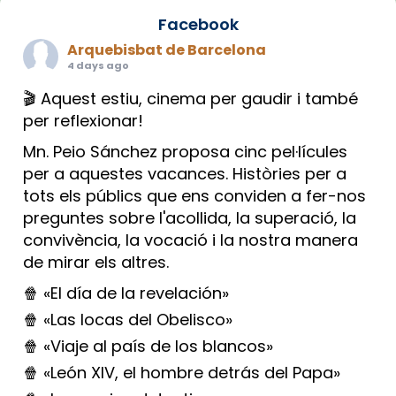
Facebook
Arquebisbat de Barcelona
4 days ago
🎬 Aquest estiu, cinema per gaudir i també
per reflexionar!
Mn. Peio Sánchez proposa cinc pel·lícules
per a aquestes vacances. Històries per a
tots els públics que ens conviden a fer-nos
preguntes sobre l'acollida, la superació, la
convivència, la vocació i la nostra manera
de mirar els altres.
🍿 «El día de la revelación»
🍿 «Las locas del Obelisco»
🍿 «Viaje al país de los blancos»
🍿 «León XIV, el hombre detrás del Papa»