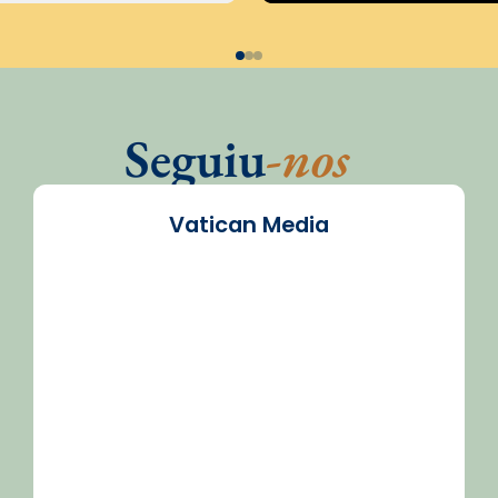
Seguiu
-nos
Vatican Media