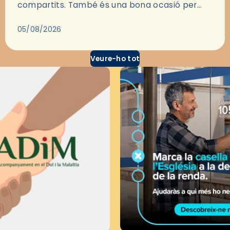
compartits. També és una bona ocasió per
deixar-se portar per una bona història i, a
través del cinema, reflexionar sobre les…
05/08/2026
Veure-ho tot