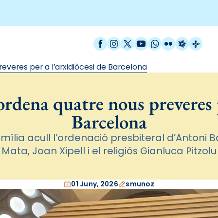
Facebook
Instagram
X / Twitter
YouTube
WhatsApp
Flickr
Radio Est
Catal
everes per a l’arxidiòcesi de Barcelona
rdena quatre nous preveres p
Barcelona
ília acull l’ordenació presbiteral d’Antoni 
Mata, Joan Xipell i el religiós Gianluca Pitzolu
01 Juny, 2026
smunoz