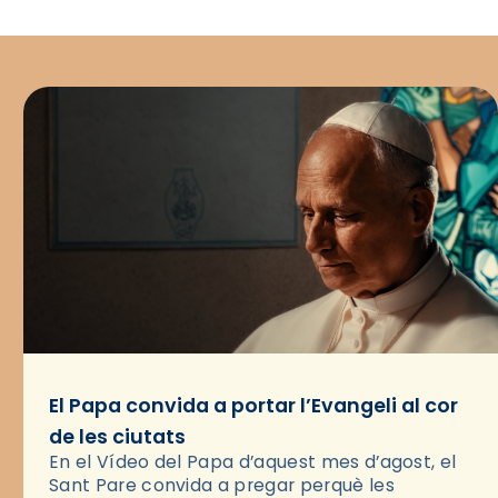
El Papa convida a portar l’Evangeli al cor
de les ciutats
En el Vídeo del Papa d’aquest mes d’agost, el
Sant Pare convida a pregar perquè les