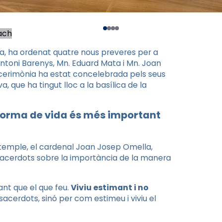
ach
a, ha ordenat quatre nous preveres per a
 Antoni Barenys, Mn. Eduard Mata i Mn. Joan
 La cerimònia ha estat concelebrada pels seus
a, que ha tingut lloc a la basílica de la
 forma de vida és més important
temple, el cardenal Joan Josep Omella,
 sacerdots sobre la importància de la manera
nt que el que feu.
Viviu estimant i no
 sacerdots, sinó per com estimeu i viviu el