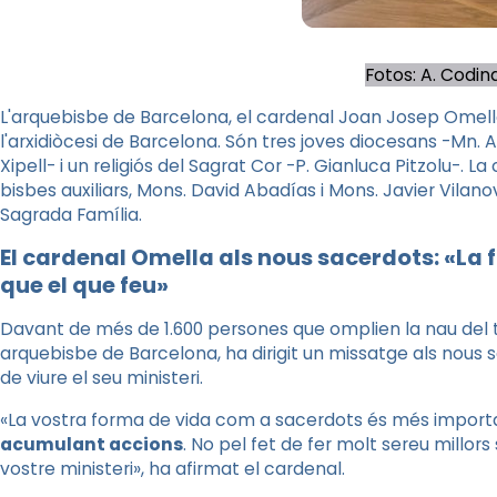
Fotos: A. Codin
L'arquebisbe de Barcelona, el cardenal Joan Josep Omell
l'arxidiòcesi de Barcelona. Són tres joves diocesans -Mn.
Xipell- i un religiós del Sagrat Cor -P. Gianluca Pitzolu-.
bisbes auxiliars, Mons. David Abadías i Mons. Javier Vilanov
Sagrada Família.
El cardenal Omella als nous sacerdots: «La
que el que feu»
Davant de més de 1.600 persones que omplien la nau del 
arquebisbe de Barcelona, ha dirigit un missatge als nous
de viure el seu ministeri.
«La vostra forma de vida com a sacerdots és més importa
acumulant accions
. No pel fet de fer molt sereu millors
vostre ministeri», ha afirmat el cardenal.