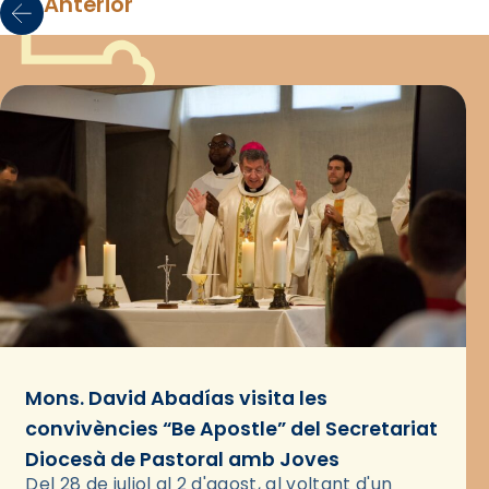
Anterior
Mons. David Abadías visita les
convivències “Be Apostle” del Secretariat
Diocesà de Pastoral amb Joves
Del 28 de juliol al 2 d'agost, al voltant d'un