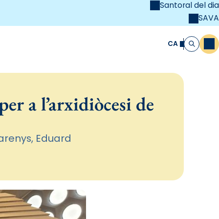
Santoral del dia
SAVA
el
unya Cristiana
CA
M
Cerca
er a l’arxidiòcesi de
Barenys, Eduard