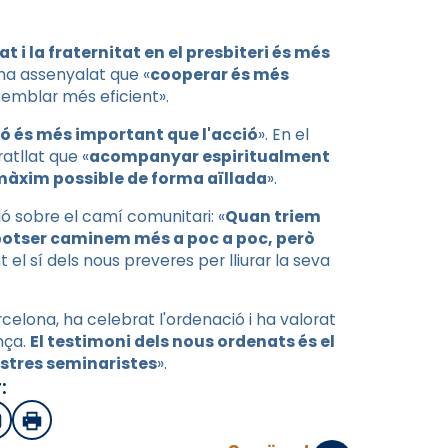
at i la fraternitat en el presbiteri és més
 ha assenyalat que «
cooperar és més
 semblar més eficient».
ó és més important que l'acció
». En el
atllat que «
acompanyar espiritualment
 màxim possible de forma aïllada
».
ó sobre el camí comunitari: «
Quan triem
 potser caminem més a poc a poc, però
 el sí dels nous preveres per lliurar la seva
rcelona, ha celebrat l'ordenació i ha valorat
nça.
El testimoni dels nous ordenats és el
nostres seminaristes
».
:
sApp
mail
Imprimir