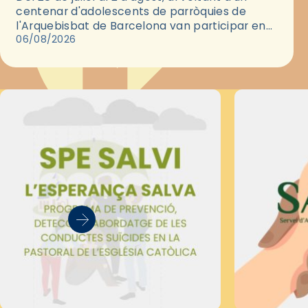
centenar d'adolescents de parròquies de
l'Arquebisbat de Barcelona van participar en
les convivències Be Apostle, organitzades pel
06/08/2026
Secretariat Diocesà de Pastoral amb…