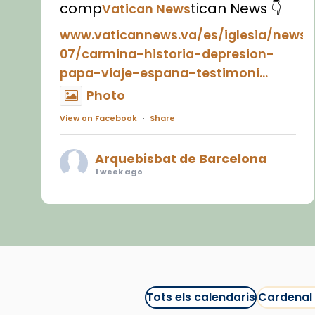
comp
tican News 👇
Vatican News
www.vaticannews.va/es/iglesia/news
07/carmina-historia-depresion-
papa-viaje-espana-testimoni...
Photo
View on Facebook
·
Share
Arquebisbat de Barcelona
1 week ago
«Avui les santes Juliana i
Semproniana ens ajuden a alçar
la mirada»
Mons. Sergi Gordo, bisbe de
Tortosa, ha presidit aquest 27 de
juliol la missa de Les Santes de
Tots els calendaris
Cardenal