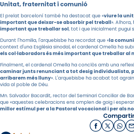
Unitat, fraternitat i comunió
El prelat barceloní també ha destacat que «
viure la unit
important que deixar-se absorbir pel treball
». Alhora,
important que treballar sol
, tot i que inicialment pugui
Durant l'homilia, l'arquebisbe ha recordat que «
la comuni
context d'una Església sinodal, el cardenal Omella ha subr
els col·laboradors és més important que treballar al
Finalment, el cardenal Omella ha conclòs amb una reflexi
caminar junts renunciant a tot desig individualista,
arribarem més lluny
». L'arquebisbe ha acabat tot agraint
vida al poble de Déu.
Mn. Salvador Bacardit, rector del Seminari Conciliar de Ba
que «aquestes celebracions ens omplen de goig i espera
millor estímul per a la Pastoral vocacional i per als 
Compartir
Facebook
X / Twitter
What
E