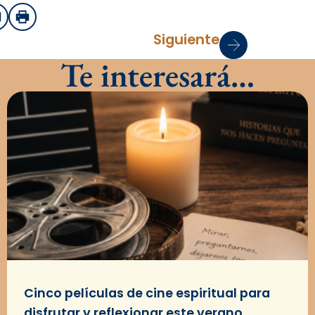
sApp
mail
Imprimir
Siguiente
Te interesará…
Cinco películas de cine espiritual para
disfrutar y reflexionar este verano