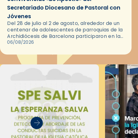
Secretariado Diocesano de Pastoral con
Jóvenes
Del 28 de julio al 2 de agosto, alrededor de un
centenar de adolescentes de parroquias de la
Archidiócesis de Barcelona participaron en las
convivencias Be Apostle, organizadas por el
06/08/2026
Secretariado Diocesano…