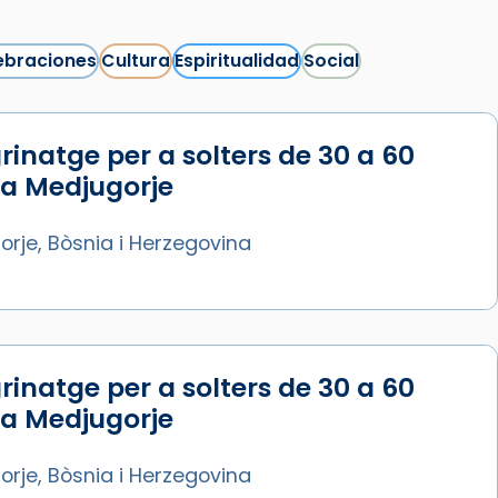
ebraciones
Cultura
Espiritualidad
Social
rinatge per a solters de 30 a 60
Síguenos en Instagram
 a Medjugorje
Cargar más...
rje, Bòsnia i Herzegovina
rinatge per a solters de 30 a 60
 a Medjugorje
rje, Bòsnia i Herzegovina