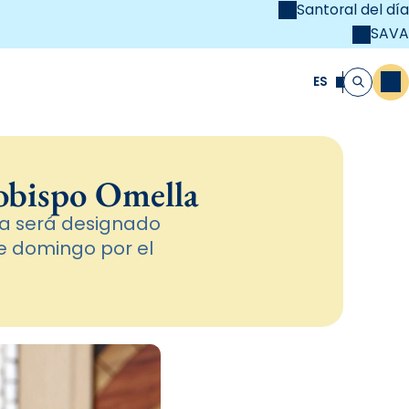
Santoral del día
SAVA
el
unya Cristiana
ES
M
Buscar
zobispo Omella
na será designado
te domingo por el