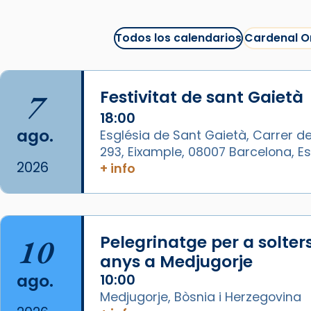
Arquebisbat de Barcelona
1 week ago
Todos los calendarios
Cardenal O
La Carmina va patir depressió.
Fa gairebé dos mesos, a l'Estadi
Lluís Companys, la jove va fer
7
Festivitat de sant Gaietà
arribar el seu testimoni al papa
Lleó XIV.
18:00
ago.
Església de Sant Gaietà, Carrer de
Recupera l'entrevista
293, Eixample, 08007 Barcelona, 
comp
tican News 👇
Vatican News
2026
+ info
www.vaticannews.va/es/iglesia/news
07/carmina-historia-depresion-
papa-viaje-espana-testimoni...
10
Pelegrinatge per a solter
Foto
anys a Medjugorje
View on Facebook
·
Share
ago.
10:00
Medjugorje, Bòsnia i Herzegovina
Arquebisbat de Barcelona