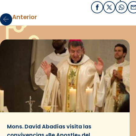
Facebook
X / Twitter
What
E
Anterior
Mons. David Abadías visita las
convivencias «Be Apostle» del