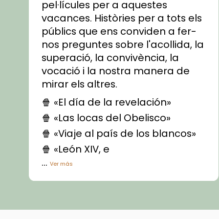
pel·lícules per a aquestes
vacances. Històries per a tots els
públics que ens conviden a fer-
nos preguntes sobre l'acollida, la
superació, la convivència, la
vocació i la nostra manera de
mirar els altres.
🍿 «El día de la revelación»
🍿 «Las locas del Obelisco»
🍿 «Viaje al país de los blancos»
🍿 «León XIV, e
...
Ver más
Vídeo
View on Facebook
·
Share