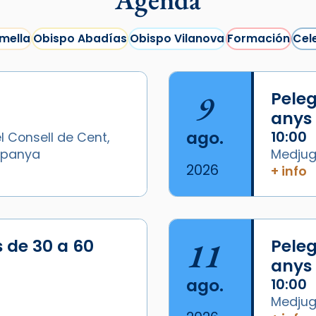
mella
Obispo Abadías
Obispo Vilanova
Formación
Cel
9
Peleg
anys
ago.
10:00
l Consell de Cent,
Espanya
Medjugo
2026
+ info
/2026-
s de 30 a 60
11
Peleg
anys
ago.
10:00
Medjugo