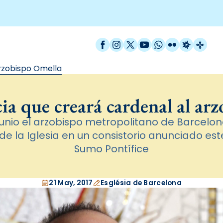
Facebook
Instagram
X / Twitter
YouTube
WhatsApp
Flickr
Radio Est
Catal
arzobispo Omella
ia que creará cardenal al ar
 junio el arzobispo metropolitano de Barcelo
e la Iglesia en un consistorio anunciado es
Sumo Pontífice
21 May, 2017
Església de Barcelona