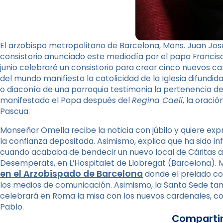
El arzobispo metropolitano de Barcelona, Mons. Juan Jos
consistorio anunciado este mediodía por el papa Francis
junio celebraré un consistorio para crear cinco nuevos c
del mundo manifiesta la catolicidad de la Iglesia difundida 
o diaconía de una parroquia testimonia la pertenencia de
manifestado el Papa después del
Regina Caeli
, la oraci
Pascua.
Monseñor Omella recibe la noticia con júbilo y quiere ex
la confianza depositada. Asimismo, explica que ha sido
cuando acababa de bendecir un nuevo local de Cáritas ab
Desemperats, en L’Hospitalet de Llobregat (Barcelona).
en el Arzobispado de Barcelona
donde el prelado c
los medios de comunicación. Asimismo, la Santa Sede tam
celebrará en Roma la misa con los nuevos cardenales, coi
Pablo.
Compartir