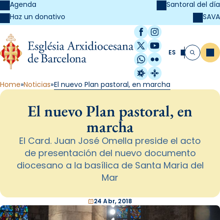
Agenda
Santoral del día
SAVA
Haz un donativo
Facebook
Instagram
X / Twitter
YouTube
ES
Me
Buscar
WhatsApp
Flickr
Radio Estel
Catalunya Cristi
Home
Noticias
El nuevo Plan pastoral, en marcha
El nuevo Plan pastoral, en
marcha
El Card. Juan José Omella preside el acto
de presentación del nuevo documento
diocesano a la basílica de Santa Maria del
Mar
24 Abr, 2018