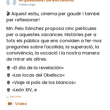
Arquebisbat de Barcelona
2 days ago
🎬 Aquest estiu, cinema per gaudir i també
per reflexionar!
Mn. Peio Sánchez proposa cinc pel·lícules
per a aquestes vacances. Històries per a
tots els públics que ens conviden a fer-nos
preguntes sobre l'acollida, la superació, la
convivència, la vocació i la nostra manera
de mirar els altres.
🍿 «El día de la revelación»
🍿 «Las locas del Obelisco»
🍿 «Viaje al país de los blancos»
🍿 «León XIV, e
...
Ver más
Vídeo