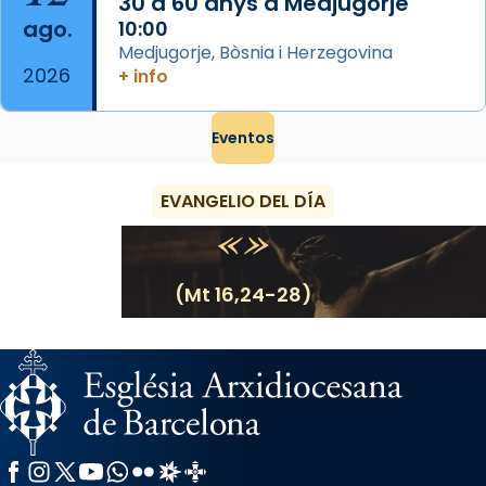
30 a 60 anys a Medjugorje
ago.
10:00
Medjugorje, Bòsnia i Herzegovina
2026
+ info
Eventos
EVANGELIO DEL DÍA
(Mt 16,24-28)
Facebook
Instagram
X / Twitter
YouTube
WhatsApp
Flickr
Radio Estel
Catalunya Cristiana