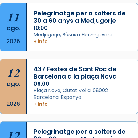
Acompanyant la història de sant Cugat, a
partir de l’Edat Mitjana sorgeix la tradició
11
Pelegrinatge per a solters de
que les santes Juliana (“relatiu a Júlia”) i
30 a 60 anys a Medjugorje
Semproniana (“relatiu a Semprònia =
ago.
10:00
eterna”) són deixebles seves. I l’any 1667, el
Medjugorje, Bòsnia i Herzegovina
2026
+ info
frare Joan Gaspar Roig, afirma en una obra
que les santes són filles de l’antiga Iluro.
Mataró en reivindicarà les relíq
...
Ver más
12
437 Festes de Sant Roc de
Foto
Barcelona a la plaça Nova
ago.
09:00
View on Facebook
·
Share
Plaça Nova, Ciutat Vella, 08002
Barcelona, Espanya
2026
+ info
12
Pelegrinatge per a solters de