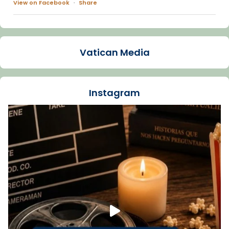
View on Facebook
·
Share
Arquebisbat de Barcelona
1 week ago
Vatican Media
La Carmina va patir depressió. Fa gairebé
dos mesos, a l'Estadi Lluís Companys, la
jove va fer arribar el seu testimoni al papa
Instagram
Lleó XIV.
Recupera l'entrevista comp
Vatican
tican News 👇
News
www.vaticannews.va/es/iglesia/news/2026-
07/carmina-historia-depresion-papa-viaje-
espana-testimoni...
Foto
View on Facebook
·
Share