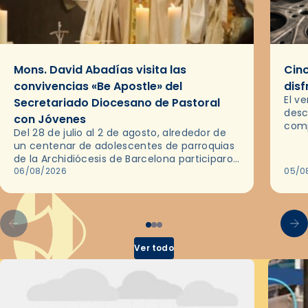
Mons. David Abadías visita las
Cinc
convivencias «Be Apostle» del
disf
El v
Secretariado Diocesano de Pastoral
desc
con Jóvenes
comp
Del 28 de julio al 2 de agosto, alrededor de
ocas
un centenar de adolescentes de parroquias
histo
de la Archidiócesis de Barcelona participaron
sobr
en las convivencias Be Apostle, organizadas
06/08/2026
05/0
por el Secretariado Diocesano…
Ver todo