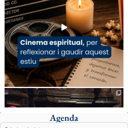
espana-testimoni...
Foto
View on Facebook
·
Share
Arquebisbat de Barcelona
2 weeks ago
«Avui les santes Juliana i Semproniana ens
ajuden a alçar la mirada»
Mons. Sergi Gordo, bisbe de Tortosa, ha
presidit aquest 27 de juliol la missa de Les
Santes de Mataró.
🔗
tinyurl.com/cvu5jmbk
📸 J. Merino
Agenda
Foto
View on Facebook
·
Share