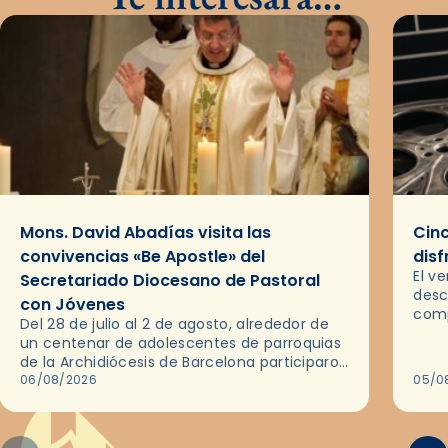
Mons. David Abadías visita las
Cinc
convivencias «Be Apostle» del
disf
El v
Secretariado Diocesano de Pastoral
desc
con Jóvenes
comp
Del 28 de julio al 2 de agosto, alrededor de
ocas
un centenar de adolescentes de parroquias
histo
de la Archidiócesis de Barcelona participaron
sobr
en las convivencias Be Apostle, organizadas
06/08/2026
05/0
por el Secretariado Diocesano…