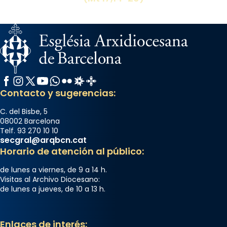
Facebook
Instagram
X / Twitter
YouTube
WhatsApp
Flickr
Radio Estel
Catalunya Cristiana
Contacto y sugerencias:
C. del Bisbe, 5
08002 Barcelona
Telf. 93 270 10 10
secgral@arqbcn.cat
Horario de atención al público:
de lunes a viernes, de 9 a 14 h.
Visitas al Archivo Diocesano:
de lunes a jueves, de 10 a 13 h.
Enlaces de interés: