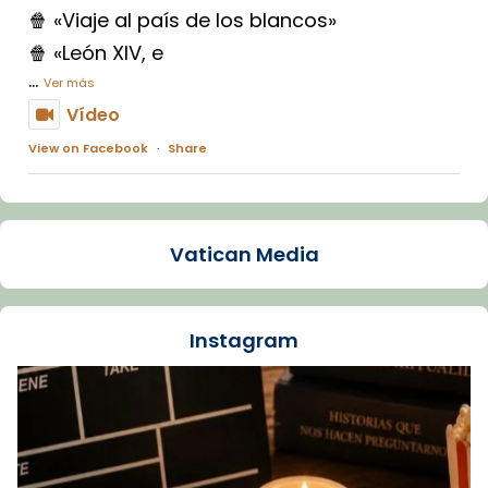
🍿 «Viaje al país de los blancos»
🍿 «León XIV, e
...
Ver más
Vídeo
View on Facebook
·
Share
Arquebisbat de Barcelona
1 week ago
Vatican Media
La Carmina va patir depressió. Fa gairebé
dos mesos, a l'Estadi Lluís Companys, la
jove va fer arribar el seu testimoni al papa
Instagram
Lleó XIV.
Recupera l'entrevista comp
Vatican
tican News 👇
News
www.vaticannews.va/es/iglesia/news/2026-
07/carmina-historia-depresion-papa-viaje-