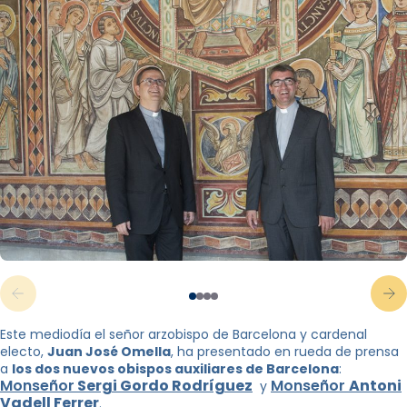
Este mediodía el señor arzobispo de Barcelona y cardenal
electo,
Juan José Omella
, ha presentado en rueda de prensa
a
los dos nuevos obispos auxiliares de Barcelona
:
Monseñor
Sergi Gordo Rodríguez
Monseñor
Antoni
y
Vadell Ferrer
.