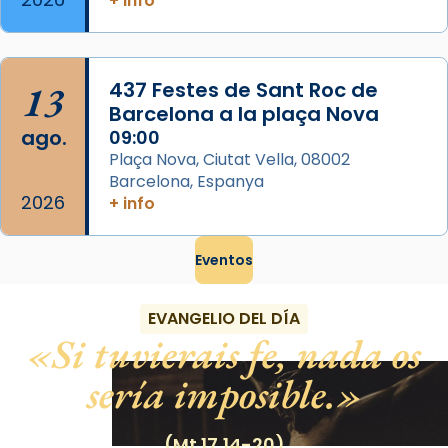
+ info
13
437 Festes de Sant Roc de
Barcelona a la plaça Nova
ago.
09:00
Plaça Nova, Ciutat Vella, 08002
Barcelona, Espanya
2026
+ info
Eventos
EVANGELIO DEL DÍA
Si tuvierais fe, nada os
sería imposible.
(Mt 17,14-20)