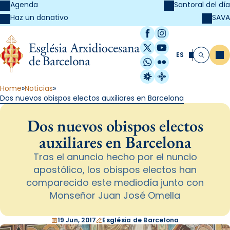
Agenda
Santoral del día
SAVA
Haz un donativo
Facebook
Instagram
X / Twitter
YouTube
ES
Me
Buscar
WhatsApp
Flickr
Radio Estel
Catalunya Cristi
Home
Noticias
Dos nuevos obispos electos auxiliares en Barcelona
Dos nuevos obispos electos
auxiliares en Barcelona
Tras el anuncio hecho por el nuncio
apostólico, los obispos electos han
comparecido este mediodía junto con
Monseñor Juan José Omella
19 Jun, 2017
Església de Barcelona