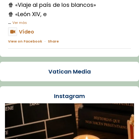
🍿 «Viaje al país de los blancos»
🍿 «León XIV, e
...
Ver más
Vídeo
View on Facebook
·
Share
Arquebisbat de Barcelona
2 weeks ago
Vatican Media
La Carmina va patir depressió. Fa gairebé
dos mesos, a l'Estadi Lluís Companys, la
jove va fer arribar el seu testimoni al papa
Instagram
Lleó XIV.
Recupera l'entrevista comp
Vatican
tican News 👇
News
www.vaticannews.va/es/iglesia/news/2026-
07/carmina-historia-depresion-papa-viaje-