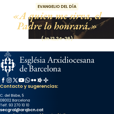
EVANGELIO DEL DÍA
A quien me sirva, el
Padre lo honrará.
(Jn 12,24-26)
Facebook
Instagram
X / Twitter
YouTube
WhatsApp
Flickr
Radio Estel
Catalunya Cristiana
Contacto y sugerencias:
C. del Bisbe, 5
08002 Barcelona
Telf. 93 270 10 10
secgral@arqbcn.cat