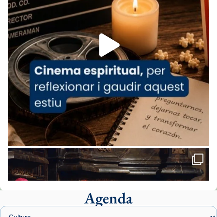
espana-testimoni...
Foto
View on Facebook
·
Share
Arquebisbat de Barcelona
2 weeks ago
«Avui les santes Juliana i Semproniana ens
ajuden a alçar la mirada»
Mons. Sergi Gordo, bisbe de Tortosa, ha
presidit aquest 27 de juliol la missa de Les
Santes de Mataró.
🔗
tinyurl.com/cvu5jmbk
📸 J. Merino
Agenda
Foto
View on Facebook
·
Share