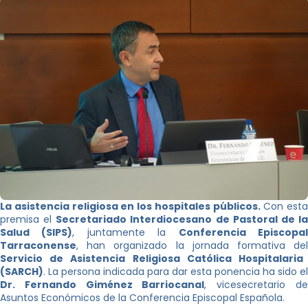
La asistencia religiosa en los hospitales públicos.
Con esta
premisa el
Secretariado Interdiocesano de Pastoral de l
Salud (SIPS)
, juntamente la
Conferencia Episcopa
Tarraconense
, han organizado la jornada formativa del
Servicio de Asistencia Religiosa Católica Hospitalaria
(SARCH)
. La persona indicada para dar esta ponencia ha sido el
Dr. Fernando Giménez Barriocanal
, vicesecretario d
Asuntos Económicos de la Conferencia Episcopal Española.