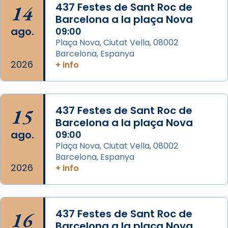
14
437 Festes de Sant Roc de
Arquebisbat de Barcelona
Barcelona a la plaça Nova
2 weeks ago
ago.
09:00
Memòria de les santes Juliana i
Plaça Nova, Ciutat Vella, 08002
Semproniana, verges i màrtirs.
Barcelona, Espanya
2026
+ info
Acompanyant la història de sant Cugat, a
partir de l’Edat Mitjana sorgeix la tradició
que les santes Juliana (“relatiu a Júlia”) i
15
Semproniana (“relatiu a Semprònia =
437 Festes de Sant Roc de
Barcelona a la plaça Nova
eterna”) són deixebles seves. I l’any 1667, el
ago.
09:00
frare Joan Gaspar Roig, afirma en una obra
Plaça Nova, Ciutat Vella, 08002
que les santes són filles de l’antiga Iluro.
Barcelona, Espanya
Mataró en reivindicarà les relíq
2026
+ info
...
Ver más
Foto
View on Facebook
·
Share
16
437 Festes de Sant Roc de
Barcelona a la plaça Nova