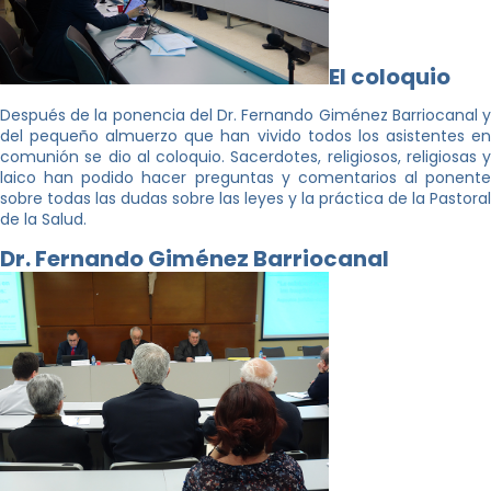
El coloquio
Después de la ponencia del Dr. Fernando Giménez Barriocanal y
del pequeño almuerzo que han vivido todos los asistentes en
comunión se dio al coloquio. Sacerdotes, religiosos, religiosas y
laico han podido hacer preguntas y comentarios al ponente
sobre todas las dudas sobre las leyes y la práctica de la Pastoral
de la Salud.
Dr. Fernando Giménez Barriocanal