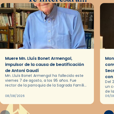
Muere Mn. Lluís Bonet Armengol,
Mons
impulsor de la causa de beatificación
conv
de Antoni Gaudí
Sec
Mn. Lluís Bonet Armengol ha fallecido este
con
viernes 7 de agosto, a los 95 años. Fue
Del 
rector de la parroquia de la Sagrada Família
un c
de Barcelona durante 25 años, entre 1993 y…
de l
08/08/2026
en l
06/0
por 