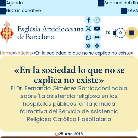
Agenda
Santoral del día
SAVA
Haz un donativo
Facebook
Instagram
X / Twitter
YouTube
ES
Me
Buscar
WhatsApp
Flickr
Radio Estel
Catalunya Cristi
Home
Noticias
«En la sociedad lo que no se explica no existe»
«En la sociedad lo que no se
explica no existe»
El Dr. Fernando Giménez Barriocanal habla
sobre 'La asistencia religiosa en los
hospitales públicos' en la jornada
formativa del Servicio de Asistencia
Religiosa Católica Hospitalaria
25 Abr, 2018