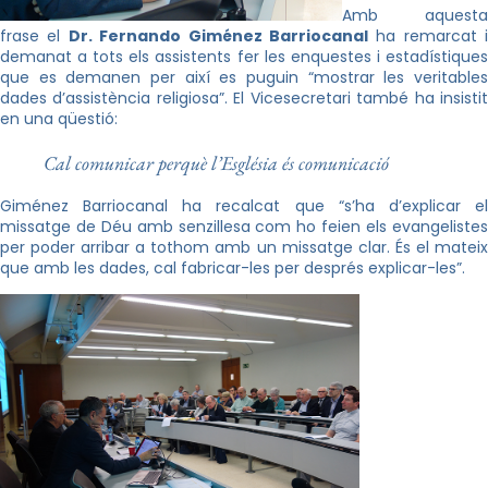
Amb aquesta
frase el
Dr. Fernando Giménez Barriocanal
ha remarcat i
demanat a tots els assistents fer les enquestes i estadístiques
que es demanen per així es puguin “mostrar les veritables
dades d’assistència religiosa”. El Vicesecretari també ha insistit
en una qüestió:
Cal comunicar perquè l’Església és comunicació
Giménez Barriocanal ha recalcat que “s’ha d’explicar el
missatge de Déu amb senzillesa com ho feien els evangelistes
per poder arribar a tothom amb un missatge clar. És el mateix
que amb les dades, cal fabricar-les per després explicar-les”.