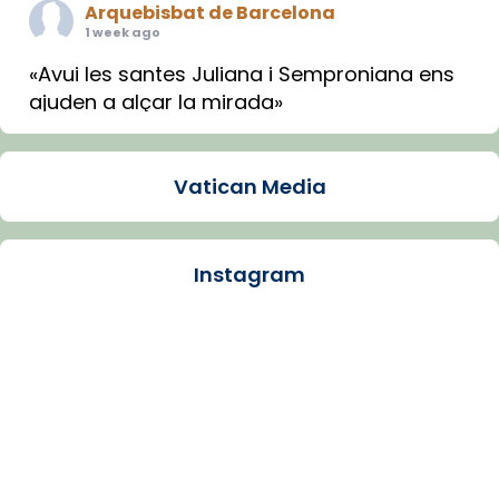
Arquebisbat de Barcelona
1 week ago
«Avui les santes Juliana i Semproniana ens
ajuden a alçar la mirada»
Mons. Sergi Gordo, bisbe de Tortosa, ha
presidit aquest 27 de juliol la missa de Les
Vatican Media
Santes de Mataró.
🔗
tinyurl.com/cvu5jmbk
📸 J. Merino
Instagram
Photo
View on Facebook
·
Share
Arquebisbat de Barcelona
is at Catedral
de Barcelona.
1 week ago
Aquest dilluns, 27 de juliol, ha tingut lloc la