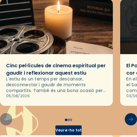
Cinc pel·lícules de cinema espiritual per
El P
gaudir i reflexionar aquest estiu
cor 
L'estiu és un temps per descansar,
En e
desconnectar i gaudir de moments
el S
compartits. També és una bona ocasió per
comu
deixar-se portar per una bona història i, a
05/08/2026
de l
03/0
través del cinema, reflexionar sobre les…
d’un
Veure-ho tot