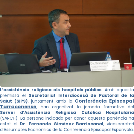
L’assistència religiosa als hospitals públics
. Amb aquesta
premissa el
Secretariat Interdiocesà de Pastoral de l
Conferència Episcopa
Salut (SIPS)
, juntament amb la
Tarraconense
, han organitzat la jornada formativa del
Servei d’Assistència Religiosa Catòlica Hospitalària
(SARCH). La persona indicada per donar aquesta ponència ha
estat el
Dr. Fernando Giménez Barriocanal
, vicesecretar
d’Assumptes Econòmics de la Conferència Episcopal Espanyola.