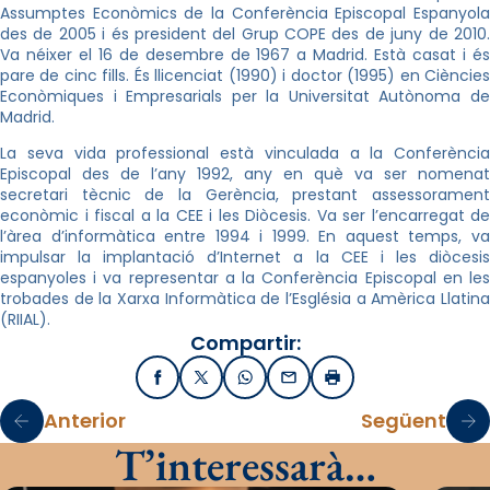
Assumptes Econòmics de la Conferència Episcopal Espanyola
des de 2005 i és president del Grup COPE des de juny de 2010.
Va néixer el 16 de desembre de 1967 a Madrid. Està casat i és
pare de cinc fills. És llicenciat (1990) i doctor (1995) en Ciències
Econòmiques i Empresarials per la Universitat Autònoma de
Madrid.
La seva vida professional està vinculada a la Conferència
Episcopal des de l’any 1992, any en què va ser nomenat
secretari tècnic de la Gerència, prestant assessorament
econòmic i fiscal a la CEE i les Diòcesis. Va ser l’encarregat de
l’àrea d’informàtica entre 1994 i 1999. En aquest temps, va
impulsar la implantació d’Internet a la CEE i les diòcesis
espanyoles i va representar a la Conferència Episcopal en les
trobades de la Xarxa Informàtica de l’Església a Amèrica Llatina
(RIIAL).
Compartir:
Facebook
X / Twitter
WhatsApp
Email
Imprimir
Anterior
Següent
T’interessarà…