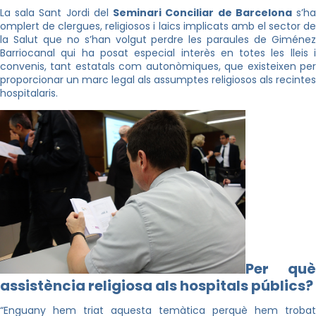
La sala Sant Jordi del
Seminari Conciliar de Barcelona
s’h
omplert de clergues, religiosos i laics implicats amb el sector de
la Salut que no s’han volgut perdre les paraules de Giménez
Barriocanal qui ha posat especial interès en totes les lleis i
convenis, tant estatals com autonòmiques, que existeixen per
proporcionar un marc legal als assumptes religiosos als recintes
hospitalaris.
Per què
assistència religiosa als hospitals públics?
“Enguany hem triat aquesta temàtica perquè hem trobat