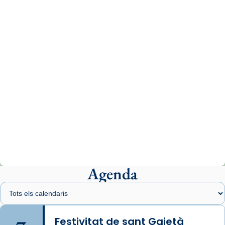
missa d’acció de gràcies en agraïment al
comitè organitzador de la visita apostòlica
del Sant Pare Lleó XIV a Barcelona, i als
col·laboradors, a la Catedral de Barcelona.
L’arquebisbe de Barcelona, el cardenal Joan
Josep Omella, ha presidit la missa i l’ha
concelebrat el bisbe auxiliar de Barcelona,
Mons. David Abadías.
📸 Dr. G. Simón
Photo
View on Facebook
·
Share
Agenda
Arquebisbat de Barcelona
1 week ago
Memòria de les santes Juliana i
Semproniana, verges i màrtirs.
Festivitat de sant Gaietà