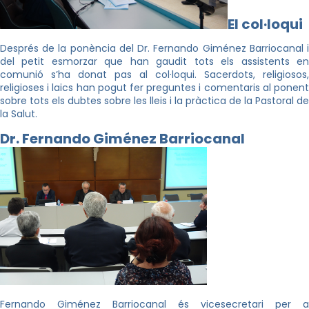
El col·loqui
Després de la ponència del Dr. Fernando Giménez Barriocanal i
del petit esmorzar que han gaudit tots els assistents en
comunió s’ha donat pas al col·loqui. Sacerdots, religiosos,
religioses i laics han pogut fer preguntes i comentaris al ponent
sobre tots els dubtes sobre les lleis i la pràctica de la Pastoral de
la Salut.
Dr. Fernando Giménez Barriocanal
Fernando Giménez Barriocanal és vicesecretari per a