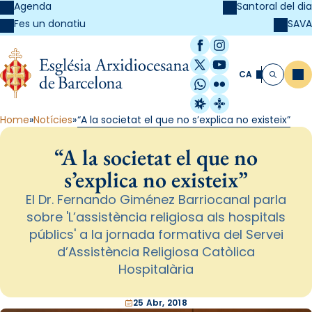
Agenda
Santoral del dia
SAVA
Fes un donatiu
Facebook
Instagram
X / Twitter
YouTube
CA
Me
Cerca
WhatsApp
Flickr
Radio Estel
Catalunya Cristi
Home
Notícies
“A la societat el que no s’explica no existeix”
“A la societat el que no
s’explica no existeix”
El Dr. Fernando Giménez Barriocanal parla
sobre 'L’assistència religiosa als hospitals
públics' a la jornada formativa del Servei
d’Assistència Religiosa Catòlica
Hospitalària
25 Abr, 2018