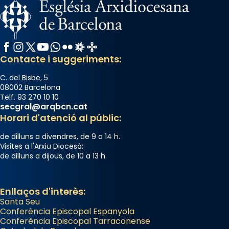
Facebook
Instagram
X / Twitter
YouTube
WhatsApp
Flickr
Radio Estel
Catalunya Cristiana
Contacte i suggeriments:
C. del Bisbe, 5
08002 Barcelona
Telf. 93 270 10 10
secgral@arqbcn.cat
Horari d'atenció al públic:
de dilluns a divendres, de 9 a 14 h.
Visites a l'Arxiu Diocesà:
de dilluns a dijous, de 10 a 13 h.
Enllaços d'interès:
Santa Seu
Conferència Episcopal Espanyola
Conferència Episcopal Tarraconense