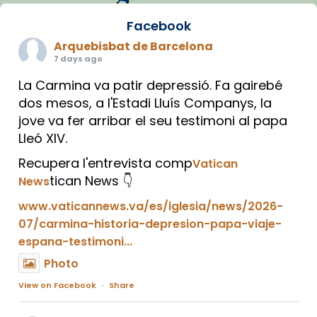
Facebook
Arquebisbat de Barcelona
7 days ago
La Carmina va patir depressió. Fa gairebé
dos mesos, a l'Estadi Lluís Companys, la
jove va fer arribar el seu testimoni al papa
Lleó XIV.
Recupera l'entrevista comp
Vatican
tican News 👇
News
www.vaticannews.va/es/iglesia/news/2026-
07/carmina-historia-depresion-papa-viaje-
espana-testimoni...
Photo
View on Facebook
·
Share