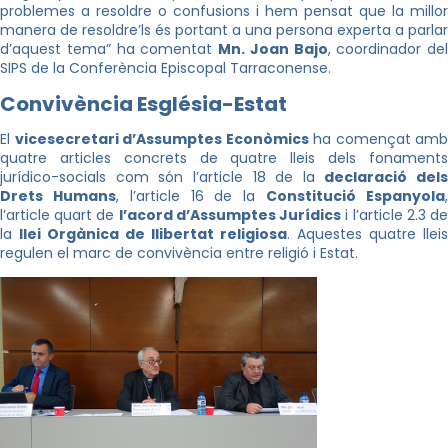
problemes a resoldre o confusions i hem pensat que la millor
manera de resoldre’ls és portant a una persona experta a parlar
d’aquest tema” ha comentat
Mn. Joan Bajo
, coordinador del
SIPS de la Conferència Episcopal Tarraconense.
Convivència Església-Estat
El
vicesecretari d’Assumptes Econòmics
ha començat amb
quatre articles concrets de quatre lleis dels fonaments
jurídico-socials com són l’article 18 de la
declaració dels
Drets Humans
, l’article 16 de la
Constitució Espanyola
l’article quart de
l’acord d’Assumptes Jurídics
i l’article 2.3 d
la
llei Orgànica de llibertat religiosa
. Aquestes quatre lleis
regulen el marc de convivència entre religió i Estat.