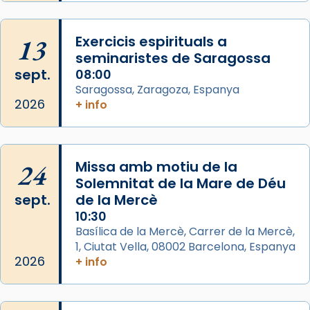
que les santes són filles de l’antiga Iluro.
Mataró en reivindicarà les relíq
...
13
Exercicis espirituals a
Ver más
seminaristes de Saragossa
Foto
sept.
08:00
View on Facebook
·
Share
Saragossa, Zaragoza, Espanya
2026
+ info
Arquebisbat de Barcelona
2 weeks ago
Jaume, fill de Zebedeu, és juntament amb el
24
Missa amb motiu de la
seu germà Joan i Pere un dels que
Solemnitat de la Mare de Déu
acompanyava més de prop Jesús.
sept.
de la Mercè
10:30
Segons el llibre dels Fets (12,2) fou el primer
Basílica de la Mercè, Carrer de la Mercè,
apòstol màrtir, decapitat a Jerusalem per
1, Ciutat Vella, 08002 Barcelona, Espanya
Herodes Agripa (vers l'any 44).
2026
+ info
Patró de Galícia, després de les invasions
musulmanes fou venerat com a patró dels