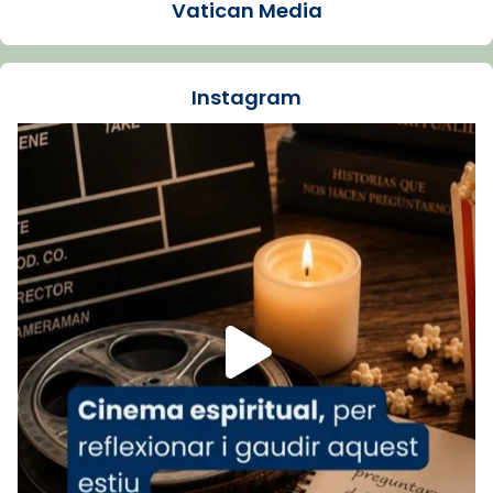
Vatican Media
Santes de Mataró.
🔗
tinyurl.com/cvu5jmbk
📸 J. Merino
Instagram
Foto
View on Facebook
·
Share
Arquebisbat de Barcelona
is at Catedral
de Barcelona.
1 week ago
Aquest dilluns, 27 de juliol, ha tingut lloc la
missa d’acció de gràcies en agraïment al
comitè organitzador de la visita apostòlica
del Sant Pare Lleó XIV a Barcelona, i als
col·laboradors, a la Catedral de Barcelona.
L’arquebisbe de Barcelona, el cardenal Joan
Josep Omella, ha presidit la missa i l’ha