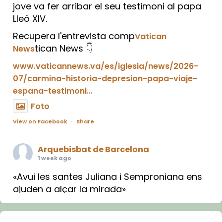
jove va fer arribar el seu testimoni al papa
Lleó XIV.
Recupera l'entrevista comp
Vatican
tican News 👇
News
www.vaticannews.va/es/iglesia/news/2026-
07/carmina-historia-depresion-papa-viaje-
espana-testimoni...
Foto
View on Facebook
·
Share
Arquebisbat de Barcelona
1 week ago
«Avui les santes Juliana i Semproniana ens
ajuden a alçar la mirada»
Mons. Sergi Gordo, bisbe de Tortosa, ha
presidit aquest 27 de juliol la missa de Les