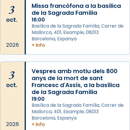
Regnes castellans i més tard de tota
3
Missa francòfona a la basílica
Espanya.
de la Sagrada Família
El seu sepulcre a Compostela fou un g
oct.
16:00
...
Basílica de la Sagrada Família, Carrer de
Ver más
Mallorca, 401, Eixample, 08013
Foto
Barcelona, Espanya
2026
View on Facebook
+ info
·
Share
3
Vespres amb motiu dels 800
anys de la mort de sant
oct.
Francesc d'Assís, a la basílica
de la Sagrada Família
19:00
Basílica de la Sagrada Família, Carrer de
Mallorca, 401, Eixample, 08013
Barcelona, Espanya
2026
+ info