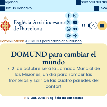
Agenda
Santoral del día
SAVA
Haz un donativo
Facebook
Instagram
X / Twitter
YouTube
ES
Me
Buscar
WhatsApp
Flickr
Radio Estel
Catalunya Cristi
Home
Noticias
DOMUND para cambiar el mundo
DOMUND para cambiar el
mundo
El 21 de octubre será la Jornada Mundial de
las Misiones, un día para romper las
fronteras y salir de las cuatro paredes del
confort
19 Oct, 2018
Església de Barcelona