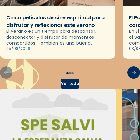
Cinco películas de cine espiritual para
El P
disfrutar y reflexionar este verano
cor
El verano es un tiempo para descansar,
En E
desconectar y disfrutar de momentos
el S
compartidos. También es una buena
comu
ocasión para dejarse llevar por una buena
05/08/2026
del 
03/0
historia y, a través del cine, reflexionar
sobre…
Ver todo