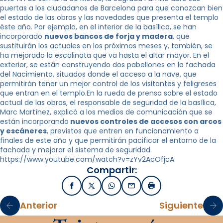
puertas a los ciudadanos de Barcelona para que conozcan
bien
el estado de las obras y las novedades que presenta el templo
éste año. Por ejemplo,
en el interior
de la basílica, se han
incorporado
nuevos bancos de forja
y madera
, que
sustituirán los actuales en los próximos meses y, también,
se
ha mejorado
la escalinata que va hasta el altar mayor. En el
exterior, se están
construyendo
dos pabellones en la fachada
del Nacimiento, situados donde el acceso a la nave,
que
permitirán
tener un mejor control de los visitantes y feligreses
que
entran en el templo
.
En la rueda de prensa sobre el estado
actual de las
obras, el responsable de seguridad de la basílica,
Marc Martínez,
explicó a los medios
de comunicación que se
están incorporando
nuevos controles de accesos
con arcos
y escáneres
, previstos que entren en funcionamiento a
finales de este
año y
que permitirán
pacificar el entorno de la
fachada y mejorar el sistema de seguridad.
https://www.youtube.com/watch?v=zYv2AcOfjcA
Compartir:
Facebook
X / Twitter
WhatsApp
Email
Imprimir
Anterior
Siguiente