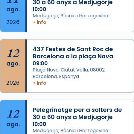
30 a 60 anys a Medjugorje
ago.
10:00
Arquebisbat de Barcelona
Medjugorje, Bòsnia i Herzegovina
2 weeks ago
2026
+ info
Memòria de les santes Juliana i
Semproniana, verges i màrtirs.
Acompanyant la història de sant Cugat, a
12
437 Festes de Sant Roc de
partir de l’Edat Mitjana sorgeix la tradició
Barcelona a la plaça Nova
que les santes Juliana (“relatiu a Júlia”) i
ago.
09:00
Semproniana (“relatiu a Semprònia =
Plaça Nova, Ciutat Vella, 08002
eterna”) són deixebles seves. I l’any 1667, el
Barcelona, Espanya
2026
frare Joan Gaspar Roig, afirma en una obra
+ info
que les santes són filles de l’antiga Iluro.
Mataró en reivindicarà les relíq
...
Ver más
12
Pelegrinatge per a solters de
Foto
30 a 60 anys a Medjugorje
ago.
10:00
View on Facebook
·
Share
Medjugorje, Bòsnia i Herzegovina