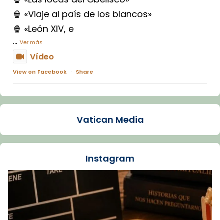
🍿 «Viaje al país de los blancos»
🍿 «León XIV, e
...
Ver más
Vídeo
View on Facebook
·
Share
Arquebisbat de Barcelona
1 week ago
Vatican Media
La Carmina va patir depressió. Fa gairebé
dos mesos, a l'Estadi Lluís Companys, la
jove va fer arribar el seu testimoni al papa
Instagram
Lleó XIV.
Recupera l'entrevista comp
Vatican
tican News 👇
News
www.vaticannews.va/es/iglesia/news/2026-