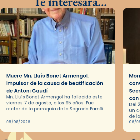
Te interesará…
Muere Mn. Lluís Bonet Armengol,
Mons
impulsor de la causa de beatificación
conv
de Antoni Gaudí
Sec
Mn. Lluís Bonet Armengol ha fallecido este
con
viernes 7 de agosto, a los 95 años. Fue
Del 
rector de la parroquia de la Sagrada Família
un c
de Barcelona durante 25 años, entre 1993 y…
de l
08/08/2026
en l
06/0
por 