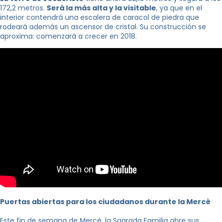
172,2 metros.
Será la más alta y la visitable
, ya que en el
interior contendrá una escalera de caracol de piedra que
rodeará además un ascensor de cristal. Su construcción se
aproxima: comenzará a crecer en 2018.
Puertas abiertas para los ciudadanos
durante la
Mercè
Este fin de semana de Mercè,
la Sagrada Familia
abre sus