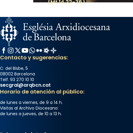
(Mt 14,22-36)
Facebook
Instagram
X / Twitter
YouTube
WhatsApp
Flickr
Radio Estel
Catalunya Cristiana
Contacto y sugerencias:
C. del Bisbe, 5
08002 Barcelona
Telf. 93 270 10 10
secgral@arqbcn.cat
Horario de atención al público:
de lunes a viernes, de 9 a 14 h.
Visitas al Archivo Diocesano:
de lunes a jueves, de 10 a 13 h.