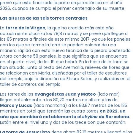
prevé que esté finalizada la parte arquitectónica en el año
2026, cuando se cumpla el primer centenario de su muerte.
Las alturas de las seis torres centrales
La
torre de la Virgen
, la que ha crecido más este año,
actualmente alcanza los 78,8 metros y se prevé que llegue a
los 85 metros a finales de este mismo 2017, ya que los paneles
con los que se forma la torre se pueden colocar de una
manera rápida con esta nueva técnica de la piedra postesada.
Ahora contiene 58 paneles, lo que significa que se encuentra
en el quinto nivel, de los 19 que habrá. En la base de la torre se
han situado, junto al texto del Avemaría, relieves de flores que
se relacionan con María, diseñadas por el taller de escultores
del templo, bajo la dirección de Etsuro Sotoo, y realizadas en el
taller de canteros del templo.
Las torres de los
evangelistas Juan y Mateo
(lado mar)
llegan actualmente a los 80,20 metros de altura y las de
Marco y Lucas
(lado montaña) a los 83,87 metros de los 135
mientras en total que tendrán las cuatro torres
en 2022, un
año que cambiará notablemente el
skyline
de Barcelona
.
Están entre el nivel uno y dos de los trece con que contarán.
La torre de Jesucristo
tiene ahora 82,16 metros y llegará a los