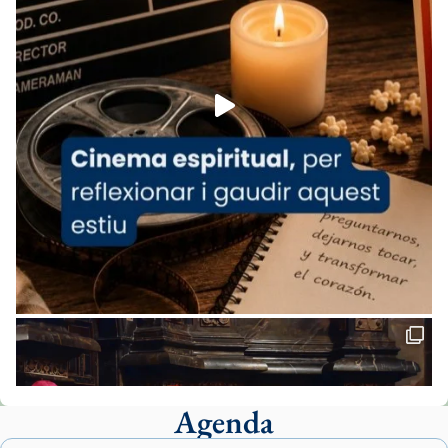
07/carmina-historia-depresion-papa-viaje-
espana-testimoni...
Foto
View on Facebook
·
Share
Arquebisbat de Barcelona
2 weeks ago
«Avui les santes Juliana i Semproniana ens
ajuden a alçar la mirada»
Mons. Sergi Gordo, bisbe de Tortosa, ha
presidit aquest 27 de juliol la missa de Les
Santes de Mataró.
🔗
tinyurl.com/cvu5jmbk
📸 J. Merino
Agenda
Foto
View on Facebook
·
Share