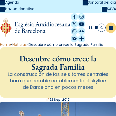
Agenda
Santoral del día
SAVA
Haz un donativo
Facebook
Instagram
X / Twitter
YouTube
ES
Me
Buscar
WhatsApp
Flickr
Radio Estel
Catalunya Cristi
Home
Noticias
Descubre cómo crece la Sagrada Familia
Descubre cómo crece la
Sagrada Familia
La construcción de las seis torres centrales
hará que cambie notablemente el skyline
de Barcelona en pocos meses
22 Sep, 2017