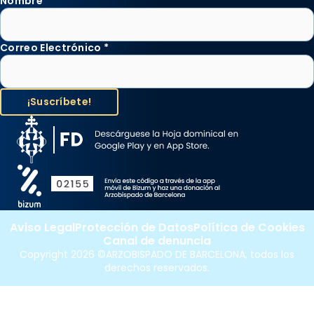
Nombre
Correo Electrónico
*
Aviso Legal
Protección de Datos
Política de Cookies
Canal de denuncia
Copyright 2026 ©ARZOBISPADO DE BARCELONA, todos los
derechos reservados.