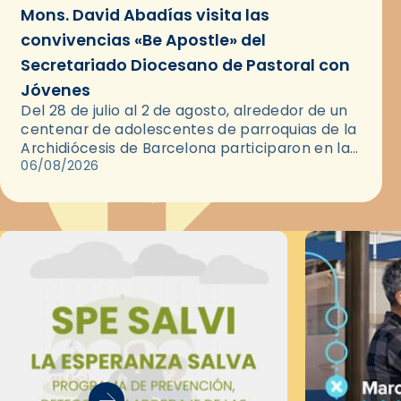
Mons. David Abadías visita las
convivencias «Be Apostle» del
Secretariado Diocesano de Pastoral con
Jóvenes
Del 28 de julio al 2 de agosto, alrededor de un
centenar de adolescentes de parroquias de la
Archidiócesis de Barcelona participaron en las
convivencias Be Apostle, organizadas por el
06/08/2026
Secretariado Diocesano…