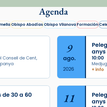
Agenda
mella
Obispo Abadías
Obispo Vilanova
Formación
Cel
9
Peleg
anys
ago.
10:00
l Consell de Cent,
Espanya
Medjugo
2026
+ info
/2026-
s de 30 a 60
11
Peleg
anys