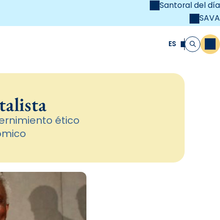
Santoral del día
SAVA
el
unya Cristiana
ES
M
Buscar
talista
rnimiento ético
ómico