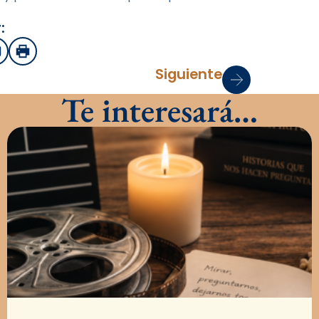
:
sApp
mail
Imprimir
Siguiente
Te interesará…