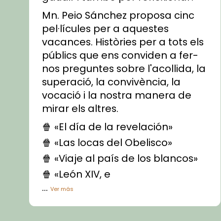
Mn. Peio Sánchez proposa cinc
pel·lícules per a aquestes
vacances. Històries per a tots els
públics que ens conviden a fer-
nos preguntes sobre l'acollida, la
superació, la convivència, la
vocació i la nostra manera de
mirar els altres.
🍿 «El día de la revelación»
🍿 «Las locas del Obelisco»
🍿 «Viaje al país de los blancos»
🍿 «León XIV, e
...
Ver más
Vídeo
View on Facebook
·
Share