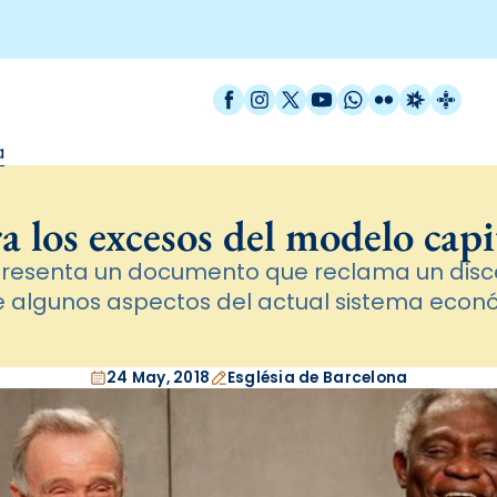
Facebook
Instagram
X / Twitter
YouTube
WhatsApp
Flickr
Radio Est
Catal
a
 los excesos del modelo capi
presenta un documento que reclama un disce
e algunos aspectos del actual sistema econ
24 May, 2018
Església de Barcelona