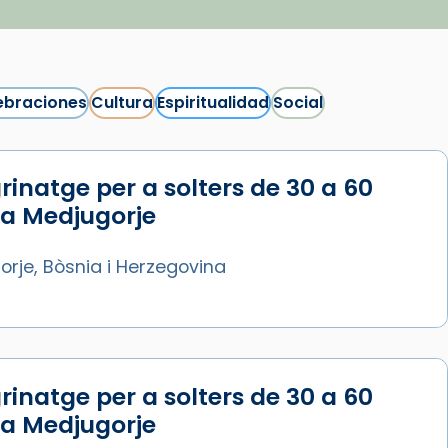
ebraciones
Cultura
Espiritualidad
Social
rinatge per a solters de 30 a 60
Síguenos en Instagram
 a Medjugorje
Cargar más...
rje, Bòsnia i Herzegovina
rinatge per a solters de 30 a 60
 a Medjugorje