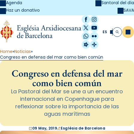
Agenda
Santoral del día
SAVA
Haz un donativo
Facebook
Instagram
X / Twitter
YouTube
ES
Me
Buscar
WhatsApp
Flickr
Radio Estel
Catalunya Cristi
Home
Noticias
Congreso en defensa del mar como bien común
Congreso en defensa del mar
como bien común
La Pastoral del Mar se une a un encuentro
internacional en Copenhague para
reflexionar sobre la importancia de las
aguas marítimas
09 May, 2019
Església de Barcelona