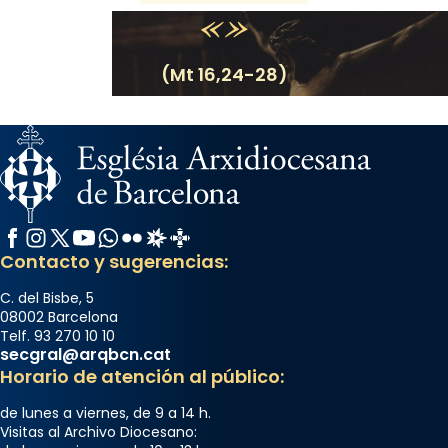
(Mt 16,24-28)
Facebook
Instagram
X / Twitter
YouTube
WhatsApp
Flickr
Radio Estel
Catalunya Cristiana
Contacto y sugerencias:
C. del Bisbe, 5
08002 Barcelona
Telf. 93 270 10 10
secgral@arqbcn.cat
Horario de atención al público:
de lunes a viernes, de 9 a 14 h.
Visitas al Archivo Diocesano: