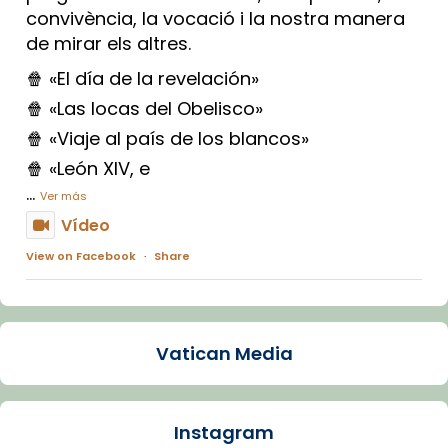
convivència, la vocació i la nostra manera
de mirar els altres.
🍿 «El día de la revelación»
🍿 «Las locas del Obelisco»
🍿 «Viaje al país de los blancos»
🍿 «León XIV, e
...
Ver más
Vídeo
View on Facebook
·
Share
Arquebisbat de Barcelona
1 week ago
Vatican Media
La Carmina va patir depressió. Fa gairebé
dos mesos, a l'Estadi Lluís Companys, la
jove va fer arribar el seu testimoni al papa
Instagram
Lleó XIV.