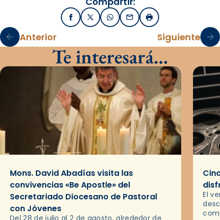
Compartir:
Facebook
X / Twitter
WhatsApp
Email
Imprimir
Anterior
Siguiente
Te interesará…
Mons. David Abadías visita las
Cinc
convivencias «Be Apostle» del
disf
El v
Secretariado Diocesano de Pastoral
desc
con Jóvenes
comp
Del 28 de julio al 2 de agosto, alrededor de