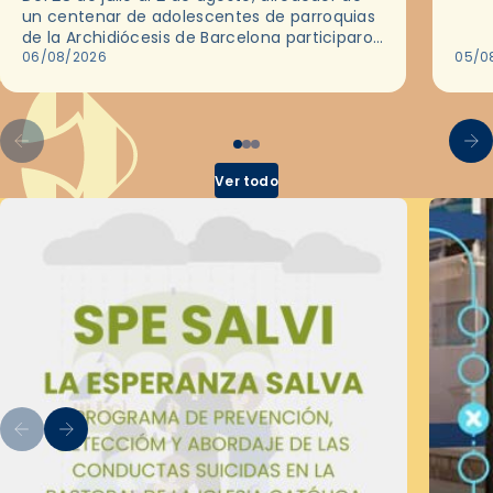
ocas
un centenar de adolescentes de parroquias
histo
de la Archidiócesis de Barcelona participaron
sobr
en las convivencias Be Apostle, organizadas
06/08/2026
05/0
por el Secretariado Diocesano…
Ver todo