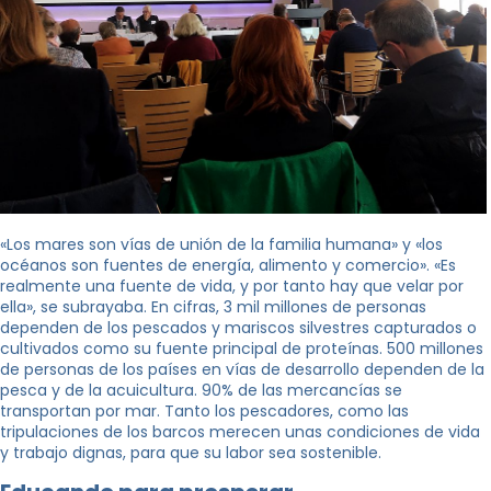
«Los mares son vías de unión de la familia humana» y «los
océanos son fuentes de energía, alimento y comercio». «Es
realmente una fuente de vida, y por tanto hay que velar por
ella», se subrayaba. En cifras, 3 mil millones de personas
dependen de los pescados y mariscos silvestres capturados o
cultivados como su fuente principal de proteínas. 500 millones
de personas de los países en vías de desarrollo dependen de la
pesca y de la acuicultura. 90% de las mercancías se
transportan por mar. Tanto los pescadores, como las
tripulaciones de los barcos merecen unas condiciones de vida
y trabajo dignas, para que su labor sea sostenible.