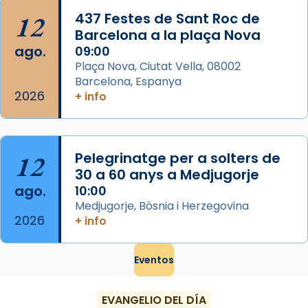
...
Ver más
12
437 Festes de Sant Roc de
Foto
Barcelona a la plaça Nova
ago.
09:00
View on Facebook
·
Share
Plaça Nova, Ciutat Vella, 08002
Barcelona, Espanya
2026
+ info
12
Pelegrinatge per a solters de
30 a 60 anys a Medjugorje
ago.
10:00
Medjugorje, Bòsnia i Herzegovina
2026
+ info
Eventos
EVANGELIO DEL DÍA