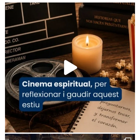
Recupera l'entrevista comp
Vatican
tican News 👇
News
www.vaticannews.va/es/iglesia/news/2026-
07/carmina-historia-depresion-papa-viaje-
espana-testimoni...
Foto
View on Facebook
·
Share
Arquebisbat de Barcelona
1 week ago
«Avui les santes Juliana i Semproniana ens
ajuden a alçar la mirada»
Mons. Sergi Gordo, bisbe de Tortosa, ha
presidit aquest 27 de juliol la missa de Les
Santes de Mataró.