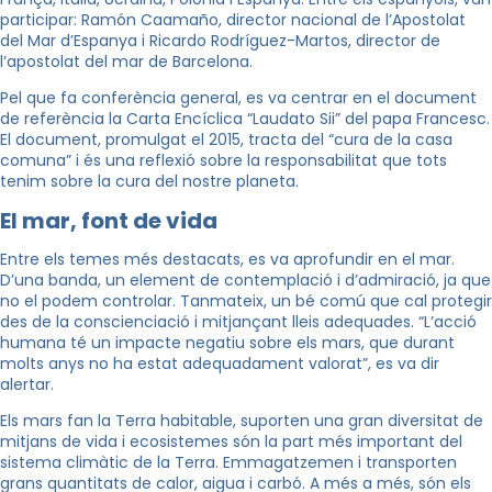
participar: Ramón Caamaño, director nacional de l’Apostolat
del Mar d’Espanya i Ricardo Rodríguez-Martos, director de
l’apostolat del mar de Barcelona.
Pel que fa conferència general, es va centrar en el document
de referència la Carta Encíclica “Laudato Sii” del papa Francesc.
El document, promulgat el 2015, tracta del “cura de la casa
comuna” i és una reflexió sobre la responsabilitat que tots
tenim sobre la cura del nostre planeta.
El mar, font de vida
Entre els temes més destacats, es va aprofundir en el mar.
D’una banda, un element de contemplació i d’admiració, ja que
no el podem controlar. Tanmateix, un bé comú que cal protegir
des de la conscienciació i mitjançant lleis adequades. “L’acció
humana té un impacte negatiu sobre els mars, que durant
molts anys no ha estat adequadament valorat”, es va dir
alertar.
Els mars fan la Terra habitable, suporten una gran diversitat de
mitjans de vida i ecosistemes són la part més important del
sistema climàtic de la Terra. Emmagatzemen i transporten
grans quantitats de calor, aigua i carbó. A més a més, són els