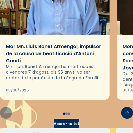
Mor Mn. Lluís Bonet Armengol, impulsor
Mons
de la causa de beatificació d’Antoni
conv
Gaudí
Sec
Mn. Lluís Bonet Armengol ha mort aquest
Jov
divendres 7 d’agost, als 95 anys. Va ser
Del 2
rector de la parròquia de la Sagrada Família
cent
de Barcelona durant 25 anys, entre 1993 i
l'Ar
2018,…
08/08/2026
les 
06/0
pel 
Veure-ho tot