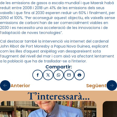
de les emissions de gasos a escala mundial i que Maersk habá
reduït entre 2008 i 2018 un 41% de les emissions dels seus
vaixells i que fins al 2030 esperen reduir un 60% i finalment, per
2050 el 100%. “Per aconseguir aquest objectiu, els vaixells sense
emissions de carboni han de ser comercialment viables en
2030 i es necessita una acceleració de les innovacions i de
l’adaptació de noves tecnologies”.
Cal destacar també la intervenció via internet del cardenal
John Ribot de Port Moresby a Papua Nova Guinea, explicant
com les illes d’aquest arxipèlag van desapareixent sota
l’augment del nivell del mar i com això va afectant lentament
a la població que ha de traslladar-se a l’interior.
Compartir:
Facebook
X / Twitter
WhatsApp
Email
Imprimir
Anterior
Següent
T’interessarà…