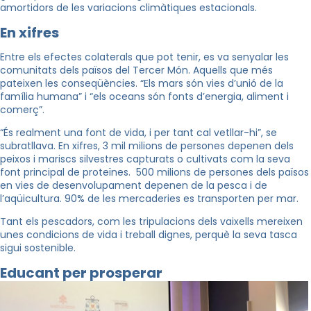
amortidors de les variacions climàtiques estacionals.
En xifres
Entre els efectes colaterals que pot tenir, es va senyalar les
comunitats dels països del Tercer Món. Aquells que més
pateixen les conseqüències. “Els mars són vies d’unió de la
família humana” i “els oceans són fonts d’energia, aliment i
comerç”.
“És realment una font de vida, i per tant cal vetllar-hi”, se
subratllava. En xifres, 3 mil milions de persones depenen dels
peixos i mariscs silvestres capturats o cultivats com la seva
font principal de proteïnes. 500 milions de persones dels països
en vies de desenvolupament depenen de la pesca i de
l’aqüicultura. 90% de les mercaderies es transporten per mar.
Tant els pescadors, com les tripulacions dels vaixells mereixen
unes condicions de vida i treball dignes, perquè la seva tasca
sigui sostenible.
Educant per prosperar