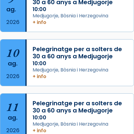
30 a 60 anys a Medjugorje
Photo
ag.
10:00
View on Facebook
·
Share
Medjugorje, Bòsnia i Herzegovina
2026
+ info
Arquebisbat de Barcelona
is at Catedral
de Barcelona.
2 weeks ago
Aquest dilluns, 27 de juliol, ha tingut lloc la
10
Pelegrinatge per a solters de
missa d’acció de gràcies en agraïment al
30 a 60 anys a Medjugorje
ag.
comitè organitzador de la visita apostòlica
10:00
Medjugorje, Bòsnia i Herzegovina
del Sant Pare Lleó XIV a Barcelona, i als
2026
+ info
col·laboradors, a la Catedral de Barcelona.
L’arquebisbe de Barcelona, el cardenal Joan
Josep Omella, ha presidit la missa i l’ha
11
Pelegrinatge per a solters de
concelebrat el bisbe auxiliar de Barcelona,
30 a 60 anys a Medjugorje
Mons. David Abadías.
ag.
10:00
📸 Dr. G. Simón
Medjugorje, Bòsnia i Herzegovina
2026
+ info
Photo