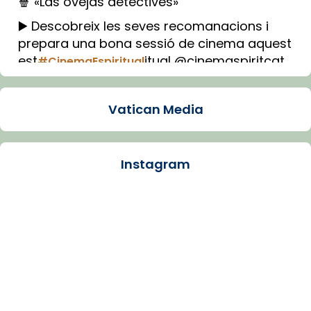
🍿 «Las ovejas detectives»
▶️ Descobreix les seves recomanacions i
prepara una bona sessió de cinema aquest
est
itual @cinemaspiritcat
#CinemaEspiritual
Imatge: Generada amb IA (OpenAI)
Video
Vatican Media
View on Facebook
·
Share
Instagram
Arquebisbat de Barcelona
1 week ago
La Carmina va patir depressió. Fa gairebé
dos mesos, a l'Estadi Lluís Companys, la
jove va fer arribar el seu testimoni al papa
Lleó XIV.
Recupera l'entrevista comp
Vatican
tican News 👇
News