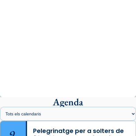
www.vaticannews.va/es/iglesia/news/2026-
07/carmina-historia-depresion-papa-viaje-
espana-testimoni...
Photo
View on Facebook
·
Share
Arquebisbat de Barcelona
2 weeks ago
«Avui les santes Juliana i Semproniana ens
ajuden a alçar la mirada»
Mons. Sergi Gordo, bisbe de Tortosa, ha
presidit aquest 27 de juliol la missa de Les
Agenda
Santes de Mataró.
🔗
tinyurl.com/cvu5jmbk
📸 J. Merino
9
Pelegrinatge per a solters de