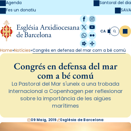
Agenda
Santoral del dia
SAVA
Fes un donatiu
Facebook
Instagram
X / Twitter
YouTube
CA
Me
Cerca
WhatsApp
Flickr
Radio Estel
Catalunya Cristi
Home
Notícies
Congrés en defensa del mar com a bé comú
Congrés en defensa del mar
com a bé comú
La Pastoral del Mar s'uneix a una trobada
internacional a Copenhagen per reflexionar
sobre la importància de les aigües
marítimes
09 Maig, 2019
Església de Barcelona