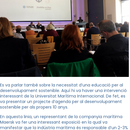
Es va parlar també sobre la necessitat d’una educació per al
desenvolupament sostenible. Aquí hi va haver una intervenció
interessant de la Universitat Marítima Internacional. De fet, es
va presentar un projecte d’agenda per al desenvolupament
sostenible per als propers 10 anys.
En aquesta linia, un representant de la companyia marítima
Maersk va fer una interessant exposició en la qual va
manifestar que la indústria marítima és responsable d’un 2-3%