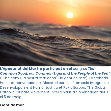
L’Apostolat del Mar ha participat en el
congrés
The
Common Good, our Common Sigui and the People of the Sea”
(El bé comú, la nostra mar comú i la gent de mar). La trobada
ha estat convocada pel Dicasteri per a la Promoció Integral del
Desenvolupament Humà, Justitia et Pax d’Europa, The Global
Catholic Climate Movement i Stella Maris a Copenhagen del 3
al 5 de maig.
Gent de mar