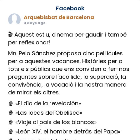
Facebook
Arquebisbat de Barcelona
4 days ago
🎬 Aquest estiu, cinema per gaudir i també
per reflexionar!
Mn. Peio Sánchez proposa cinc pel·lícules
per a aquestes vacances. Històries per a
tots els públics que ens conviden a fer-nos
preguntes sobre l'acollida, la superació, la
convivència, la vocació i la nostra manera
de mirar els altres.
🍿 «El día de la revelación»
🍿 «Las locas del Obelisco»
🍿 «Viaje al país de los blancos»
🍿 «León XIV, el hombre detrás del Papa»