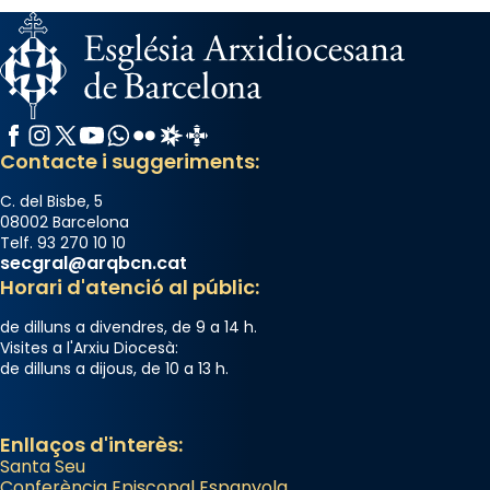
Facebook
Instagram
X / Twitter
YouTube
WhatsApp
Flickr
Radio Estel
Catalunya Cristiana
Contacte i suggeriments:
C. del Bisbe, 5
08002 Barcelona
Telf. 93 270 10 10
secgral@arqbcn.cat
Horari d'atenció al públic:
de dilluns a divendres, de 9 a 14 h.
Visites a l'Arxiu Diocesà:
de dilluns a dijous, de 10 a 13 h.
Enllaços d'interès:
Santa Seu
Conferència Episcopal Espanyola