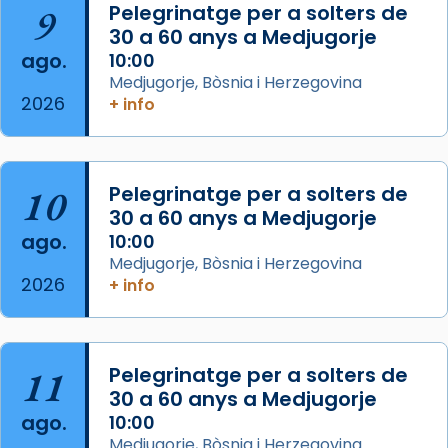
9
Pelegrinatge per a solters de
de Barcelona.
30 a 60 anys a Medjugorje
2 weeks ago
ago.
10:00
Aquest dilluns, 27 de juliol, ha tingut lloc la
Medjugorje, Bòsnia i Herzegovina
missa d’acció de gràcies en agraïment al
2026
+ info
comitè organitzador de la visita apostòlica
del Sant Pare Lleó XIV a Barcelona, i als
col·laboradors, a la Catedral de Barcelona.
10
Pelegrinatge per a solters de
L’arquebisbe de Barcelona, el cardenal Joan
30 a 60 anys a Medjugorje
Josep Omella, ha presidit la missa i l’ha
ago.
10:00
concelebrat el bisbe auxiliar de Barcelona,
Medjugorje, Bòsnia i Herzegovina
Mons. David Abadías.
2026
+ info
📸 Dr. G. Simón
Foto
11
Pelegrinatge per a solters de
View on Facebook
·
Share
30 a 60 anys a Medjugorje
ago.
10:00
Arquebisbat de Barcelona
Medjugorje, Bòsnia i Herzegovina
2 weeks ago