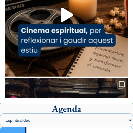
Foto
View on Facebook
·
Share
Arquebisbat de Barcelona
2 weeks ago
«Avui les santes Juliana i Semproniana ens
ajuden a alçar la mirada»
Mons. Sergi Gordo, bisbe de Tortosa, ha
presidit aquest 27 de juliol la missa de Les
Santes de Mataró.
🔗
tinyurl.com/cvu5jmbk
📸 J. Merino
Agenda
Foto
View on Facebook
·
Share
Arquebisbat de Barcelona
is at Catedral