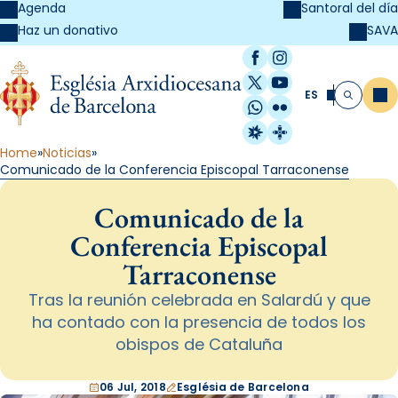
Agenda
Santoral del día
SAVA
Haz un donativo
Facebook
Instagram
X / Twitter
YouTube
ES
Me
Buscar
WhatsApp
Flickr
Radio Estel
Catalunya Cristi
Home
Noticias
Comunicado de la Conferencia Episcopal Tarraconense
Comunicado de la
Conferencia Episcopal
Tarraconense
Tras la reunión celebrada en Salardú y que
ha contado con la presencia de todos los
obispos de Cataluña
06 Jul, 2018
Església de Barcelona