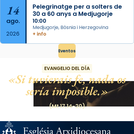
14
Pelegrinatge per a solters de
30 a 60 anys a Medjugorje
ago.
10:00
Medjugorje, Bòsnia i Herzegovina
2026
+ info
Eventos
EVANGELIO DEL DÍA
Si tuvierais fe, nada os
sería imposible.
(Mt 17,14-20)