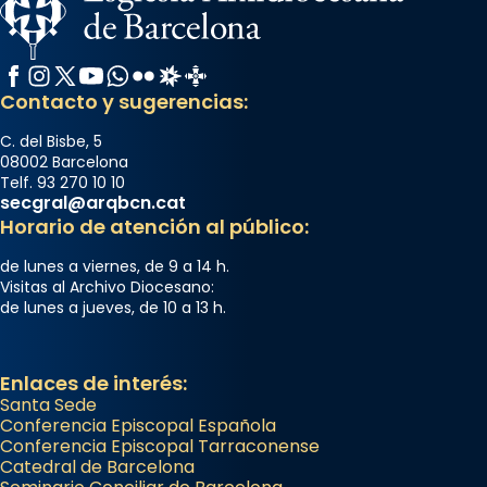
Facebook
Instagram
X / Twitter
YouTube
WhatsApp
Flickr
Radio Estel
Catalunya Cristiana
Contacto y sugerencias:
C. del Bisbe, 5
08002 Barcelona
Telf. 93 270 10 10
secgral@arqbcn.cat
Horario de atención al público:
de lunes a viernes, de 9 a 14 h.
Visitas al Archivo Diocesano:
de lunes a jueves, de 10 a 13 h.
Enlaces de interés:
Santa Sede
Conferencia Episcopal Española
Conferencia Episcopal Tarraconense
Catedral de Barcelona