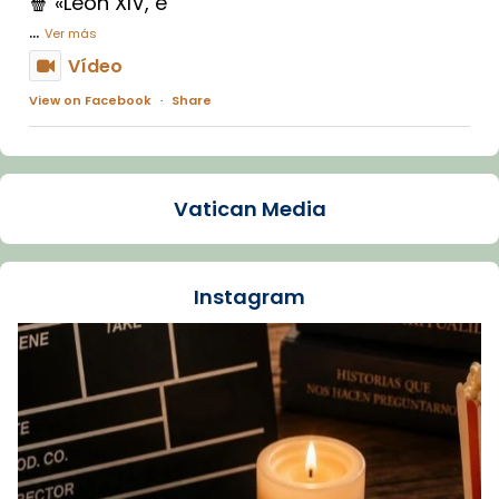
🍿 «León XIV, e
...
Ver más
Vídeo
View on Facebook
·
Share
Arquebisbat de Barcelona
1 week ago
Vatican Media
La Carmina va patir depressió. Fa gairebé
dos mesos, a l'Estadi Lluís Companys, la
jove va fer arribar el seu testimoni al papa
Instagram
Lleó XIV.
Recupera l'entrevista comp
Vatican
tican News 👇
News
www.vaticannews.va/es/iglesia/news/2026-
07/carmina-historia-depresion-papa-viaje-
espana-testimoni...