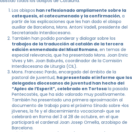
asistido todos los obispos de Cataluña.
Los obispos
han reflexionado ampliamente sobre la
catequesis, el catecumenado y la confirmación
, a
partir de las explicaciones que les han dado el obispo
auxiliar de Barcelona, Mons. Antoni Vadell, presidente del
Secretariado Interdiocesano.
También han podido ponderar y dialogar sobre los
trabajos de la traducción al catalán de la tercera
edición enmendada del Misal Romano
, en temas de
especial relevancia, que ha presentado Mons. Joan Enric
Vives y Mn. Joan Baburés, coordinador de la Comisión
Interdiocesana de Liturgia (CIL).
Mons. Francesc Pardo, encargado del ámbito de la
pastoral de juventud,
ha presentado el informe que los
delegados diocesanos de juventud han hecho del
“Aplec de l’Esperit”, celebrado en Tortosa
la pasada
Pentecostés, que ha sido valorado muy positivamente.
También ha presentado una primera aproximación al
documento de trabajo para el próximo Sínodo sobre «los
jóvenes, la fe y el discernimiento vocacional» que se
celebrará en Roma del 3 al 28 de octubre, en el que
participará el cardenal Joan Josep Omella, arzobispo de
Barcelona.