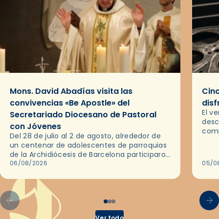
Mons. David Abadías visita las
Cinc
convivencias «Be Apostle» del
disf
El v
Secretariado Diocesano de Pastoral
desc
con Jóvenes
comp
Del 28 de julio al 2 de agosto, alrededor de
ocas
un centenar de adolescentes de parroquias
histo
de la Archidiócesis de Barcelona participaron
sobr
en las convivencias Be Apostle, organizadas
06/08/2026
05/0
por el Secretariado Diocesano…
Ver todo