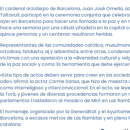
El cardenal arzobispo de Barcelona, Juan José Omella, a
Taltavull, participó en la ceremonia conjunta que celebr
ayer en Barcelona para hacer una llamada a la paz y en 
hace una semana por una célula yihadista en la capital c
quince personas y un centenar resultaron heridas.
Representantes de las comunidades católica, musulmana, j
ortodoxa, hinduista, sij y adventista, entre otras, conden
víctimas con una apelación a la «diversidad cultural y re
de la paz social» y como la herramienta que debe ejercer 
«Este tipo de actos deben servir para creer en las sociedad
odio», afirmó la actriz Carme Sansa, que hizo de maest
como interreligioso y interconviccional. En el acto, se leye
la Torá, y jóvenes de diversas procedencias formaron un r
parlamentos trasladaron al mosaico de Miró en Las Rambl
El homenaje, organizado por la Generalitat y el Ayuntami
Barcelona, a escasos metros de Las Ramblas y en pleno Rav
catalana.