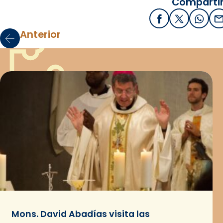
Compartir
Facebook
X / Twitter
What
E
Anterior
Mons. David Abadías visita las