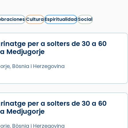
ebraciones
Cultura
Espiritualidad
Social
rinatge per a solters de 30 a 60
Síguenos en Instagram
 a Medjugorje
Cargar más...
rje, Bòsnia i Herzegovina
rinatge per a solters de 30 a 60
 a Medjugorje
rje, Bòsnia i Herzegovina