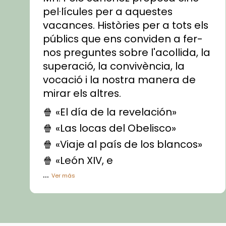
pel·lícules per a aquestes
vacances. Històries per a tots els
públics que ens conviden a fer-
nos preguntes sobre l'acollida, la
superació, la convivència, la
vocació i la nostra manera de
mirar els altres.
🍿 «El día de la revelación»
🍿 «Las locas del Obelisco»
🍿 «Viaje al país de los blancos»
🍿 «León XIV, e
...
Ver más
Vídeo
View on Facebook
·
Share