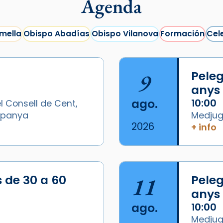
Agenda
mella
Obispo Abadías
Obispo Vilanova
Formación
Cel
9
Peleg
anys
ago.
10:00
l Consell de Cent,
Espanya
Medjugo
2026
+ info
/2026-
s de 30 a 60
11
Peleg
anys
ago.
10:00
Medjugo