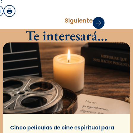
:
sApp
mail
Imprimir
Siguiente
Te interesará…
Cinco películas de cine espiritual para