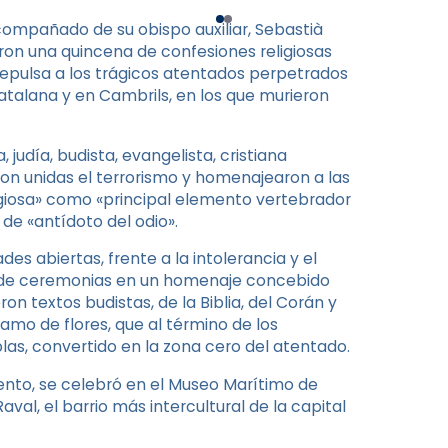
compañado de su obispo auxiliar, Sebastià
aron una quincena de confesiones religiosas
repulsa a los trágicos atentados perpetrados
atalana y en Cambrils, en los que murieron
udía, budista, evangelista, cristiana
aron unidas el terrorismo y homenajearon a las
ligiosa» como «principal elemento vertebrador
de «antídoto del odio».
es abiertas, frente a la intolerancia y el
ra de ceremonias en un homenaje concebido
ron textos budistas, de la Biblia, del Corán y
amo de flores, que al término de los
as, convertido en la zona cero del atentado.
ento, se celebró en el Museo Marítimo de
al, el barrio más intercultural de la capital