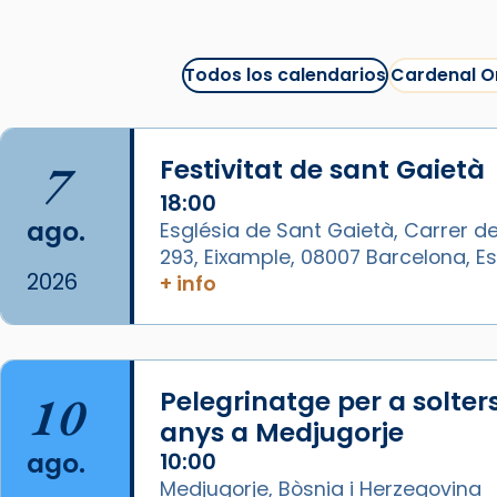
Arquebisbat de Barcelona
1 week ago
Todos los calendarios
Cardenal O
La Carmina va patir depressió.
Fa gairebé dos mesos, a l'Estadi
Lluís Companys, la jove va fer
7
Festivitat de sant Gaietà
arribar el seu testimoni al papa
Lleó XIV.
18:00
ago.
Església de Sant Gaietà, Carrer de
Recupera l'entrevista
293, Eixample, 08007 Barcelona, 
comp
tican News 👇
Vatican News
2026
+ info
www.vaticannews.va/es/iglesia/news
07/carmina-historia-depresion-
papa-viaje-espana-testimoni...
10
Pelegrinatge per a solter
Foto
anys a Medjugorje
View on Facebook
·
Share
ago.
10:00
Medjugorje, Bòsnia i Herzegovina