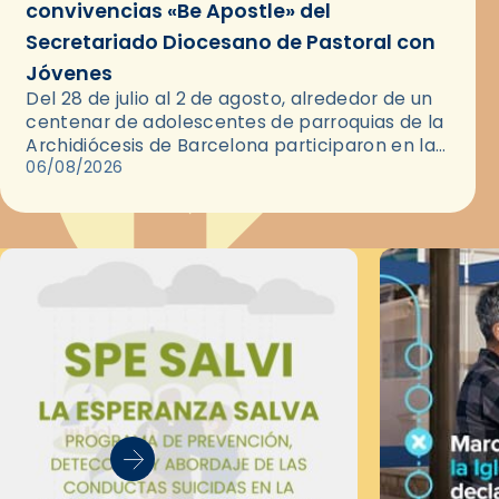
convivencias «Be Apostle» del
Secretariado Diocesano de Pastoral con
Jóvenes
Del 28 de julio al 2 de agosto, alrededor de un
centenar de adolescentes de parroquias de la
Archidiócesis de Barcelona participaron en las
convivencias Be Apostle, organizadas por el
06/08/2026
Secretariado Diocesano…