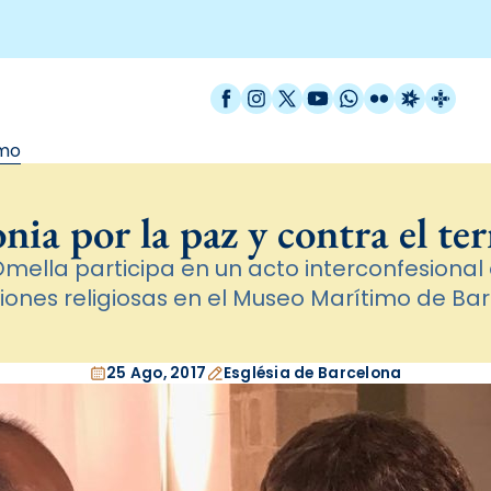
Facebook
Instagram
X / Twitter
YouTube
WhatsApp
Flickr
Radio Est
Catal
smo
ia por la paz y contra el te
Omella participa en un acto interconfesional 
iones religiosas en el Museo Marítimo de Ba
25 Ago, 2017
Església de Barcelona