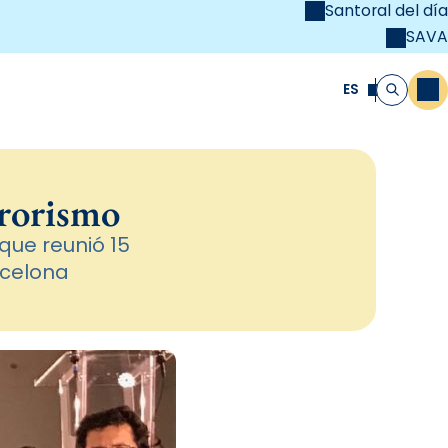
Santoral del día
SAVA
el
unya Cristiana
ES
M
Buscar
rrorismo
que reunió 15
rcelona