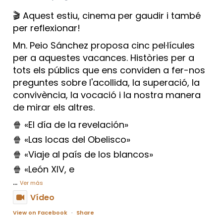
🎬 Aquest estiu, cinema per gaudir i també
per reflexionar!
Mn. Peio Sánchez proposa cinc pel·lícules
per a aquestes vacances. Històries per a
tots els públics que ens conviden a fer-nos
preguntes sobre l'acollida, la superació, la
convivència, la vocació i la nostra manera
de mirar els altres.
🍿 «El día de la revelación»
🍿 «Las locas del Obelisco»
🍿 «Viaje al país de los blancos»
🍿 «León XIV, e
...
Ver más
Vídeo
View on Facebook
·
Share