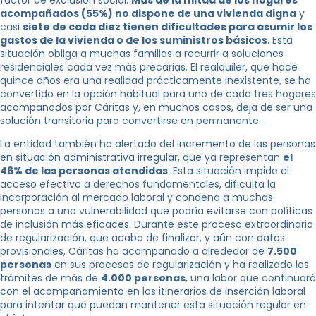
factor de exclusión social.
Más de la mitad de los hogares
acompañados (55%) no dispone de una vivienda digna
y
casi
siete de cada diez tienen dificultades para asumir los
gastos de la vivienda o de los suministros básicos
. Esta
situación obliga a muchas familias a recurrir a soluciones
residenciales cada vez más precarias. El realquiler, que hace
quince años era una realidad prácticamente inexistente, se ha
convertido en la opción habitual para uno de cada tres hogares
acompañados por Cáritas y, en muchos casos, deja de ser una
solución transitoria para convertirse en permanente.
La entidad también ha alertado del incremento de las personas
en situación administrativa irregular, que ya representan
el
46% de las personas atendidas
. Esta situación impide el
acceso efectivo a derechos fundamentales, dificulta la
incorporación al mercado laboral y condena a muchas
personas a una vulnerabilidad que podría evitarse con políticas
de inclusión más eficaces. Durante este proceso extraordinario
de regularización, que acaba de finalizar, y aún con datos
provisionales, Cáritas ha acompañado a alrededor de
7.500
personas
en sus procesos de regularización y ha realizado los
trámites de más de
4.000 personas
, una labor que continuará
con el acompañamiento en los itinerarios de inserción laboral
para intentar que puedan mantener esta situación regular en