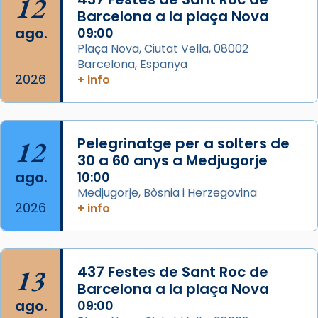
12
partir de l’Edat Mitjana sorgeix la tradició
Barcelona a la plaça Nova
que les santes Juliana (“relatiu a Júlia”) i
ago.
09:00
Semproniana (“relatiu a Semprònia =
Plaça Nova, Ciutat Vella, 08002
eterna”) són deixebles seves. I l’any 1667, el
Barcelona, Espanya
2026
frare Joan Gaspar Roig, afirma en una obra
+ info
que les santes són filles de l’antiga Iluro.
Mataró en reivindicarà les relíq
...
Ver más
12
Pelegrinatge per a solters de
Foto
30 a 60 anys a Medjugorje
ago.
10:00
View on Facebook
·
Share
Medjugorje, Bòsnia i Herzegovina
2026
+ info
13
437 Festes de Sant Roc de
Barcelona a la plaça Nova
ago.
09:00