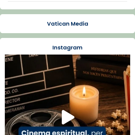
Arquebisbat de Barcelona
1 week ago
Vatican Media
La Carmina va patir depressió. Fa gairebé
dos mesos, a l'Estadi Lluís Companys, la
jove va fer arribar el seu testimoni al papa
Instagram
Lleó XIV.
Recupera l'entrevista comp
Vatican
tican News 👇
News
www.vaticannews.va/es/iglesia/news/2026-
07/carmina-historia-depresion-papa-viaje-
espana-testimoni...
Foto
View on Facebook
·
Share
Arquebisbat de Barcelona