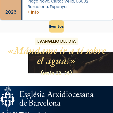
Plaça Nova, Ciutat Vella, 08002
Barcelona, Espanya
2026
+ info
Eventos
EVANGELIO DEL DÍA
Mándame ir a ti sobre
el agua.
(Mt 14,22-36)
Facebook
Instagram
X / Twitter
YouTube
WhatsApp
Flickr
Radio Estel
Catalunya Cristiana