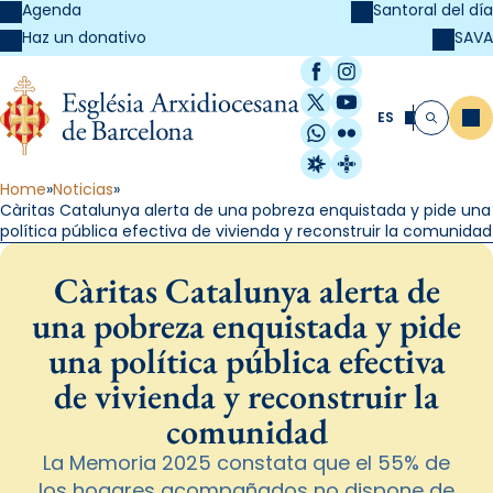
Agenda
Santoral del día
SAVA
Haz un donativo
Facebook
Instagram
X / Twitter
YouTube
ES
Me
Buscar
WhatsApp
Flickr
Radio Estel
Catalunya Cristi
Home
Noticias
Càritas Catalunya alerta de una pobreza enquistada y pide una
política pública efectiva de vivienda y reconstruir la comunidad
Càritas Catalunya alerta de
una pobreza enquistada y pide
una política pública efectiva
de vivienda y reconstruir la
comunidad
La Memoria 2025 constata que el 55% de
los hogares acompañados no dispone de