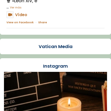
🍿 «León XIV, e
...
Ver más
Vídeo
View on Facebook
·
Share
Arquebisbat de Barcelona
1 week ago
Vatican Media
La Carmina va patir depressió. Fa gairebé
dos mesos, a l'Estadi Lluís Companys, la
jove va fer arribar el seu testimoni al papa
Instagram
Lleó XIV.
Recupera l'entrevista comp
Vatican
tican News 👇
News
www.vaticannews.va/es/iglesia/news/2026-
07/carmina-historia-depresion-papa-viaje-
espana-testimoni...