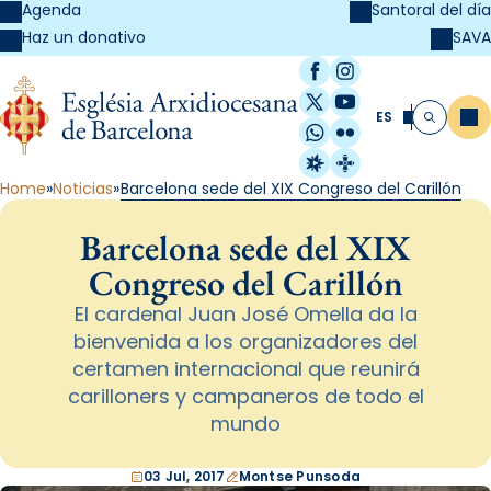
Agenda
Santoral del día
SAVA
Haz un donativo
Facebook
Instagram
X / Twitter
YouTube
ES
Me
Buscar
WhatsApp
Flickr
Radio Estel
Catalunya Cristi
Home
Noticias
Barcelona sede del XIX Congreso del Carillón
Barcelona sede del XIX
Congreso del Carillón
El cardenal Juan José Omella da la
bienvenida a los organizadores del
certamen internacional que reunirá
carilloners y campaneros de todo el
mundo
03 Jul, 2017
Montse Punsoda