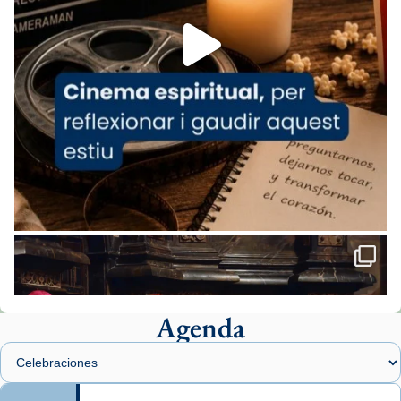
Foto
View on Facebook
·
Share
Arquebisbat de Barcelona
1 week ago
«Avui les santes Juliana i Semproniana ens
ajuden a alçar la mirada»
Mons. Sergi Gordo, bisbe de Tortosa, ha
presidit aquest 27 de juliol la missa de Les
Santes de Mataró.
🔗
tinyurl.com/cvu5jmbk
📸 J. Merino
Agenda
Foto
View on Facebook
·
Share
Arquebisbat de Barcelona
is at Catedral