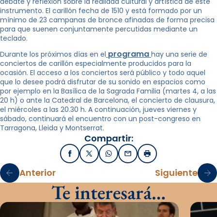
debate y reflexión sobre la realidad cultural y artística de este
instrumento. El carillón fecha de 1510 y está formado por un
mínimo de 23 campanas de bronce afinadas de forma precisa
para que suenen conjuntamente percutidas mediante un
teclado.
programa
Durante los próximos días en el
hay una serie de
conciertos de carillón especialmente producidos para la
ocasión. El acceso a los conciertos será público y todo aquel
que lo desee podrá disfrutar de su sonido en espacios como
por ejemplo en la Basílica de la Sagrada Familia (martes 4, a las
20 h) o ante la Catedral de Barcelona, el concierto de clausura,
el miércoles a las 20.30 h. A continuación, jueves viernes y
sábado, continuará el encuentro con un post-congreso en
Tarragona, Lleida y Montserrat.
Compartir:
Facebook
X / Twitter
WhatsApp
Email
Imprimir
Anterior
Siguiente
Te interesará…