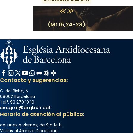
(Mt 16,24-28)
Facebook
Instagram
X / Twitter
YouTube
WhatsApp
Flickr
Radio Estel
Catalunya Cristiana
Contacto y sugerencias:
C. del Bisbe, 5
08002 Barcelona
Telf. 93 270 10 10
secgral@arqbcn.cat
Horario de atención al público:
de lunes a viernes, de 9 a 14 h.
Visitas al Archivo Diocesano: