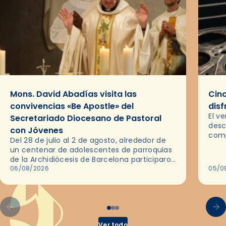
Mons. David Abadías visita las
Cinc
convivencias «Be Apostle» del
disf
El v
Secretariado Diocesano de Pastoral
desc
con Jóvenes
comp
Del 28 de julio al 2 de agosto, alrededor de
ocas
un centenar de adolescentes de parroquias
histo
de la Archidiócesis de Barcelona participaron
sobr
en las convivencias Be Apostle, organizadas
06/08/2026
05/0
por el Secretariado Diocesano…
Ver todo