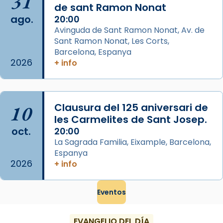
31
de sant Ramon Nonat
ago.
Memòria de les santes Juliana i
20:00
Avinguda de Sant Ramon Nonat, Av. de
Semproniana, verges i màrtirs.
Sant Ramon Nonat, Les Corts,
Acompanyant la història de sant Cugat, a
Barcelona, Espanya
partir de l’Edat Mitjana sorgeix la tradició
2026
+ info
que les santes Juliana (“relatiu a Júlia”) i
Semproniana (“relatiu a Semprònia =
eterna”) són deixebles seves. I l’any 1667, el
10
Clausura del 125 aniversari de
frare Joan Gaspar Roig, afirma en una obra
les Carmelites de Sant Josep.
que les santes són filles de l’antiga Iluro.
oct.
20:00
Mataró en reivindicarà les relíq
La Sagrada Familia, Eixample, Barcelona,
...
Ver más
Espanya
2026
Foto
+ info
View on Facebook
·
Share
Eventos
EVANGELIO DEL DÍA