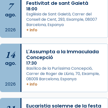
7
Festivitat de sant Gaietà
de Barcelona.
2 weeks ago
18:00
ago.
Església de Sant Gaietà, Carrer del
Aquest dilluns, 27 de juliol, ha tingut lloc la
Consell de Cent, 293, Eixample, 08007
missa d’acció de gràcies en agraïment al
Barcelona, Espanya
comitè organitzador de la visita apostòlica
2026
+ info
del Sant Pare Lleó XIV a Barcelona, i als
col·laboradors, a la Catedral de Barcelona.
L’arquebisbe de Barcelona, el cardenal Joan
14
L'Assumpta a la Immaculada
Josep Omella, ha presidit la missa i l’ha
Concepció
concelebrat el bisbe auxiliar de Barcelona,
ago.
17:30
Mons. David Abadías.
Basílica de la Puríssima Concepció,
Carrer de Roger de Llúria, 70, Eixample,
📸 Dr. G. Simón
08009 Barcelona, Espanya
Foto
2026
+ info
View on Facebook
·
Share
Arquebisbat de Barcelona
Eucaristia solemne de la festa
2 weeks ago