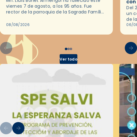
Mn. Lluís Bonet Armengol ha fallecido este
con
viernes 7 de agosto, a los 95 años. Fue
Del 
rector de la parroquia de la Sagrada Família
un c
de Barcelona durante 25 años, entre 1993 y…
de l
08/08/2026
en l
06/0
por 
Ver todo