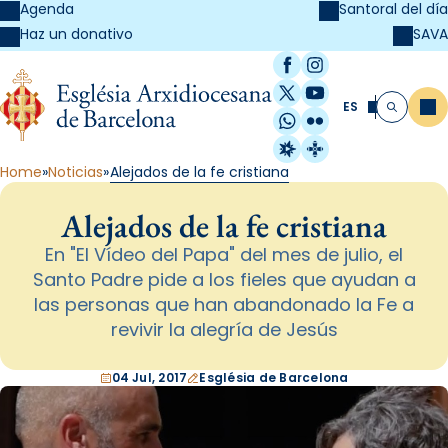
Agenda
Santoral del día
SAVA
Haz un donativo
Facebook
Instagram
X / Twitter
YouTube
ES
Me
Buscar
WhatsApp
Flickr
Radio Estel
Catalunya Cristi
Home
Noticias
Alejados de la fe cristiana
Alejados de la fe cristiana
En "El Vídeo del Papa" del mes de julio, el
Santo Padre pide a los fieles que ayudan a
las personas que han abandonado la Fe a
revivir la alegría de Jesús
04 Jul, 2017
Església de Barcelona