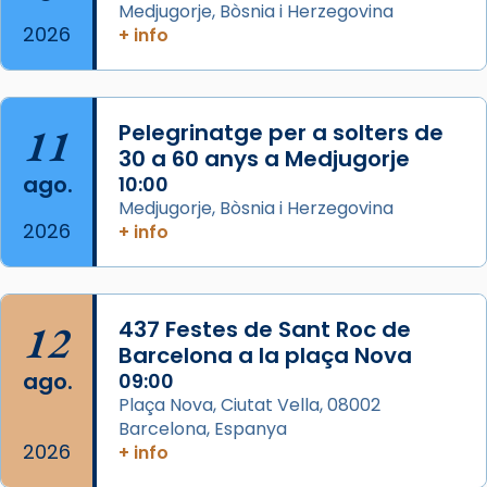
Medjugorje, Bòsnia i Herzegovina
Mons. David Abadías.
2026
+ info
📸 Dr. G. Simón
Foto
11
Pelegrinatge per a solters de
View on Facebook
·
Share
30 a 60 anys a Medjugorje
ago.
10:00
Arquebisbat de Barcelona
Medjugorje, Bòsnia i Herzegovina
2 weeks ago
2026
+ info
Memòria de les santes Juliana i
Semproniana, verges i màrtirs.
Acompanyant la història de sant Cugat, a
12
437 Festes de Sant Roc de
partir de l’Edat Mitjana sorgeix la tradició
Barcelona a la plaça Nova
que les santes Juliana (“relatiu a Júlia”) i
ago.
09:00
Semproniana (“relatiu a Semprònia =
Plaça Nova, Ciutat Vella, 08002
eterna”) són deixebles seves. I l’any 1667, el
Barcelona, Espanya
2026
frare Joan Gaspar Roig, afirma en una obra
+ info
que les santes són filles de l’antiga Iluro.