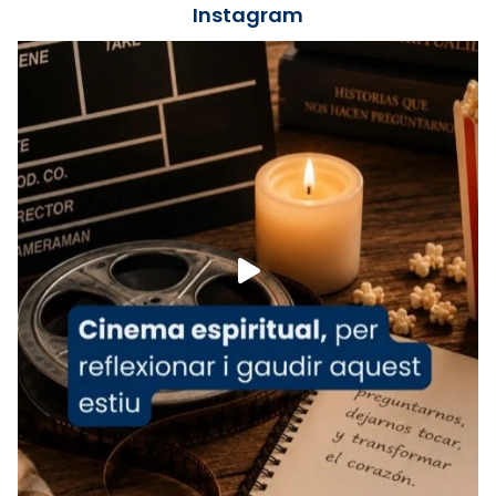
Instagram
Lleó XIV.
Recupera l'entrevista comp
Vatican
tican News 👇
News
www.vaticannews.va/es/iglesia/news/2026-
07/carmina-historia-depresion-papa-viaje-
espana-testimoni...
Foto
View on Facebook
·
Share
Arquebisbat de Barcelona
2 weeks ago
«Avui les santes Juliana i Semproniana ens
ajuden a alçar la mirada»
Mons. Sergi Gordo, bisbe de Tortosa, ha
presidit aquest 27 de juliol la missa de Les