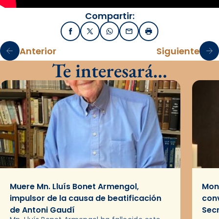
Compartir:
Facebook
X / Twitter
WhatsApp
Email
Imprimir
Anterior
Siguiente
Te interesará…
Muere Mn. Lluís Bonet Armengol,
Mons
impulsor de la causa de beatificación
conv
de Antoni Gaudí
Sec