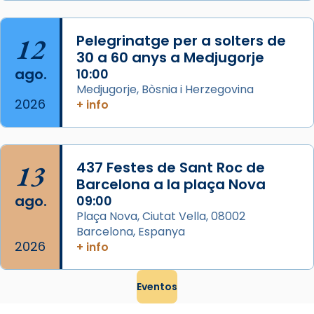
Mataró en reivindicarà les relíq
...
Ver más
12
Pelegrinatge per a solters de
Foto
30 a 60 anys a Medjugorje
ago.
10:00
View on Facebook
·
Share
Medjugorje, Bòsnia i Herzegovina
2026
+ info
13
437 Festes de Sant Roc de
Barcelona a la plaça Nova
ago.
09:00
Plaça Nova, Ciutat Vella, 08002
Barcelona, Espanya
2026
+ info
Eventos