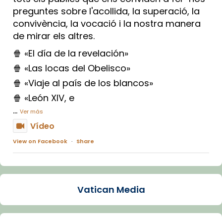
preguntes sobre l'acollida, la superació, la
convivència, la vocació i la nostra manera
de mirar els altres.
🍿 «El día de la revelación»
🍿 «Las locas del Obelisco»
🍿 «Viaje al país de los blancos»
🍿 «León XIV, e
...
Ver más
Vídeo
View on Facebook
·
Share
Arquebisbat de Barcelona
1 week ago
Vatican Media
La Carmina va patir depressió. Fa gairebé
dos mesos, a l'Estadi Lluís Companys, la
jove va fer arribar el seu testimoni al papa