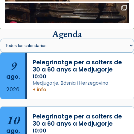
Santes de Mataró.
🔗
tinyurl.com/cvu5jmbk
📸 J. Merino
Agenda
Foto
View on Facebook
·
Share
Arquebisbat de Barcelona
is at Catedral
9
Pelegrinatge per a solters de
de Barcelona.
30 a 60 anys a Medjugorje
2 weeks ago
ago.
10:00
Aquest dilluns, 27 de juliol, ha tingut lloc la
Medjugorje, Bòsnia i Herzegovina
missa d’acció de gràcies en agraïment al
2026
+ info
comitè organitzador de la visita apostòlica
del Sant Pare Lleó XIV a Barcelona, i als
col·laboradors, a la Catedral de Barcelona.
10
Pelegrinatge per a solters de
L’arquebisbe de Barcelona, el cardenal Joan
30 a 60 anys a Medjugorje
Josep Omella, ha presidit la missa i l’ha
ago.
10:00
concelebrat el bisbe auxiliar de Barcelona,