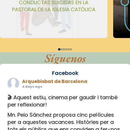
Síguenos
Facebook
Arquebisbat de Barcelona
4 days ago
🎬 Aquest estiu, cinema per gaudir i també
per reflexionar!
Mn. Peio Sánchez proposa cinc pel·lícules
per a aquestes vacances. Històries per a
tots els públics que ens conviden a fer-nos