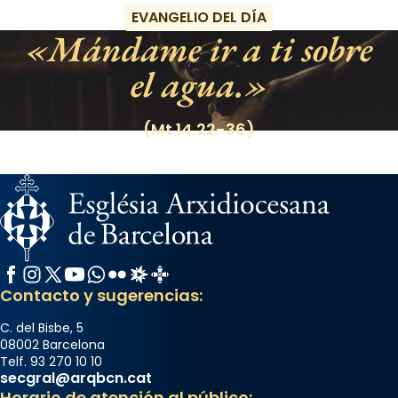
EVANGELIO DEL DÍA
Mándame ir a ti sobre
el agua.
(Mt 14,22-36)
Facebook
Instagram
X / Twitter
YouTube
WhatsApp
Flickr
Radio Estel
Catalunya Cristiana
Contacto y sugerencias:
C. del Bisbe, 5
08002 Barcelona
Telf. 93 270 10 10
secgral@arqbcn.cat
Horario de atención al público: