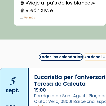
🍿 «Viaje al país de los blancos»
🍿 «León XIV, e
...
Ver más
Vídeo
View on Facebook
·
Share
Arquebisbat de Barcelona
1 week ago
Todos los calendarios
Cardenal O
La Carmina va patir depressió.
Fa gairebé dos mesos, a l'Estadi
Lluís Companys, la jove va fer
5
Eucaristia per l'aniversar
arribar el seu testimoni al papa
Teresa de Calcuta
Lleó XIV.
sept.
19:00
Recupera l'entrevista
Parròquia de Sant Agustí, Plaça de
comp
tican News 👇
Vatican News
Ciutat Vella, 08001 Barcelona, Es