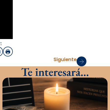
:
sApp
mail
Imprimir
Siguiente
Te interesará…