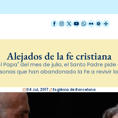
Facebook
Instagram
X / Twitter
YouTube
WhatsApp
Flickr
Radio Est
Catal
Alejados de la fe cristiana
l Papa" del mes de julio, el Santo Padre pide 
sonas que han abandonado la Fe a revivir la
04 Jul, 2017
Església de Barcelona