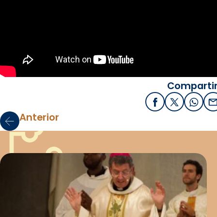
Compartir
Facebook
X / Twitter
What
E
Anterior