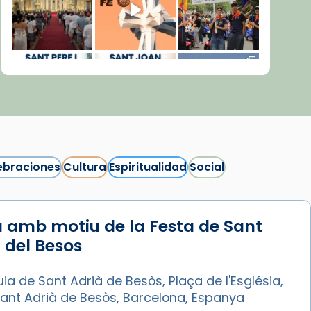
ebraciones
Cultura
Espiritualidad
Social
 amb motiu de la Festa de Sant
Síguenos en Instagram
 del Besos
Cargar más...
ia de Sant Adrià de Besòs, Plaça de l'Església,
Sant Adrià de Besòs, Barcelona, Espanya