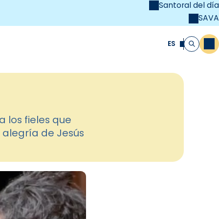
Santoral del día
SAVA
el
unya Cristiana
ES
M
Buscar
a los fieles que
 alegría de Jesús