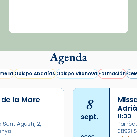
Agenda
mella
Obispo Abadías
Obispo Vilanova
Formación
Cel
i de la Mare
8
Missa
Adrià
sept.
11:00
 Sant Agustí, 2,
Parròqu
panya
08921 