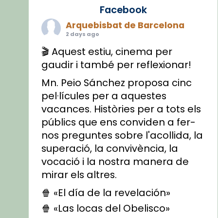
Facebook
Arquebisbat de Barcelona
2 days ago
🎬 Aquest estiu, cinema per
gaudir i també per reflexionar!
Mn. Peio Sánchez proposa cinc
pel·lícules per a aquestes
vacances. Històries per a tots els
públics que ens conviden a fer-
nos preguntes sobre l'acollida, la
superació, la convivència, la
vocació i la nostra manera de
mirar els altres.
🍿 «El día de la revelación»
🍿 «Las locas del Obelisco»