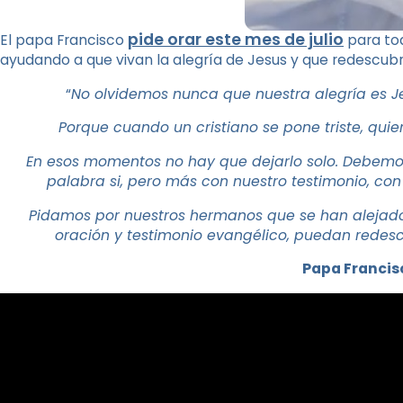
pide orar este mes de julio
El papa Francisco
para tod
ayudando a que vivan la alegría de Jesus y que redescubran
“
No olvidemos nunca que nuestra alegría es Jes
Porque cuando un cristiano se pone triste, quie
En esos momentos no hay que dejarlo solo. Debemos 
palabra si, pero más con nuestro testimonio, con 
Pidamos por nuestros hermanos que se han alejado 
oración y testimonio evangélico, puedan redescub
Papa Francis