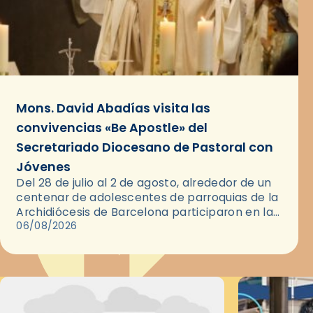
Mons. David Abadías visita las
convivencias «Be Apostle» del
Secretariado Diocesano de Pastoral con
Jóvenes
Del 28 de julio al 2 de agosto, alrededor de un
centenar de adolescentes de parroquias de la
Archidiócesis de Barcelona participaron en las
convivencias Be Apostle, organizadas por el
06/08/2026
Secretariado Diocesano…