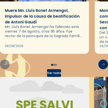
Muere Mn. Lluís Bonet Armengol,
Mons
impulsor de la causa de beatificación
conv
de Antoni Gaudí
Sec
Mn. Lluís Bonet Armengol ha fallecido este
con
viernes 7 de agosto, a los 95 años. Fue
Del 
rector de la parroquia de la Sagrada Família
un c
de Barcelona durante 25 años, entre 1993 y…
de l
08/08/2026
en l
06/0
por 
Ver todo