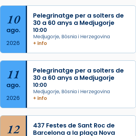
col·laboradors, a la Catedral de Barcelona.
10
Pelegrinatge per a solters de
L’arquebisbe de Barcelona, el cardenal Joan
30 a 60 anys a Medjugorje
Josep Omella, ha presidit la missa i l’ha
ago.
10:00
concelebrat el bisbe auxiliar de Barcelona,
Medjugorje, Bòsnia i Herzegovina
Mons. David Abadías.
2026
+ info
📸 Dr. G. Simón
Foto
11
Pelegrinatge per a solters de
View on Facebook
·
Share
30 a 60 anys a Medjugorje
ago.
10:00
Arquebisbat de Barcelona
Medjugorje, Bòsnia i Herzegovina
2 weeks ago
2026
+ info
Memòria de les santes Juliana i
Semproniana, verges i màrtirs.
Acompanyant la història de sant Cugat, a
12
437 Festes de Sant Roc de
partir de l’Edat Mitjana sorgeix la tradició
Barcelona a la plaça Nova