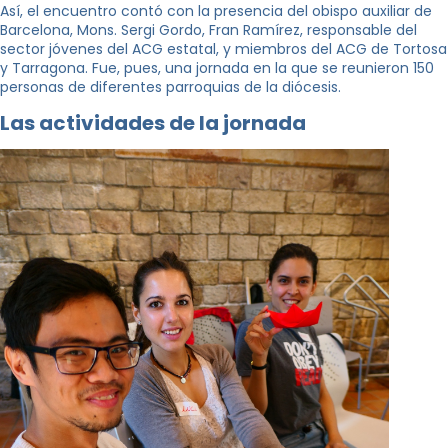
Así, el encuentro contó con la presencia del obispo auxiliar de
Barcelona, Mons. Sergi Gordo, Fran Ramírez, responsable del
sector jóvenes del ACG estatal, y miembros del ACG de Tortosa
y Tarragona. Fue, pues, una jornada en la que se reunieron 150
personas de diferentes parroquias de la diócesis.
Las actividades de la jornada