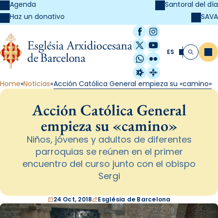
Agenda
Santoral del día
SAVA
Haz un donativo
Facebook
Instagram
X / Twitter
YouTube
ES
Me
Buscar
WhatsApp
Flickr
Radio Estel
Catalunya Cristi
Home
Noticias
Acción Católica General empieza su «camino»
Acción Católica General
empieza su «camino»
Niños, jóvenes y adultos de diferentes
parroquias se reúnen en el primer
encuentro del curso junto con el obispo
Sergi
24 Oct, 2018
Església de Barcelona