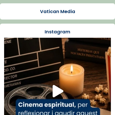
Arquebisbat de Barcelona
1 week ago
Vatican Media
La Carmina va patir depressió. Fa gairebé
dos mesos, a l'Estadi Lluís Companys, la
jove va fer arribar el seu testimoni al papa
Instagram
Lleó XIV.
Recupera l'entrevista comp
Vatican
tican News 👇
News
www.vaticannews.va/es/iglesia/news/2026-
07/carmina-historia-depresion-papa-viaje-
espana-testimoni...
Foto
View on Facebook
·
Share
Arquebisbat de Barcelona
2 weeks ago