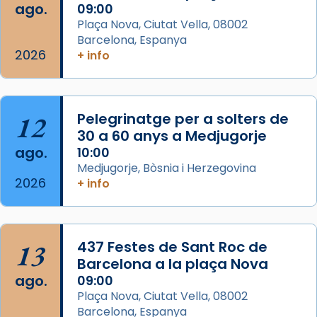
que les santes Juliana (“relatiu a Júlia”) i
ago.
09:00
Semproniana (“relatiu a Semprònia =
Plaça Nova, Ciutat Vella, 08002
eterna”) són deixebles seves. I l’any 1667, el
Barcelona, Espanya
2026
frare Joan Gaspar Roig, afirma en una obra
+ info
que les santes són filles de l’antiga Iluro.
Mataró en reivindicarà les relíq
...
Ver más
12
Pelegrinatge per a solters de
Foto
30 a 60 anys a Medjugorje
ago.
10:00
View on Facebook
·
Share
Medjugorje, Bòsnia i Herzegovina
2026
+ info
13
437 Festes de Sant Roc de
Barcelona a la plaça Nova
ago.
09:00
Plaça Nova, Ciutat Vella, 08002
Barcelona, Espanya