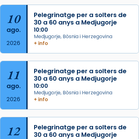
col·laboradors, a la Catedral de Barcelona.
10
Pelegrinatge per a solters de
L’arquebisbe de Barcelona, el cardenal Joan
30 a 60 anys a Medjugorje
Josep Omella, ha presidit la missa i l’ha
ago.
10:00
concelebrat el bisbe auxiliar de Barcelona,
Medjugorje, Bòsnia i Herzegovina
Mons. David Abadías.
2026
+ info
📸 Dr. G. Simón
Foto
11
Pelegrinatge per a solters de
View on Facebook
·
Share
30 a 60 anys a Medjugorje
ago.
10:00
Arquebisbat de Barcelona
Medjugorje, Bòsnia i Herzegovina
2 weeks ago
2026
+ info
Memòria de les santes Juliana i
Semproniana, verges i màrtirs.
Acompanyant la història de sant Cugat, a
12
Pelegrinatge per a solters de
partir de l’Edat Mitjana sorgeix la tradició
30 a 60 anys a Medjugorje