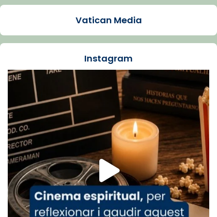
Arquebisbat de Barcelona
1 week ago
Vatican Media
La Carmina va patir depressió. Fa gairebé
dos mesos, a l'Estadi Lluís Companys, la
jove va fer arribar el seu testimoni al papa
Instagram
Lleó XIV.
Recupera l'entrevista comp
Vatican
tican News 👇
News
www.vaticannews.va/es/iglesia/news/2026-
07/carmina-historia-depresion-papa-viaje-
espana-testimoni...
Foto
View on Facebook
·
Share
Arquebisbat de Barcelona
2 weeks ago