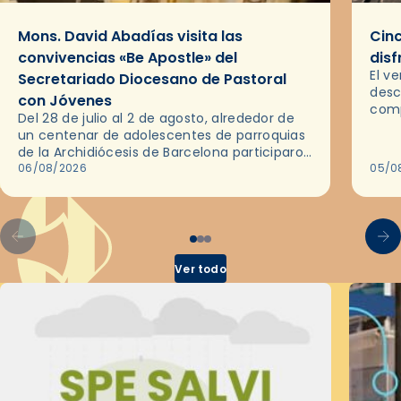
Mons. David Abadías visita las
Cinc
convivencias «Be Apostle» del
disf
El v
Secretariado Diocesano de Pastoral
desc
con Jóvenes
comp
Del 28 de julio al 2 de agosto, alrededor de
ocas
un centenar de adolescentes de parroquias
histo
de la Archidiócesis de Barcelona participaron
sobr
en las convivencias Be Apostle, organizadas
06/08/2026
05/0
por el Secretariado Diocesano…
Ver todo