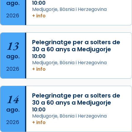
que les santes Juliana (“relatiu a Júlia”) i
ago.
10:00
Semproniana (“relatiu a Semprònia =
Medjugorje, Bòsnia i Herzegovina
eterna”) són deixebles seves. I l’any 1667, el
2026
+ info
frare Joan Gaspar Roig, afirma en una obra
que les santes són filles de l’antiga Iluro.
Mataró en reivindicarà les relíq
13
Pelegrinatge per a solters de
...
Ver más
30 a 60 anys a Medjugorje
Foto
ago.
10:00
Medjugorje, Bòsnia i Herzegovina
View on Facebook
·
Share
2026
+ info
14
Pelegrinatge per a solters de
30 a 60 anys a Medjugorje
ago.
10:00
Medjugorje, Bòsnia i Herzegovina
2026
+ info