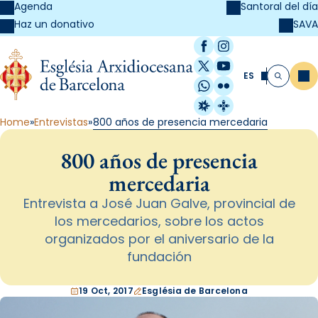
Agenda
Santoral del día
SAVA
Haz un donativo
Facebook
Instagram
X / Twitter
YouTube
ES
Me
Buscar
WhatsApp
Flickr
Radio Estel
Catalunya Cristi
Home
Entrevistas
800 años de presencia mercedaria
800 años de presencia
mercedaria
Entrevista a José Juan Galve, provincial de
los mercedarios, sobre los actos
organizados por el aniversario de la
fundación
19 Oct, 2017
Església de Barcelona