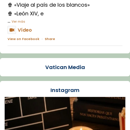
🍿 «Viaje al país de los blancos»
🍿 «León XIV, e
...
Ver más
Vídeo
View on Facebook
·
Share
Arquebisbat de Barcelona
1 week ago
Vatican Media
La Carmina va patir depressió. Fa gairebé
dos mesos, a l'Estadi Lluís Companys, la
jove va fer arribar el seu testimoni al papa
Instagram
Lleó XIV.
Recupera l'entrevista comp
Vatican
tican News 👇
News
www.vaticannews.va/es/iglesia/news/2026-
07/carmina-historia-depresion-papa-viaje-