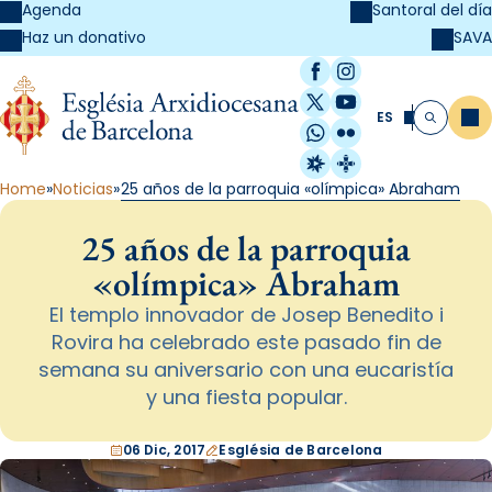
Agenda
Santoral del día
SAVA
Haz un donativo
Facebook
Instagram
X / Twitter
YouTube
ES
Me
Buscar
WhatsApp
Flickr
Radio Estel
Catalunya Cristi
Home
Noticias
25 años de la parroquia «olímpica» Abraham
25 años de la parroquia
«olímpica» Abraham
El templo innovador de Josep Benedito i
Rovira ha celebrado este pasado fin de
semana su aniversario con una eucaristía
y una fiesta popular.
06 Dic, 2017
Església de Barcelona