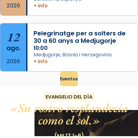
2026
+ info
12
Pelegrinatge per a solters de
30 a 60 anys a Medjugorje
ago.
10:00
Medjugorje, Bòsnia i Herzegovina
2026
+ info
Eventos
EVANGELIO DEL DÍA
Su rostro resplandecía
como el sol.
(Mt 17,1-9)