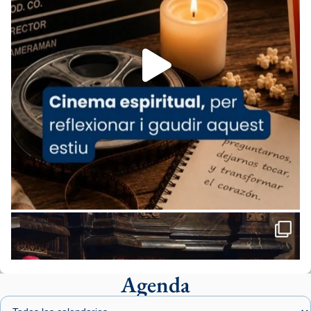
espana-testimoni...
Foto
View on Facebook
·
Share
Arquebisbat de Barcelona
1 week ago
«Avui les santes Juliana i Semproniana ens
ajuden a alçar la mirada»
Mons. Sergi Gordo, bisbe de Tortosa, ha
presidit aquest 27 de juliol la missa de Les
Santes de Mataró.
🔗
tinyurl.com/cvu5jmbk
📸 J. Merino
Agenda
Foto
View on Facebook
·
Share