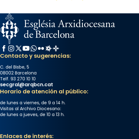
Facebook
Instagram
X / Twitter
YouTube
WhatsApp
Flickr
Radio Estel
Catalunya Cristiana
Contacto y sugerencias:
C. del Bisbe, 5
08002 Barcelona
Telf. 93 270 10 10
secgral@arqbcn.cat
Horario de atención al público:
de lunes a viernes, de 9 a 14 h.
Visitas al Archivo Diocesano:
de lunes a jueves, de 10 a 13 h.
Enlaces de interés: