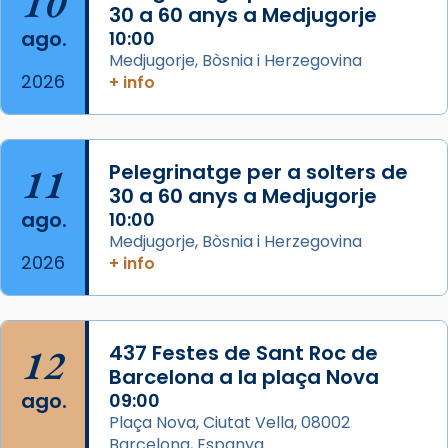
10
30 a 60 anys a Medjugorje
Arquebisbat de Barcelona
ago.
10:00
2 weeks ago
Medjugorje, Bòsnia i Herzegovina
2026
Memòria de les santes Juliana i
+ info
Semproniana, verges i màrtirs.
Acompanyant la història de sant Cugat, a
partir de l’Edat Mitjana sorgeix la tradició
11
Pelegrinatge per a solters de
que les santes Juliana (“relatiu a Júlia”) i
30 a 60 anys a Medjugorje
Semproniana (“relatiu a Semprònia =
ago.
10:00
eterna”) són deixebles seves. I l’any 1667, el
Medjugorje, Bòsnia i Herzegovina
2026
+ info
frare Joan Gaspar Roig, afirma en una obra
que les santes són filles de l’antiga Iluro.
Mataró en reivindicarà les relíq
...
Ver más
12
437 Festes de Sant Roc de
Foto
Barcelona a la plaça Nova
ago.
09:00
View on Facebook
·
Share
Plaça Nova, Ciutat Vella, 08002
Barcelona, Espanya