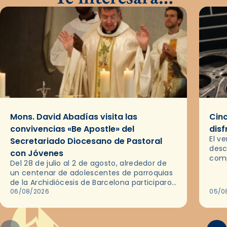
Mons. David Abadías visita las
Cinc
convivencias «Be Apostle» del
disf
El v
Secretariado Diocesano de Pastoral
desc
con Jóvenes
comp
Del 28 de julio al 2 de agosto, alrededor de
ocas
un centenar de adolescentes de parroquias
histo
de la Archidiócesis de Barcelona participaron
sobr
en las convivencias Be Apostle, organizadas
06/08/2026
05/0
por el Secretariado Diocesano…