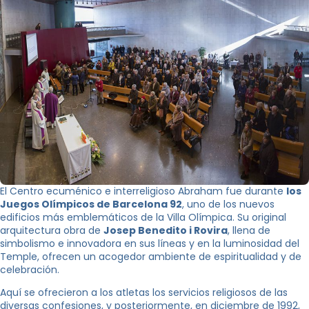
El Centro ecuménico e interreligioso Abraham fue durante
los
Juegos Olímpicos de Barcelona 92
, uno de los nuevos
edificios más emblemáticos de la Villa Olímpica. Su original
arquitectura obra de
Josep Benedito i Rovira
, llena de
simbolismo e innovadora en sus líneas y en la luminosidad del
Temple, ofrecen un acogedor ambiente de espiritualidad y de
celebración.
Aquí se ofrecieron a los atletas los servicios religiosos de las
diversas confesiones, y posteriormente, en diciembre de 1992,