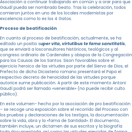
Asociación a continuar trabajando en común y a orar para que
Gaudí pueda ser nombrado beato. Tras la celebración, todos
comieron juntos en uno de los locales modernistas por
excelencia como lo es los 4 Gatos.
Proceso de beatificación
En cuanto al proceso de beatificación, actualmente, se ha
editado un positio s
uper vita, virtutibus te fama sanctitatis
,
que se enviará a losconsultores históricos, teológicos y al
congreso ordinario de Cardenales y obispos de la Congregación
para los Causas de los Santos. Sison favorables sobre el
ejercicio heroico de las virtudes por parte del Siervo de Dios, el
Prefecto de dicho Dicasterio romano presentará el Papa el
respectivo decreto de heroicidad de las virtudes porque
autorice sume publicación. A partir de este momento Antoni
Gaudí podrá ser llamado «venerable» (no puede recibir culto
público).
En este volumen- hecho por la asociación de pro beatificación
– se recoge una exposición sobre el recorrido del Proceso con
los pruebas y declaraciones de los testigos, la documentación
sobre la vida, obra y la «fama de Santidad». El documento,
también incluye, un dictamen de sus escritos y la biografía
toda documentada, así como las virtudes ejercidas de forma