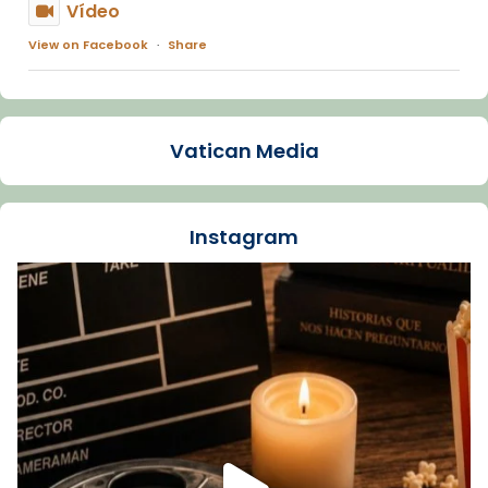
Vídeo
View on Facebook
·
Share
Arquebisbat de Barcelona
1 week ago
Vatican Media
La Carmina va patir depressió. Fa gairebé
dos mesos, a l'Estadi Lluís Companys, la
jove va fer arribar el seu testimoni al papa
Instagram
Lleó XIV.
Recupera l'entrevista comp
Vatican
tican News 👇
News
www.vaticannews.va/es/iglesia/news/2026-
07/carmina-historia-depresion-papa-viaje-
espana-testimoni...
Foto
View on Facebook
·
Share