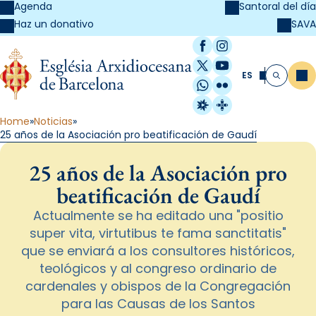
Agenda
Santoral del día
SAVA
Haz un donativo
Facebook
Instagram
X / Twitter
YouTube
ES
Me
Buscar
WhatsApp
Flickr
Radio Estel
Catalunya Cristi
Home
Noticias
25 años de la Asociación pro beatificación de Gaudí
25 años de la Asociación pro
beatificación de Gaudí
Actualmente se ha editado una "positio
super vita, virtutibus te fama sanctitatis"
que se enviará a los consultores históricos,
teológicos y al congreso ordinario de
cardenales y obispos de la Congregación
para las Causas de los Santos