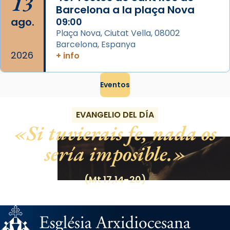
13
Barcelona a la plaça Nova
ago.
09:00
Plaça Nova, Ciutat Vella, 08002
Barcelona, Espanya
2026
+ info
Eventos
EVANGELIO DEL DÍA
Si tuvierais fe, nada os
sería imposible.
(Mt 17,14-20)