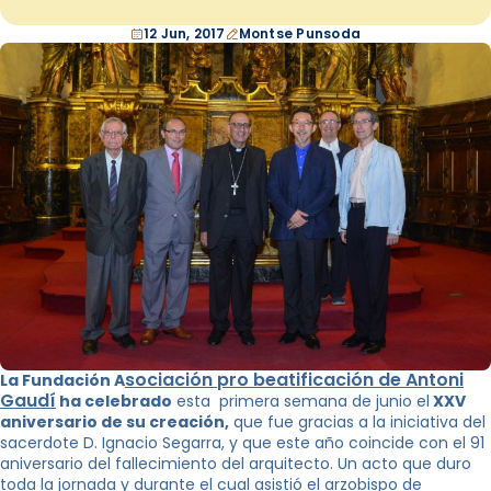
12 Jun, 2017
Montse Punsoda
sociación pro beatificación de Antoni
La Fundación A
Gaudí
ha celebrado
esta primera semana de junio el
XXV
aniversario de su creación,
que fue gracias a la iniciativa del
sacerdote D. Ignacio Segarra, y que este año coincide con el 91
aniversario del fallecimiento del arquitecto. Un acto que duro
toda la jornada y durante el cual asistió el arzobispo de