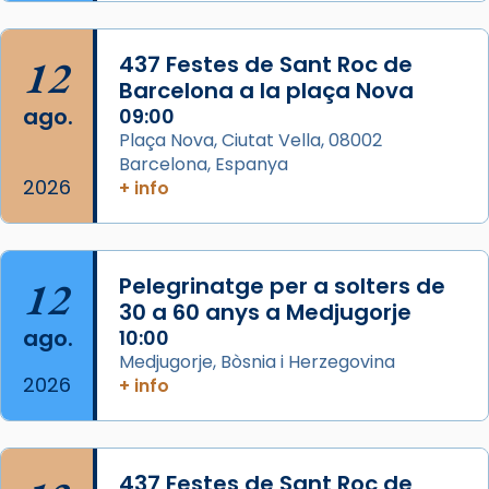
Semproniana, verges i màrtirs.
Acompanyant la història de sant Cugat, a
12
437 Festes de Sant Roc de
partir de l’Edat Mitjana sorgeix la tradició
Barcelona a la plaça Nova
que les santes Juliana (“relatiu a Júlia”) i
ago.
09:00
Semproniana (“relatiu a Semprònia =
Plaça Nova, Ciutat Vella, 08002
eterna”) són deixebles seves. I l’any 1667, el
Barcelona, Espanya
2026
frare Joan Gaspar Roig, afirma en una obra
+ info
que les santes són filles de l’antiga Iluro.
Mataró en reivindicarà les relíq
...
Ver más
12
Pelegrinatge per a solters de
Foto
30 a 60 anys a Medjugorje
ago.
10:00
View on Facebook
·
Share
Medjugorje, Bòsnia i Herzegovina
2026
+ info
437 Festes de Sant Roc de