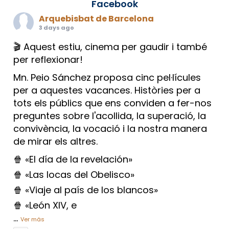
Facebook
Arquebisbat de Barcelona
3 days ago
🎬 Aquest estiu, cinema per gaudir i també
per reflexionar!
Mn. Peio Sánchez proposa cinc pel·lícules
per a aquestes vacances. Històries per a
tots els públics que ens conviden a fer-nos
preguntes sobre l'acollida, la superació, la
convivència, la vocació i la nostra manera
de mirar els altres.
🍿 «El día de la revelación»
🍿 «Las locas del Obelisco»
🍿 «Viaje al país de los blancos»
🍿 «León XIV, e
...
Ver más