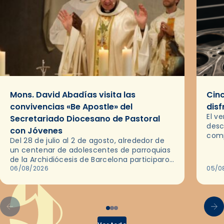
Mons. David Abadías visita las
Cinc
convivencias «Be Apostle» del
disf
El v
Secretariado Diocesano de Pastoral
desc
con Jóvenes
comp
Del 28 de julio al 2 de agosto, alrededor de
ocas
un centenar de adolescentes de parroquias
histo
de la Archidiócesis de Barcelona participaron
sobr
en las convivencias Be Apostle, organizadas
06/08/2026
05/0
por el Secretariado Diocesano…