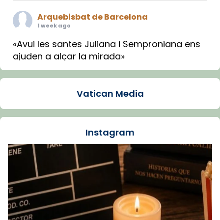
Arquebisbat de Barcelona
1 week ago
«Avui les santes Juliana i Semproniana ens
ajuden a alçar la mirada»
Mons. Sergi Gordo, bisbe de Tortosa, ha
presidit aquest 27 de juliol la missa de Les
Vatican Media
Santes de Mataró.
🔗
tinyurl.com/cvu5jmbk
📸 J. Merino
Instagram
Foto
View on Facebook
·
Share
Arquebisbat de Barcelona
is at Catedral
de Barcelona.
1 week ago