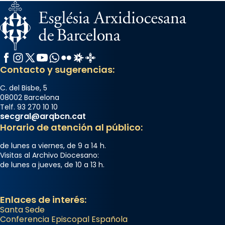
Facebook
Instagram
X / Twitter
YouTube
WhatsApp
Flickr
Radio Estel
Catalunya Cristiana
Contacto y sugerencias:
C. del Bisbe, 5
08002 Barcelona
Telf. 93 270 10 10
secgral@arqbcn.cat
Horario de atención al público:
de lunes a viernes, de 9 a 14 h.
Visitas al Archivo Diocesano:
de lunes a jueves, de 10 a 13 h.
Enlaces de interés:
Santa Sede
Conferencia Episcopal Española