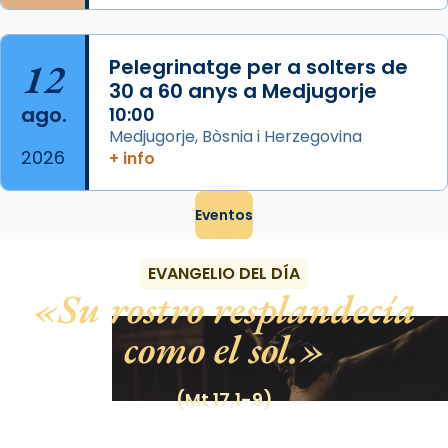
12
Pelegrinatge per a solters de
30 a 60 anys a Medjugorje
ago.
10:00
Medjugorje, Bòsnia i Herzegovina
2026
+ info
Eventos
EVANGELIO DEL DÍA
Su rostro resplandecía
como el sol.
(Mt 17,1-9)