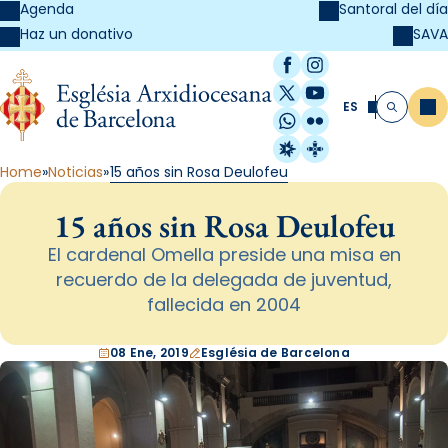
Agenda
Santoral del día
SAVA
Haz un donativo
Facebook
Instagram
X / Twitter
YouTube
ES
Me
Buscar
WhatsApp
Flickr
Radio Estel
Catalunya Cristi
Home
Noticias
15 años sin Rosa Deulofeu
15 años sin Rosa Deulofeu
El cardenal Omella preside una misa en
recuerdo de la delegada de juventud,
fallecida en 2004
08 Ene, 2019
Església de Barcelona