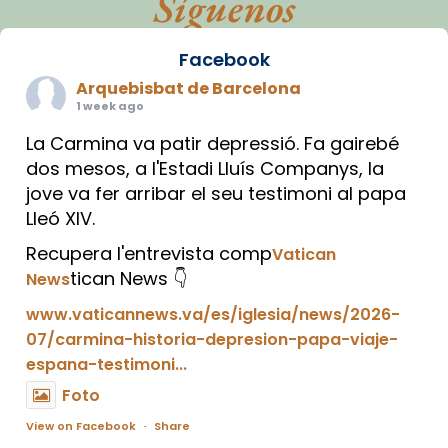
Síguenos
Facebook
Arquebisbat de Barcelona
1 week ago
La Carmina va patir depressió. Fa gairebé
dos mesos, a l'Estadi Lluís Companys, la
jove va fer arribar el seu testimoni al papa
Lleó XIV.
Recupera l'entrevista comp
Vatican
tican News 👇
News
www.vaticannews.va/es/iglesia/news/2026-
07/carmina-historia-depresion-papa-viaje-
espana-testimoni...
Foto
View on Facebook
·
Share