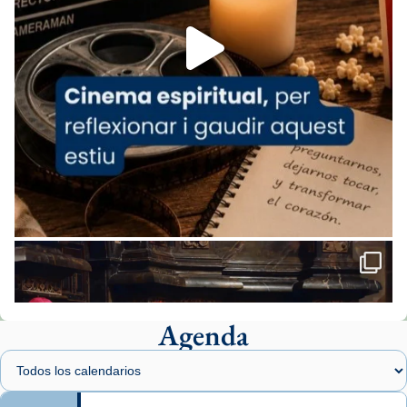
Aquest dilluns, 27 de juliol, ha tingut lloc la
missa d’acció de gràcies en agraïment al
comitè organitzador de la visita apostòlica
del Sant Pare Lleó XIV a Barcelona, i als
col·laboradors, a la Catedral de Barcelona.
L’arquebisbe de Barcelona, el cardenal Joan
Josep Omella, ha presidit la missa i l’ha
concelebrat el bisbe auxiliar de Barcelona,
Mons. David Abadías.
📸 Dr. G. Simón
Foto
View on Facebook
·
Share
Agenda
Arquebisbat de Barcelona
2 weeks ago
Memòria de les santes Juliana i