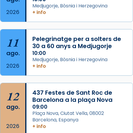
acompanyava més de prop Jesús.
Medjugorje, Bòsnia i Herzegovina
2026
+ info
Segons el llibre dels Fets (12,2) fou el primer
apòstol màrtir, decapitat a Jerusalem per
Herodes Agripa (vers l'any 44).
11
Pelegrinatge per a solters de
Patró de Galícia, després de les invasions
30 a 60 anys a Medjugorje
musulmanes fou venerat com a patró dels
ago.
10:00
Regnes castellans i més tard de tota
Medjugorje, Bòsnia i Herzegovina
Espanya.
2026
+ info
El seu sepulcre a Compostela fou un g
...
Ver más
Foto
12
437 Festes de Sant Roc de
Barcelona a la plaça Nova
View on Facebook
·
Share
ago.
09:00
Plaça Nova, Ciutat Vella, 08002
Barcelona, Espanya
2026
+ info