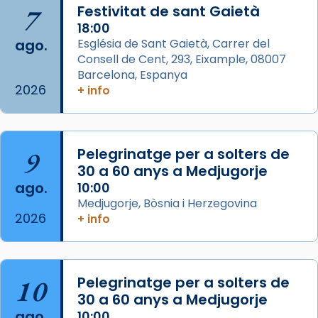
Semproniana, verges i màrtirs.
7
Festivitat de sant Gaietà
Acompanyant la història de sant Cugat, a
18:00
ago.
Església de Sant Gaietà, Carrer del
partir de l’Edat Mitjana sorgeix la tradició
Consell de Cent, 293, Eixample, 08007
que les santes Juliana (“relatiu a Júlia”) i
Barcelona, Espanya
Semproniana (“relatiu a Semprònia =
2026
+ info
eterna”) són deixebles seves. I l’any 1667, el
frare Joan Gaspar Roig, afirma en una obra
que les santes són filles de l’antiga Iluro.
Mataró en reivindicarà les relíq
9
Pelegrinatge per a solters de
...
30 a 60 anys a Medjugorje
Ver más
ago.
10:00
Foto
Medjugorje, Bòsnia i Herzegovina
View on Facebook
·
Share
2026
+ info
Arquebisbat de Barcelona
2 weeks ago
10
Pelegrinatge per a solters de
Jaume, fill de Zebedeu, és juntament amb el
30 a 60 anys a Medjugorje
seu germà Joan i Pere un dels que
ago.
10:00