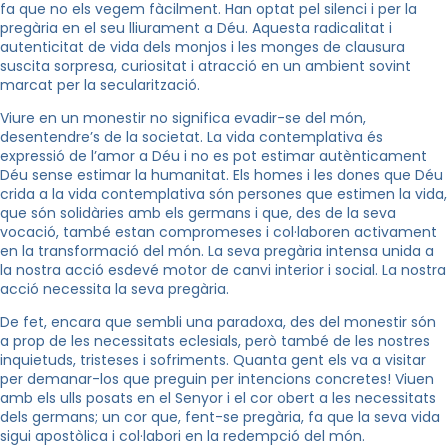
fa que no els vegem fàcilment. Han optat pel silenci i per la
pregària en el seu lliurament a Déu. Aquesta radicalitat i
autenticitat de vida dels monjos i les monges de clausura
suscita sorpresa, curiositat i atracció en un ambient sovint
marcat per la secularització.
Viure en un monestir no significa evadir-se del món,
desentendre’s de la societat. La vida contemplativa és
expressió de l’amor a Déu i no es pot estimar autènticament
Déu sense estimar la humanitat. Els homes i les dones que Déu
crida a la vida contemplativa són persones que estimen la vida,
que són solidàries amb els germans i que, des de la seva
vocació, també estan compromeses i col·laboren activament
en la transformació del món. La seva pregària intensa unida a
la nostra acció esdevé motor de canvi interior i social. La nostra
acció necessita la seva pregària.
De fet, encara que sembli una paradoxa, des del monestir són
a prop de les necessitats eclesials, però també de les nostres
inquietuds, tristeses i sofriments. Quanta gent els va a visitar
per demanar-los que preguin per intencions concretes! Viuen
amb els ulls posats en el Senyor i el cor obert a les necessitats
dels germans; un cor que, fent-se pregària, fa que la seva vida
sigui apostòlica i col·labori en la redempció del món.