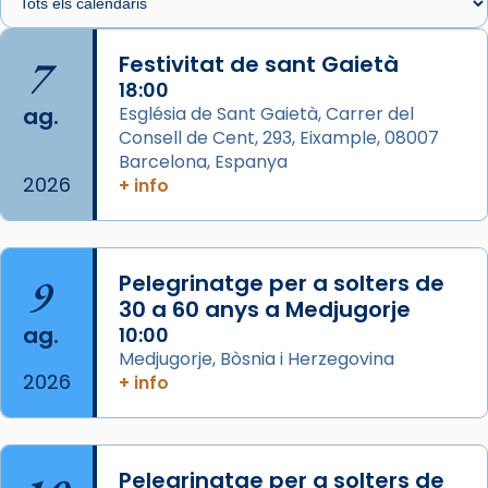
🔗
tinyurl.com/cvu5jmbk
📸 J. Merino
7
Festivitat de sant Gaietà
18:00
Photo
ag.
Església de Sant Gaietà, Carrer del
View on Facebook
·
Share
Consell de Cent, 293, Eixample, 08007
Barcelona, Espanya
2026
Arquebisbat de Barcelona
+ info
is at Catedral
de Barcelona.
2 weeks ago
Aquest dilluns, 27 de juliol, ha tingut lloc la
9
Pelegrinatge per a solters de
missa d’acció de gràcies en agraïment al
30 a 60 anys a Medjugorje
comitè organitzador de la visita apostòlica
ag.
10:00
del Sant Pare Lleó XIV a Barcelona, i als
Medjugorje, Bòsnia i Herzegovina
col·laboradors, a la Catedral de Barcelona.
2026
+ info
L’arquebisbe de Barcelona, el cardenal Joan
Josep Omella, ha presidit la missa i l’ha
concelebrat el bisbe auxiliar de Barcelona,
Pelegrinatge per a solters de
Mons. David Abadías.