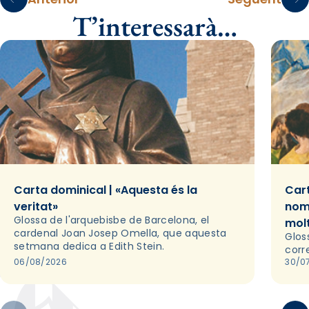
T’interessarà…
Carta dominical | «Aquesta és la
Cart
veritat»
nom
Glossa de l'arquebisbe de Barcelona, el
mol
cardenal Joan Josep Omella, que aquesta
Glos
setmana dedica a Edith Stein.
corr
06/08/2026
30/0