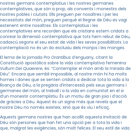
nostres germans contemplatius i les nostres germanes
contemplatives, que són a prop, als convents i monestirs dels
nostres pobles i ciutats. Ells preguen per nosaltres i per les
necessitats del món, preguen perquè el Regne de Déu es vagi
estenent entre nosaltres. Els contemplatius i les
contemplatives ens recorden que els cristians estem cridats a
conrear la dimensió contemplativa que tots hem rebut de Déu,
cadascú segons el seu estat de vida i les seves possibilitats. La
contemplació no és un do exclusiu dels monjos i les monges.
El lema de la jornada
Pro Orantibus
d’enguany, citant la
Constitució apostòlica sobre la vida contemplativa femenina
Vultum Dei Quaerere
, és: “Contemplar el món amb la mirada de
Déu”. Encara que sembli impossible, al nostre món hi ha molts
homes i dones que se senten cridats a dedicar tota la vida a la
lloança de Déu, a la pregària d’intercessió pels seus germans i
germanes del món, al treball i a la vida en comunitat en el si
d’un monestir contemplatiu. És un motiu de gran joia i d’acció
de gràcies a Déu. Aquest és un signe més que revela que el
nostre Déu no només existeix, sinó que és viu i eficaç.
Aquests germans nostres que han acollit aquesta invitació de
Déu són persones que han fet una opció per a tota la vida i
que, malgrat les exigències, són molt felices. El seu estil de vida