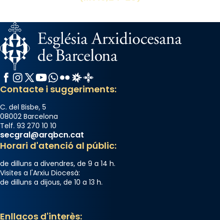
Facebook
Instagram
X / Twitter
YouTube
WhatsApp
Flickr
Radio Estel
Catalunya Cristiana
Contacte i suggeriments:
C. del Bisbe, 5
08002 Barcelona
Telf. 93 270 10 10
secgral@arqbcn.cat
Horari d'atenció al públic:
de dilluns a divendres, de 9 a 14 h.
Visites a l'Arxiu Diocesà:
de dilluns a dijous, de 10 a 13 h.
Enllaços d'interès: