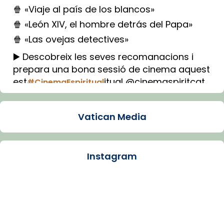
🍿 «Viaje al país de los blancos»
🍿 «León XIV, el hombre detrás del Papa»
🍿 «Las ovejas detectives»
▶️ Descobreix les seves recomanacions i
prepara una bona sessió de cinema aquest
est
itual @cinemaspiritcat
#CinemaEspiritual
Imatge: Generada amb IA (OpenAI)
Video
Vatican Media
View on Facebook
·
Share
Instagram
Arquebisbat de Barcelona
1 week ago
La Carmina va patir depressió. Fa gairebé
dos mesos, a l'Estadi Lluís Companys, la
jove va fer arribar el seu testimoni al papa
Lleó XIV.