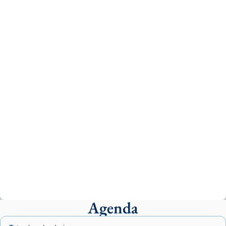
Recupera l'entrevista comp
Vatican
tican News 👇
News
www.vaticannews.va/es/iglesia/news/2026-
07/carmina-historia-depresion-papa-viaje-
espana-testimoni...
Photo
View on Facebook
·
Share
Arquebisbat de Barcelona
1 week ago
«Avui les santes Juliana i Semproniana ens
ajuden a alçar la mirada»
Mons. Sergi Gordo, bisbe de Tortosa, ha
presidit aquest 27 de juliol la missa de Les
Agenda
Santes de Mataró.