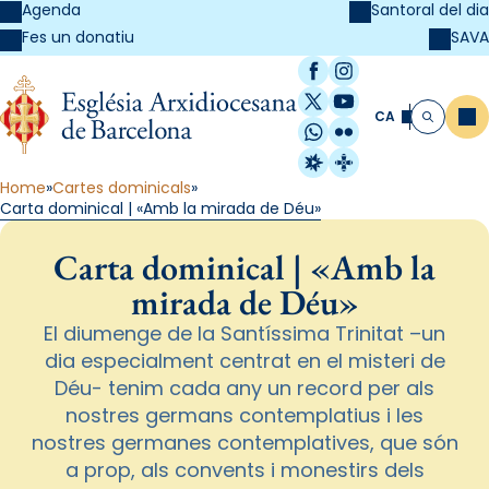
Agenda
Santoral del dia
SAVA
Fes un donatiu
Facebook
Instagram
X / Twitter
YouTube
CA
Me
Cerca
WhatsApp
Flickr
Radio Estel
Catalunya Cristi
Home
Cartes dominicals
Carta dominical | «Amb la mirada de Déu»
Carta dominical | «Amb la
mirada de Déu»
El diumenge de la Santíssima Trinitat –un
dia especialment centrat en el misteri de
Déu- tenim cada any un record per als
nostres germans contemplatius i les
nostres germanes contemplatives, que són
a prop, als convents i monestirs dels