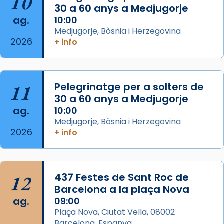
10
30 a 60 anys a Medjugorje
📸 Dr. G. Simón
ag.
10:00
Medjugorje, Bòsnia i Herzegovina
Photo
2026
+ info
View on Facebook
·
Share
Arquebisbat de Barcelona
11
Pelegrinatge per a solters de
2 weeks ago
30 a 60 anys a Medjugorje
Memòria de les santes Juliana i
ag.
10:00
Semproniana, verges i màrtirs.
Medjugorje, Bòsnia i Herzegovina
2026
+ info
Acompanyant la història de sant Cugat, a
partir de l’Edat Mitjana sorgeix la tradició
que les santes Juliana (“relatiu a Júlia”) i
Semproniana (“relatiu a Semprònia =
12
437 Festes de Sant Roc de
eterna”) són deixebles seves. I l’any 1667, el
Barcelona a la plaça Nova
frare Joan Gaspar Roig, afirma en una obra
ag.
09:00
que les santes són filles de l’antiga Iluro.
Plaça Nova, Ciutat Vella, 08002
Mataró en reivindicarà les relíquies fins que
Barcelona, Espanya