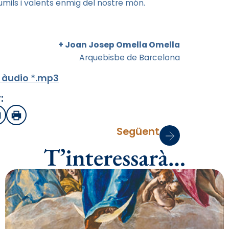
umils i valents enmig del nostre món.
+ Joan Josep Omella Omella
Arquebisbe de Barcelona
 àudio *.mp3
:
sApp
mail
Imprimir
Següent
T’interessarà…