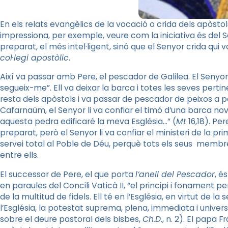
En els relats evangèlics de la vocació o crida dels apòst
impressiona, per exemple, veure com la iniciativa és del S
preparat, el més intel·ligent, sinó que el Senyor crida qu
col·legi apostòlic
.
Així va passar amb Pere, el pescador de Galilea. El Senyor va 
segueix-me”. Ell va deixar la barca i totes les seves perti
resta dels apòstols i va passar de pescador de peixos a p
Cafarnaüm, el Senyor li va confiar el timó d’una barca nova:
aquesta pedra edificaré la meva Església…” (
Mt
16,18). Per
preparat, però el Senyor li va confiar el ministeri de la 
servei total al Poble de Déu, perquè tots els seus memb
entre ells.
El successor de Pere, el que porta
l’anell del Pescador
, é
en paraules del Concili Vaticà II, “el principi i fonament pe
de la multitud de fidels. Ell té en l’Església, en virtut de la
l’Església, la potestat suprema, plena, immediata i univer
sobre el deure pastoral dels bisbes,
Ch.D
., n. 2). El papa 