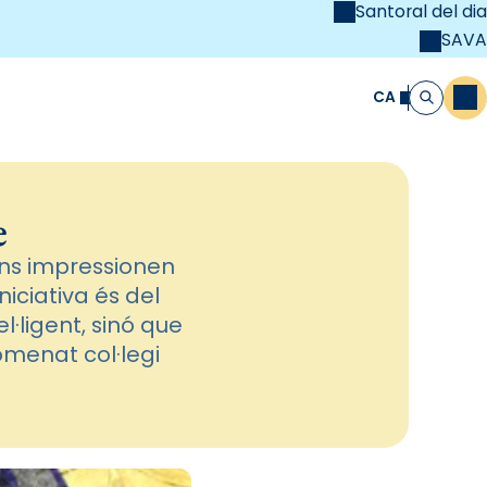
Santoral del dia
SAVA
el
unya Cristiana
CA
M
Cerca
e
 ens impressionen
iciativa és del
l·ligent, sinó que
omenat col·legi