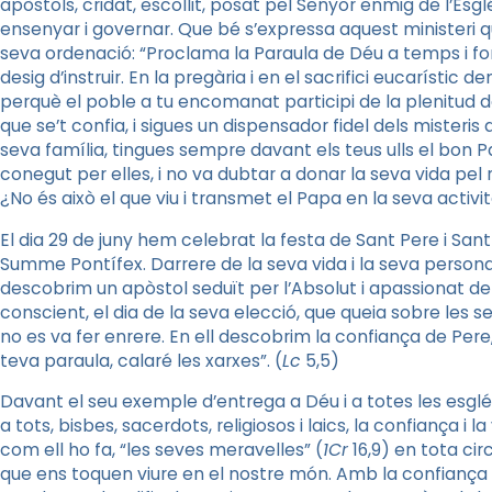
apòstols, cridat, escollit, posat pel Senyor enmig de l’Esglés
ensenyar i governar. Que bé s’expressa aquest ministeri qua
seva ordenació: “Proclama la Paraula de Déu a temps i f
desig d’instruir. En la pregària i en el sacrifici eucarístic
perquè el poble a tu encomanat participi de la plenitud del
que se’t confia, i sigues un dispensador fidel dels misteris d
seva família, tingues sempre davant els teus ulls el bon Pa
conegut per elles, i no va dubtar a donar la seva vida pel 
¿No és això el que viu i transmet el Papa en la seva activi
El dia 29 de juny hem celebrat la festa de Sant Pere i Sant
Summe Pontífex. Darrere de la seva vida i la seva persona, 
descobrim un apòstol seduït per l’Absolut i apassionat de
conscient, el dia de la seva elecció, que queia sobre les 
no es va fer enrere. En ell descobrim la confiança de Pere, 
teva paraula, calaré les xarxes”. (
Lc
5,5)
Davant el seu exemple d’entrega a Déu i a totes les esg
a tots, bisbes, sacerdots, religiosos i laics, la confiança i
com ell ho fa, “les seves meravelles” (
1Cr
16,9) en tota ci
que ens toquen viure en el nostre món. Amb la confiança