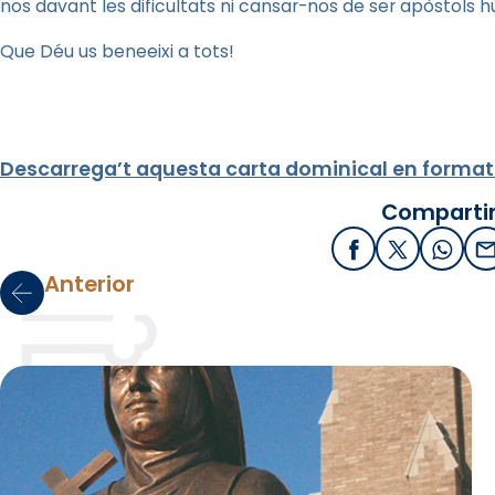
nos davant les dificultats ni cansar-nos de ser apòstols h
Que Déu us beneeixi a tots!
Descarrega’t aquesta carta dominical en format
Compartir
Facebook
X / Twitter
What
E
Anterior