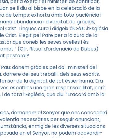
ia, per a exercir el ministeri de santificar,
n se li diu al bisbe en la celebració de la
ora de temps; exhorta amb tota paciència i
 demana abundància i diversitat de gràcies,
 Crist. Tingues cura i dirigeix â€‹â€‹l’Església
e Crist. Elegit pel Pare per a la cura de la
stor que coneix les seves ovelles i és
ramat.” (Cfr. Ritual d’ordenació de Bisbes)
tat pastoral?
 Pau: donem gràcies pel do i ministeri del
darrere del seu treball i dels seus escrits,
fensor de la dignitat de tot ésser humà. Era
seves espatlles una gran responsabilitat, però
i de tota l’Església, que diu: “D’acord amb la
lésies, demanem al Senyor que ens concedeixi
 la valentia necessàries per seguir anunciant,
rcumstància, enmig de les diverses situacions
 posada en el Senyor, no podem acovardir-