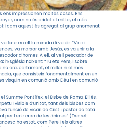
ols ens impressionen moltes coses. Ens
enyor; com no és cridat el millor, el més
i vol; i com aquest és agregat al grup anomenat
fixar en ell la mirada i li va dir: “Vine i
nences, va marxar amb Jesús, es va unir a la
escador d’homes. A ell, al vell pescador de
 l’Església naixent: “Tu ets Pere, i sobre
e no era, certament, el millor ni el més
primacia, que consisteix fonamentalment en un
res visquin en comunió amb Déu i en comunió
s el Summe Pontífex, el Bisbe de Roma. Ell és,
rpetu i visible d’unitat, tant dels bisbes com
 seva funció de vicari de Crist i pastor de tota
sal per tenir cura de les ànimes” (Decret
Francesc ha estat, com Pere i els altres