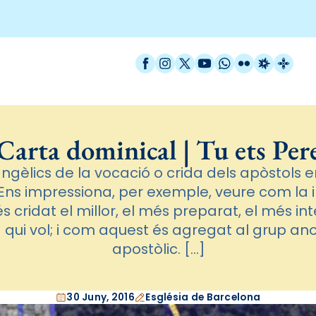
Facebook
Instagram
X / Twitter
YouTube
WhatsApp
Flickr
Radio Est
Catal
Carta dominical | Tu ets Per
angèlics de la vocació o crida dels apòstols
Ens impressiona, per exemple, veure com la in
 cridat el millor, el més preparat, el més inte
a qui vol; i com aquest és agregat al grup an
apostòlic. […]
30 Juny, 2016
Església de Barcelona