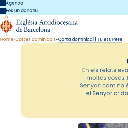
Agenda
Fes un donatiu
Home
Cartes dominicals
Carta dominical | Tu ets Pere
En els relats ev
moltes coses. 
Senyor; com no és
el Senyor crid