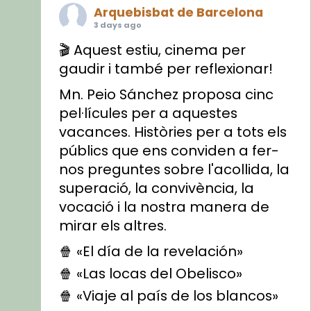
Arquebisbat de Barcelona
3 days ago
🎬 Aquest estiu, cinema per
gaudir i també per reflexionar!
Mn. Peio Sánchez proposa cinc
pel·lícules per a aquestes
vacances. Històries per a tots els
públics que ens conviden a fer-
nos preguntes sobre l'acollida, la
superació, la convivència, la
vocació i la nostra manera de
mirar els altres.
🍿 «El día de la revelación»
🍿 «Las locas del Obelisco»
🍿 «Viaje al país de los blancos»