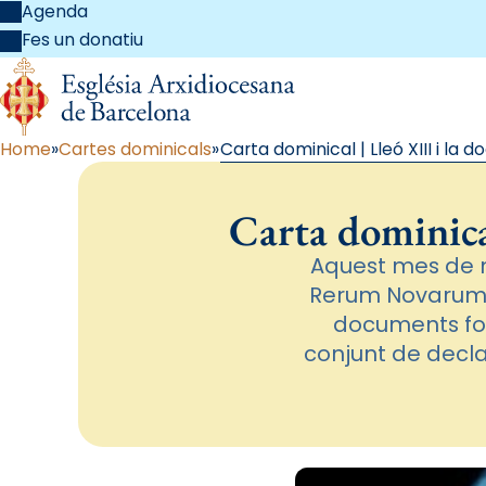
Agenda
Fes un donatiu
Home
Cartes dominicals
Carta dominical | Lleó XIII i la d
Carta dominical
Aquest mes de ma
Rerum Novarum, 
documents fon
conjunt de decla