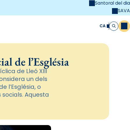
Santoral del dia
SAVA
el
unya Cristiana
CA
M
Cerca
al de l’Església
lica de Lleó XIII
onsidera un dels
 l’Església, o
 socials. Aquesta