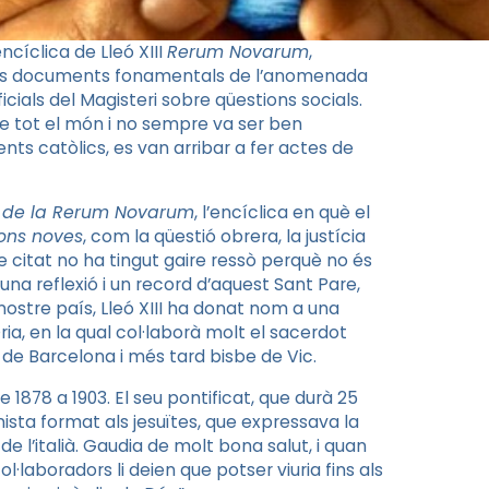
ncíclica de Lleó XIII
Rerum Novarum
,
dels documents fonamentals de l’anomenada
icials del Magisteri sobre qüestions socials.
de tot el món i no sempre va ser ben
nts catòlics, es van arribar a fer actes de
 de la Rerum Novarum
, l’encíclica en què el
ons noves
, com la qüestió obrera, la justícia
e he citat no ha tingut gaire ressò perquè no és
na reflexió i un record d’aquest Sant Pare,
ostre país, Lleó XIII ha donat nom a una
ia, en la qual col·laborà molt el sacerdot
r de Barcelona i més tard bisbe de Vic.
1878 a 1903. El seu pontificat, que durà 25
nista format als jesuïtes, que expressava la
 l’italià. Gaudia de molt bona salut, i quan
l·laboradors li deien que potser viuria fins als