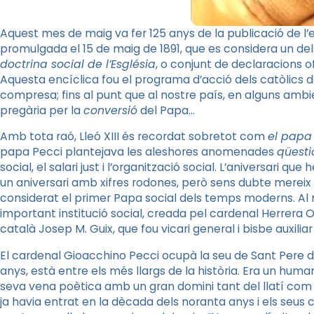
Aquest mes de maig va fer 125 anys de la publicació de l’e
promulgada el 15 de maig de 1891, que es considera un 
doctrina social de l’Església
, o conjunt de declaracions of
Aquesta encíclica fou el programa d’acció dels catòlics 
compresa; fins al punt que al nostre país, en alguns ambie
pregària per la
conversió
del Papa…
Amb tota raó, Lleó XIII és recordat sobretot com
el papa
papa Pecci plantejava les aleshores anomenades
qüesti
social, el salari just i l’organització social. L’aniversari qu
un aniversari amb xifres rodones, però sens dubte mereix u
considerat el primer Papa social dels temps moderns. Al n
important institució social, creada pel cardenal Herrera Or
català Josep M. Guix, que fou vicari general i bisbe auxilia
El cardenal Gioacchino Pecci ocupà la seu de Sant Pere de 
anys, està entre els més llargs de la història. Era un huma
seva vena poètica amb un gran domini tant del llatí com de
ja havia entrat en la dècada dels noranta anys i els seus co