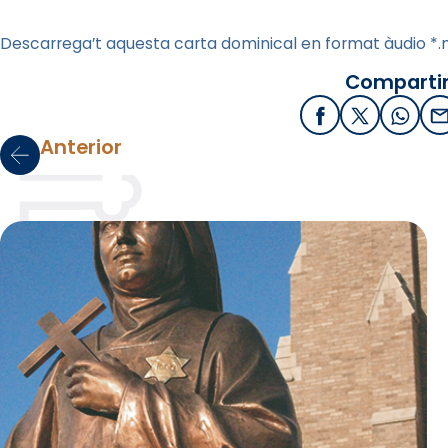
Descarrega’t aquesta carta dominical en format àudio *
Compartir
Facebook
X / Twitter
What
E
Anterior