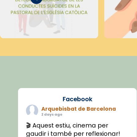
Facebook
Arquebisbat de Barcelona
2 days ago
🎬 Aquest estiu, cinema per
gaudir i també per reflexionar!