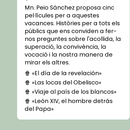
Mn. Peio Sánchez proposa cinc
pel·lícules per a aquestes
vacances. Històries per a tots els
públics que ens conviden a fer-
nos preguntes sobre l'acollida, la
superació, la convivència, la
vocació i la nostra manera de
mirar els altres.
🍿 «El día de la revelación»
🍿 «Las locas del Obelisco»
🍿 «Viaje al país de los blancos»
🍿 «León XIV, el hombre detrás
del Papa»
🍿 «Las ovejas detectives»
▶️ Descobreix les seves