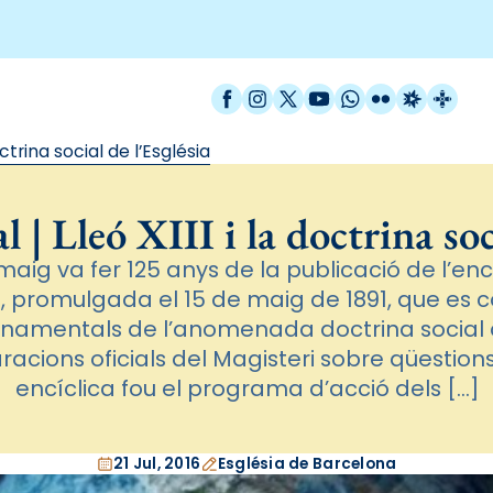
Facebook
Instagram
X / Twitter
YouTube
WhatsApp
Flickr
Radio Est
Catal
octrina social de l’Església
 | Lleó XIII i la doctrina soci
ig va fer 125 anys de la publicació de l’encíc
promulgada el 15 de maig de 1891, que es c
amentals de l’anomenada doctrina social de
racions oficials del Magisteri sobre qüestions
encíclica fou el programa d’acció dels […]
21 Jul, 2016
Església de Barcelona