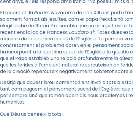
cent anys, ell els responia amb ironia: “No poseu límits a 
El record de la
Rerum Novarum
i de Lleó XIII ens porta 
solament format als jesuïtes, com el papa Pecci, sinó tamb
elegit bisbe de Roma. Em sembla que no és injust establir 
recent encíclica de Francesc
Laudato si’
. Totes dues est
manuals de la doctrina social de l’Església. La primera va in
concretament el problema obrer, en el pensament social c
ha incorporat a la doctrina social de l’Església la qüestió
que el Papa estableix una relació profunda entre la qüestió 
que les ferides a l’ambient natural repercuteixen en feri
de la creació repercuteix negativament sobretot sobre e
Desitjo que aquest breu comentari ens inviti a tots a esfo
tant com puguem el pensament social de l’Església, que n
per sempre sinó que roman obert als nous problemes i re
humanitat.
Que Déu us beneeixi a tots!