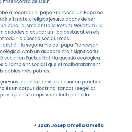
la misericòrdia de Déu”.
també a recordar el papa Francesc. Un Papa no
é ell mateix religiós jesuïta abans de ser
un paral·lelisme entre la
Rerum Novarum
i la
an cridades a ocupar un lloc destacat en els
troduir la qüestió social, i més
ristià; i la segona –la del papa Francesc-
 ecològica. Amb un aspecte molt significatiu:
social en l’actualitat i la qüestió ecològica,
des a l’ambient social i que el malbaratament
ls pobles més pobres.
rçar-nos a conèixer millor i posar en pràctica
o és un corpus doctrinal tancat i segellat
ptes que els temps van plantejant a la
+ Joan Josep Omella Omella