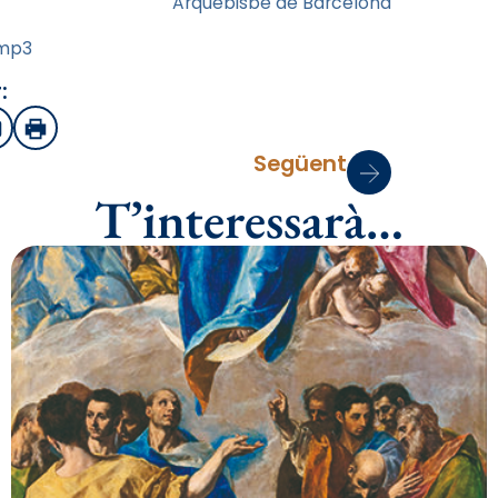
Arquebisbe de Barcelona
.mp3
:
sApp
mail
Imprimir
Següent
T’interessarà…