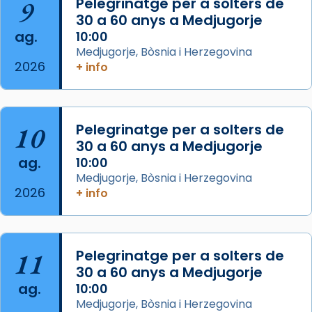
9
Pelegrinatge per a solters de
30 a 60 anys a Medjugorje
Photo
ag.
10:00
View on Facebook
·
Share
Medjugorje, Bòsnia i Herzegovina
2026
+ info
Arquebisbat de Barcelona
is at Catedral
de Barcelona.
2 weeks ago
Aquest dilluns, 27 de juliol, ha tingut lloc la
10
Pelegrinatge per a solters de
missa d’acció de gràcies en agraïment al
30 a 60 anys a Medjugorje
ag.
comitè organitzador de la visita apostòlica
10:00
Medjugorje, Bòsnia i Herzegovina
del Sant Pare Lleó XIV a Barcelona, i als
2026
+ info
col·laboradors, a la Catedral de Barcelona.
L’arquebisbe de Barcelona, el cardenal Joan
Josep Omella, ha presidit la missa i l’ha
11
Pelegrinatge per a solters de
concelebrat el bisbe auxiliar de Barcelona,
30 a 60 anys a Medjugorje
Mons. David Abadías.
ag.
10:00
📸 Dr. G. Simón
Medjugorje, Bòsnia i Herzegovina