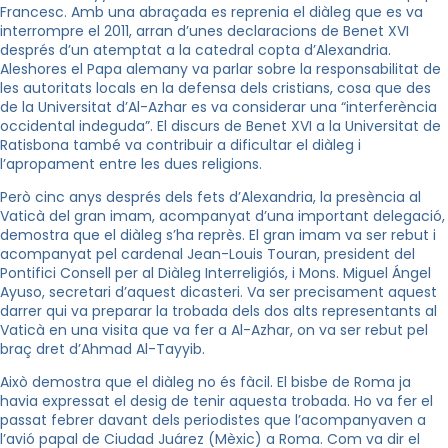
Francesc. Amb una abraçada es reprenia el diàleg que es va
interrompre el 2011, arran d’unes declaracions de Benet XVI
després d’un atemptat a la catedral copta d’Alexandria.
Aleshores el Papa alemany va parlar sobre la responsabilitat de
les autoritats locals en la defensa dels cristians, cosa que des
de la Universitat d’Al-Azhar es va considerar una “interferència
occidental indeguda”. El discurs de Benet XVI a la Universitat de
Ratisbona també va contribuir a dificultar el diàleg i
l’apropament entre les dues religions.
Però cinc anys després dels fets d’Alexandria, la presència al
Vaticà del gran imam, acompanyat d’una important delegació,
demostra que el diàleg s’ha reprès. El gran imam va ser rebut i
acompanyat pel cardenal Jean-Louis Touran, president del
Pontifici Consell per al Diàleg Interreligiós, i Mons. Miguel Ángel
Ayuso, secretari d’aquest dicasteri. Va ser precisament aquest
darrer qui va preparar la trobada dels dos alts representants al
Vaticà en una visita que va fer a Al-Azhar, on va ser rebut pel
braç dret d’Ahmad Al-Tayyib.
Això demostra que el diàleg no és fàcil. El bisbe de Roma ja
havia expressat el desig de tenir aquesta trobada. Ho va fer el
passat febrer davant dels periodistes que l’acompanyaven a
l’avió papal de Ciudad Juárez (Mèxic) a Roma. Com va dir el