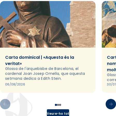
Carta dominical | «Aquesta és la
Cart
veritat»
nom
Glossa de l'arquebisbe de Barcelona, el
mol
cardenal Joan Josep Omella, que aquesta
Glos
setmana dedica a Edith Stein.
corr
06/08/2026
30/0
Veure-ho tot