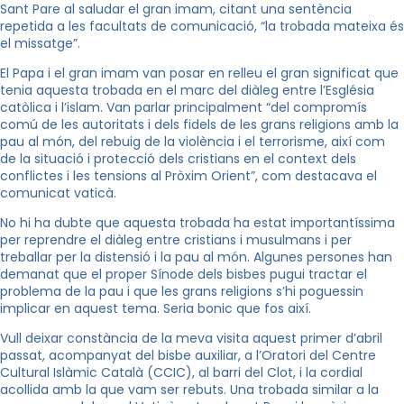
Sant Pare al saludar el gran imam, citant una sentència
repetida a les facultats de comunicació, “la trobada mateixa és
el missatge”.
El Papa i el gran imam van posar en relleu el gran significat que
tenia aquesta trobada en el marc del diàleg entre l’Església
catòlica i l’islam. Van parlar principalment “del compromís
comú de les autoritats i dels fidels de les grans religions amb la
pau al món, del rebuig de la violència i el terrorisme, així com
de la situació i protecció dels cristians en el context dels
conflictes i les tensions al Pròxim Orient”, com destacava el
comunicat vaticà.
No hi ha dubte que aquesta trobada ha estat importantíssima
per reprendre el diàleg entre cristians i musulmans i per
treballar per la distensió i la pau al món. Algunes persones han
demanat que el proper Sínode dels bisbes pugui tractar el
problema de la pau i que les grans religions s’hi poguessin
implicar en aquest tema. Seria bonic que fos així.
Vull deixar constància de la meva visita aquest primer d’abril
passat, acompanyat del bisbe auxiliar, a l’Oratori del Centre
Cultural Islàmic Català (CCIC), al barri del Clot, i la cordial
acollida amb la que vam ser rebuts. Una trobada similar a la