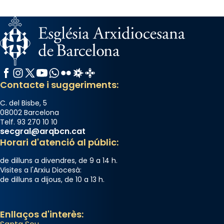
Facebook
Instagram
X / Twitter
YouTube
WhatsApp
Flickr
Radio Estel
Catalunya Cristiana
Contacte i suggeriments:
C. del Bisbe, 5
08002 Barcelona
Telf. 93 270 10 10
secgral@arqbcn.cat
Horari d'atenció al públic:
de dilluns a divendres, de 9 a 14 h.
Visites a l'Arxiu Diocesà:
de dilluns a dijous, de 10 a 13 h.
Enllaços d'interès: