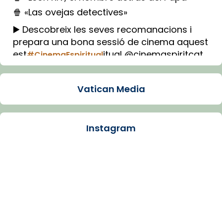
🍿 «Las ovejas detectives»
▶️ Descobreix les seves recomanacions i
prepara una bona sessió de cinema aquest
est
itual @cinemaspiritcat
#CinemaEspiritual
Imatge: Generada amb IA (OpenAI)
Video
Vatican Media
View on Facebook
·
Share
Instagram
Arquebisbat de Barcelona
1 week ago
La Carmina va patir depressió. Fa gairebé
dos mesos, a l'Estadi Lluís Companys, la
jove va fer arribar el seu testimoni al papa
Lleó XIV.
Recupera l'entrevista comp
Vatican