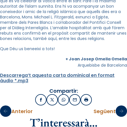
que es va celebrar al Vaticà entre el sant Pare i la màxima
autoritat de l’islam sunnita. Ens hi va acompanyar un bon
coneixedor i amic de la religió islàmica que aquells dies era a
Barcelona, Mons. Michael L. Fitzgerald, exnunci a Egipte,
membre dels Pares Blancs i col·laborador del Pontifici Consell
per al Diàleg Interreligiós. L’amable hospitalitat amb què fórem
rebuts ens confirmà en el propòsit compartit de mantenir unes
bones relacions, també aquí, entre les dues religions.
Que Déu us beneeixi a tots!
+ Joan Josep Omella Omella
Arquebisbe de Barcelona
Descarrega’t aquesta carta dominical en format
àudio *.mp3
Compartir:
Facebook
X / Twitter
WhatsApp
Email
Imprimir
Anterior
Següent
T’interessarà…