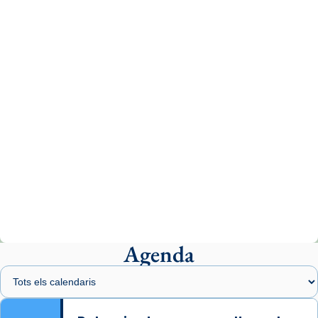
tican News 👇
News
www.vaticannews.va/es/iglesia/news/2026-
07/carmina-historia-depresion-papa-viaje-
espana-testimoni...
Photo
View on Facebook
·
Share
Arquebisbat de Barcelona
2 weeks ago
«Avui les santes Juliana i Semproniana ens
ajuden a alçar la mirada»
Mons. Sergi Gordo, bisbe de Tortosa, ha
presidit aquest 27 de juliol la missa de Les
Agenda
Santes de Mataró.
🔗
tinyurl.com/cvu5jmbk
📸 J. Merino