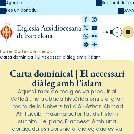
Agenda
Santoral del dia
SAVA
Fes un donatiu
Facebook
Instagram
X / Twitter
YouTube
CA
Me
Cerca
WhatsApp
Flickr
Radio Estel
Catalunya Cristi
Home
Cartes dominicals
Carta dominical | El necessari diàleg amb l’islam
Carta dominical | El necessari
diàleg amb l’islam
Aquest mes de maig es va produir al
Vaticà una trobada històrica entre el gran
imam de la Universitat d’Al-Azhar, Ahmad
Al-Tayyib, màxima autoritat de l’islam
sunnita, i el papa Francesc. Amb una
abraçada es reprenia el diàleg que es va