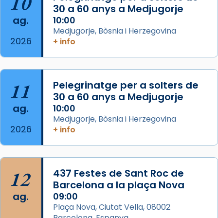
10
processó (recuperada el 1972) al voltant
30 a 60 anys a Medjugorje
del temple amb les relíquies de les santes.
ag.
10:00
Des de 1985 hi participa també un grup de
Medjugorje, Bòsnia i Herzegovina
2026
diablesses amb música i ball propis. Festa
+ info
gran a Mataró.
«Si vols saber què és calor, ves per les
Santes a Mataró»🥵.
11
Pelegrinatge per a solters de
30 a 60 anys a Medjugorje
Photo
ag.
10:00
View on Facebook
·
Share
Medjugorje, Bòsnia i Herzegovina
2026
+ info
Arquebisbat de Barcelona
2 weeks ago
Jaume, fill de Zebedeu, és juntament amb el
12
437 Festes de Sant Roc de
seu germà Joan i Pere un dels que
Barcelona a la plaça Nova
acompanyava més de prop Jesús.
ag.
09:00
Plaça Nova, Ciutat Vella, 08002
Segons el llibre dels Fets (12,2) fou el primer
Barcelona, Espanya