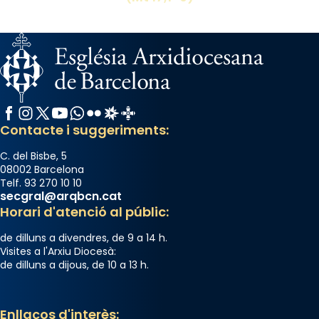
Facebook
Instagram
X / Twitter
YouTube
WhatsApp
Flickr
Radio Estel
Catalunya Cristiana
Contacte i suggeriments:
C. del Bisbe, 5
08002 Barcelona
Telf. 93 270 10 10
secgral@arqbcn.cat
Horari d'atenció al públic:
de dilluns a divendres, de 9 a 14 h.
Visites a l'Arxiu Diocesà:
de dilluns a dijous, de 10 a 13 h.
Enllaços d'interès: