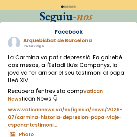
Seguiu
-nos
Facebook
Arquebisbat de Barcelona
1 week ago
La Carmina va patir depressió. Fa gairebé
dos mesos, a l'Estadi Lluís Companys, la
jove va fer arribar el seu testimoni al papa
Lleó XIV.
Recupera l'entrevista comp
Vatican
tican News 👇
News
www.vaticannews.va/es/iglesia/news/2026-
07/carmina-historia-depresion-papa-viaje-
espana-testimoni...
Photo