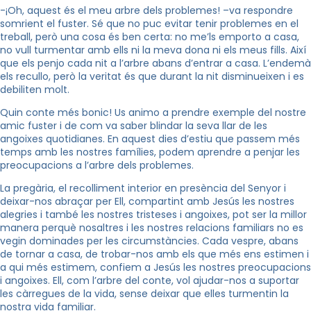
-¡Oh, aquest és el meu arbre dels problemes! –va respondre
somrient el fuster. Sé que no puc evitar tenir problemes en el
treball, però una cosa és ben certa: no me’ls emporto a casa,
no vull turmentar amb ells ni la meva dona ni els meus fills. Així
que els penjo cada nit a l’arbre abans d’entrar a casa. L’endemà
els recullo, però la veritat és que durant la nit disminueixen i es
debiliten molt.
Quin conte més bonic! Us animo a prendre exemple del nostre
amic fuster i de com va saber blindar la seva llar de les
angoixes quotidianes. En aquest dies d’estiu que passem més
temps amb les nostres famílies, podem aprendre a penjar les
preocupacions a l’arbre dels problemes.
La pregària, el recolliment interior en presència del Senyor i
deixar-nos abraçar per Ell, compartint amb Jesús les nostres
alegries i també les nostres tristeses i angoixes, pot ser la millor
manera perquè nosaltres i les nostres relacions familiars no es
vegin dominades per les circumstàncies. Cada vespre, abans
de tornar a casa, de trobar-nos amb els que més ens estimen i
a qui més estimem, confiem a Jesús les nostres preocupacions
i angoixes. Ell, com l’arbre del conte, vol ajudar-nos a suportar
les càrregues de la vida, sense deixar que elles turmentin la
nostra vida familiar.