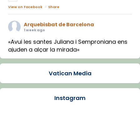
View on Facebook
·
Share
Arquebisbat de Barcelona
1 week ago
«Avui les santes Juliana i Semproniana ens
ajuden a alçar la mirada»
Mons. Sergi Gordo, bisbe de Tortosa, ha
presidit aquest 27 de juliol la missa de Les
Vatican Media
Santes de Mataró.
🔗
tinyurl.com/cvu5jmbk
📸 J. Merino
Instagram
Photo
View on Facebook
·
Share
Arquebisbat de Barcelona
is at Catedral