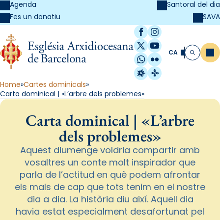
Agenda
Santoral del dia
SAVA
Fes un donatiu
Facebook
Instagram
X / Twitter
YouTube
CA
Me
Cerca
WhatsApp
Flickr
Radio Estel
Catalunya Cristi
Home
Cartes dominicals
Carta dominical | «L’arbre dels problemes»
Carta dominical | «L’arbre
dels problemes»
Aquest diumenge voldria compartir amb
vosaltres un conte molt inspirador que
parla de l’actitud en què podem afrontar
els mals de cap que tots tenim en el nostre
dia a dia. La història diu així. Aquell dia
havia estat especialment desafortunat pel