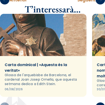
T’interessarà…
Carta dominical | «Aquesta és la
Cart
veritat»
nom
Glossa de l'arquebisbe de Barcelona, el
mol
cardenal Joan Josep Omella, que aquesta
Glos
setmana dedica a Edith Stein.
corr
06/08/2026
30/0