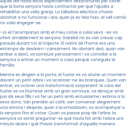
Aquell dia havia estat especialment desafortunat pel fuster
que la bona senyora havia contractat per què l’ajudés a
rehabilitar una vella granja. La talladora elèctrica s’havia
obstinat a no funcionar i ara, quan ja es feia fosc, el vell camió
no volia engegar-se.
-Jo el l’acompanyo amb el meu cotxe a casa seva –es va
oferir amablement la senyora. Gairebé no es van creuar cap
paraula durant tot el trajecte. El rostre de l’home era una
estampa de desànim i cansament. No obstant això, quan van
arribar a destí, va somriure penosament i va convidar a la
senyora a entrar un moment a casa perquè conegués la
família.
Mentre es dirigien a la porta, el fuster es va aturar un moment
davant un petit arbre i va acariciar-ne les branques. Quan van
entrar, va ocórrer una transformació sorprenent: la cara del
fuster es va il·luminar amb un gran somriure, va abraçar amb
joia als seus fills i va fer un petó amb entusiasme i estima a la
seva dona. Van prendre un cafè, van conversar alegrement
una estona i després, quan s’acomiadaven, va acompanyar a
la senyora fins el cotxe. Quan va passar prop de l’arbre, la
senyora va sentir preguntar-se què havia fet amb l’arbre uns
minuts abans i què l’havia transformat d’aquella manera.