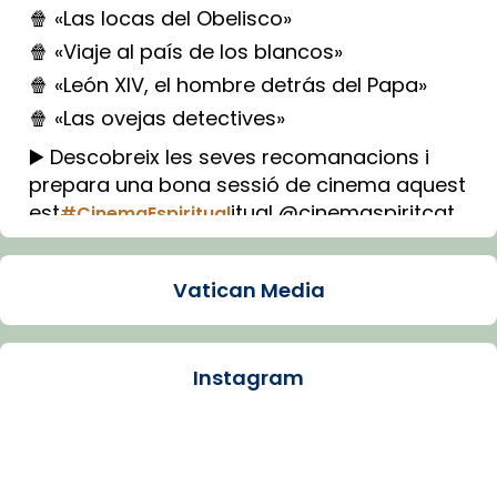
🍿 «Las locas del Obelisco»
🍿 «Viaje al país de los blancos»
🍿 «León XIV, el hombre detrás del Papa»
🍿 «Las ovejas detectives»
▶️ Descobreix les seves recomanacions i
prepara una bona sessió de cinema aquest
est
itual @cinemaspiritcat
#CinemaEspiritual
Imatge: Generada amb IA (OpenAI)
Video
Vatican Media
View on Facebook
·
Share
Instagram
Arquebisbat de Barcelona
1 week ago
La Carmina va patir depressió. Fa gairebé
dos mesos, a l'Estadi Lluís Companys, la