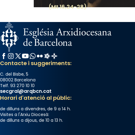
(Mt 16,24-28)
Facebook
Instagram
X / Twitter
YouTube
WhatsApp
Flickr
Radio Estel
Catalunya Cristiana
Contacte i suggeriments:
C. del Bisbe, 5
08002 Barcelona
Telf. 93 270 10 10
secgral@arqbcn.cat
Horari d'atenció al públic:
de dilluns a divendres, de 9 a 14 h.
Visites a l'Arxiu Diocesà:
de dilluns a dijous, de 10 a 13 h.