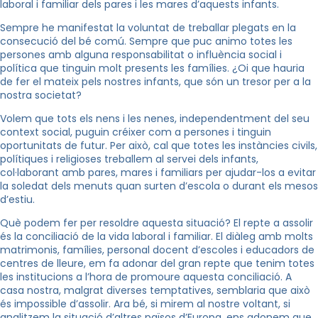
laboral i familiar dels pares i les mares d’aquests infants.
Sempre he manifestat la voluntat de treballar plegats en la
consecució del bé comú. Sempre que puc animo totes les
persones amb alguna responsabilitat o influència social i
política que tinguin molt presents les famílies. ¿Oi que hauria
de fer el mateix pels nostres infants, que són un tresor per a la
nostra societat?
Volem que tots els nens i les nenes, independentment del seu
context social, puguin créixer com a persones i tinguin
oportunitats de futur. Per això, cal que totes les instàncies civils,
polítiques i religioses treballem al servei dels infants,
col·laborant amb pares, mares i familiars per ajudar-los a evitar
la soledat dels menuts quan surten d’escola o durant els mesos
d’estiu.
Què podem fer per resoldre aquesta situació? El repte a assolir
és la conciliació de la vida laboral i familiar. El diàleg amb molts
matrimonis, famílies, personal docent d’escoles i educadors de
centres de lleure, em fa adonar del gran repte que tenim totes
les institucions a l’hora de promoure aquesta conciliació. A
casa nostra, malgrat diverses temptatives, semblaria que això
és impossible d’assolir. Ara bé, si mirem al nostre voltant, si
analitzem la situació d’altres països d’Europa, ens adonem que