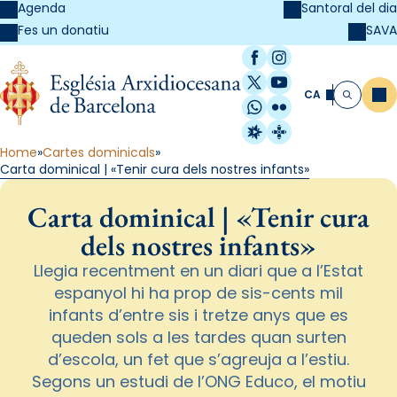
Agenda
Santoral del dia
SAVA
Fes un donatiu
Facebook
Instagram
X / Twitter
YouTube
CA
Me
Cerca
WhatsApp
Flickr
Radio Estel
Catalunya Cristi
Home
Cartes dominicals
Carta dominical | «Tenir cura dels nostres infants»
Carta dominical | «Tenir cura
dels nostres infants»
Llegia recentment en un diari que a l’Estat
espanyol hi ha prop de sis-cents mil
infants d’entre sis i tretze anys que es
queden sols a les tardes quan surten
d’escola, un fet que s’agreuja a l’estiu.
Segons un estudi de l’ONG Educo, el motiu