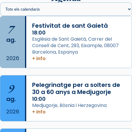
Santes de Mataró.
🔗
tinyurl.com/cvu5jmbk
📸 J. Merino
7
Festivitat de sant Gaietà
18:00
Photo
ag.
Església de Sant Gaietà, Carrer del
View on Facebook
·
Share
Consell de Cent, 293, Eixample, 08007
Barcelona, Espanya
2026
Arquebisbat de Barcelona
+ info
is at Catedral
de Barcelona.
1 week ago
Aquest dilluns, 27 de juliol, ha tingut lloc la
9
Pelegrinatge per a solters de
missa d’acció de gràcies en agraïment al
30 a 60 anys a Medjugorje
comitè organitzador de la visita apostòlica
ag.
10:00
del Sant Pare Lleó XIV a Barcelona, i als
Medjugorje, Bòsnia i Herzegovina
col·laboradors, a la Catedral de Barcelona.
2026
+ info
L’arquebisbe de Barcelona, el cardenal Joan
Josep Omella, ha presidit la missa i l’ha