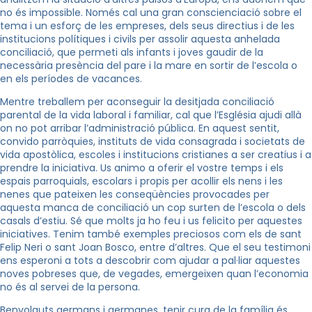
no és impossible. Només cal una gran conscienciació sobre el
tema i un esforç de les empreses, dels seus directius i de les
institucions polítiques i civils per assolir aquesta anhelada
conciliació, que permeti als infants i joves gaudir de la
necessària presència del pare i la mare en sortir de l’escola o
en els períodes de vacances.
Mentre treballem per aconseguir la desitjada conciliació
parental de la vida laboral i familiar, cal que l’Església ajudi allà
on no pot arribar l’administració pública. En aquest sentit,
convido parròquies, instituts de vida consagrada i societats de
vida apostòlica, escoles i institucions cristianes a ser creatius i a
prendre la iniciativa. Us animo a oferir el vostre temps i els
espais parroquials, escolars i propis per acollir els nens i les
nenes que pateixen les conseqüències provocades per
aquesta manca de conciliació un cop surten de l’escola o dels
casals d’estiu. Sé que molts ja ho feu i us felicito per aquestes
iniciatives. Tenim també exemples preciosos com els de sant
Felip Neri o sant Joan Bosco, entre d’altres. Que el seu testimoni
ens esperoni a tots a descobrir com ajudar a pal·liar aquestes
noves pobreses que, de vegades, emergeixen quan l’economia
no és al servei de la persona.
Benvolguts germans i germanes, tenir cura de la família és