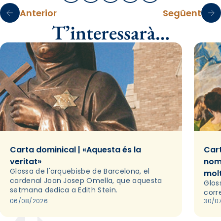
Anterior
Següent
T’interessarà…
Carta dominical | «Aquesta és la
Cart
veritat»
nom
Glossa de l'arquebisbe de Barcelona, el
mol
cardenal Joan Josep Omella, que aquesta
Glos
setmana dedica a Edith Stein.
corr
06/08/2026
30/0