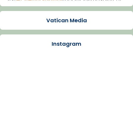
Imatge: Generada amb IA (OpenAI)
Video
Vatican Media
View on Facebook
·
Share
Instagram
Arquebisbat de Barcelona
1 week ago
La Carmina va patir depressió. Fa gairebé
dos mesos, a l'Estadi Lluís Companys, la
jove va fer arribar el seu testimoni al papa
Lleó XIV.
Recupera l'entrevista comp
Vatican
tican News 👇
News
www.vaticannews.va/es/iglesia/news/2026-
07/carmina-historia-depresion-papa-viaje-
espana-testimoni...