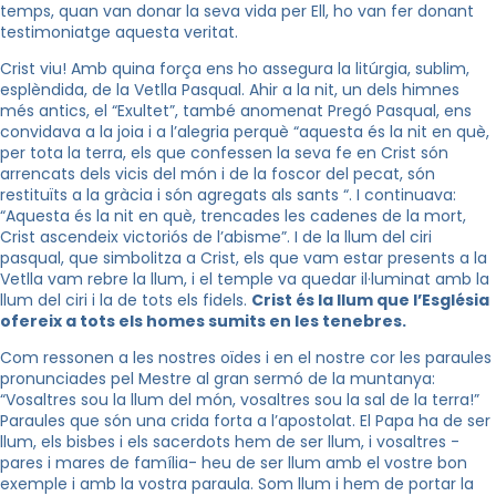
temps, quan van donar la seva vida per Ell, ho van fer donant
testimoniatge aquesta veritat.
Crist viu! Amb quina força ens ho assegura la litúrgia, sublim,
esplèndida, de la Vetlla Pasqual. Ahir a la nit, un dels himnes
més antics, el “Exultet”, també anomenat Pregó Pasqual, ens
convidava a la joia i a l’alegria perquè “aquesta és la nit en què,
per tota la terra, els que confessen la seva fe en Crist són
arrencats dels vicis del món i de la foscor del pecat, són
restituïts a la gràcia i són agregats als sants “. I continuava:
“Aquesta és la nit en què, trencades les cadenes de la mort,
Crist ascendeix victoriós de l’abisme”. I de la llum del ciri
pasqual, que simbolitza a Crist, els que vam estar presents a la
Vetlla vam rebre la llum, i el temple va quedar il·luminat amb la
llum del ciri i la de tots els fidels.
Crist és la llum que l’Església
ofereix a tots els homes sumits en les tenebres.
Com ressonen a les nostres oïdes i en el nostre cor les paraules
pronunciades pel Mestre al gran sermó de la muntanya:
“Vosaltres sou la llum del món, vosaltres sou la sal de la terra!”
Paraules que són una crida forta a l’apostolat. El Papa ha de ser
llum, els bisbes i els sacerdots hem de ser llum, i vosaltres -
pares i mares de família- heu de ser llum amb el vostre bon
exemple i amb la vostra paraula. Som llum i hem de portar la