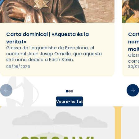
Carta dominical | «Aquesta és la
Cart
veritat»
nom
Glossa de l'arquebisbe de Barcelona, el
mol
cardenal Joan Josep Omella, que aquesta
Glos
setmana dedica a Edith Stein.
corr
06/08/2026
30/0
Veure-ho tot