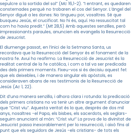
sepulcre a la sortida del sol” (
Mc
16,1-2). “I entrant, es quedaren
consternades perquè no trobaren el cos del Senyor. L’àngel del
Senyor digué a les dones: No tingueu por, vosaltres. Sé que
busqueu Jesús, el crucificat. No hi és, aquí. Ha ressuscitat tal
com ho havia predit.” (
Mt
28,5) Amb aquestes senzilles, però
impressionants paraules, anuncien els evangelis la Resurrecció
de Jesucrist.
El diumenge passat, en l’inici de la Setmana Santa, us
recordava que la Resurrecció del Senyor és el fonament de la
nostra fe. Avui ho reafirmo. La Resurrecció de Jesucrist és la
realitat central de la fe catòlica, i com a tal va ser predicada
des dels primers moments. Fixeu-vos si és decisiu aquest fet
que els deixebles, i de manera singular els apòstols, es
consideraven abans de res testimonis de la Resurrecció de
Jesús (
Ac
1, 22).
Dit d’una manera senzilla, i alhora clara i rotunda: la predicació
dels primers cristians no va tenir un altre argument d’anunciar
que “Crist viu”. Aquesta veritat és la que, després de dos mil
anys, nosaltres -el Papa, els bisbes, els sacerdots, els seglars-
seguim anunciant al món: “Crist viu!” La prova de la divinitat de
Jesucrist passa inexorablement per la resurrecció, i això fins al
punt que els seguidors de Jesús -els cristians- de tots els