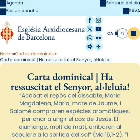
Agenda
Santoral del dia
SAVA
Fes un donatiu
Facebook
Instagram
X / Twitter
YouTube
CA
Me
Cerca
WhatsApp
Flickr
Radio Estel
Catalunya Cristi
Home
Cartes dominicals
Carta dominical | Ha ressuscitat el Senyor, al·leluia!
Carta dominical | Ha
ressuscitat el Senyor, al·leluia!
“Acabat el repòs del dissabte, Maria
Magdalena, Maria, mare de Jaume, i
Salomé compraren espècies aromàtiques,
per anar a ungir el cos de Jesús. El
diumenge, molt de matí, arribaren al
sepulcre a la sortida del sol” (Mc 16,1-2). “I