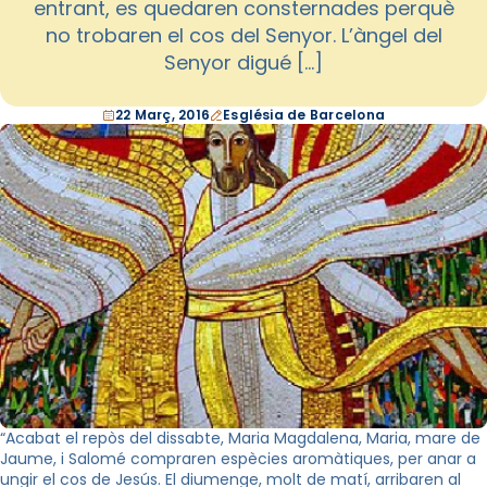
entrant, es quedaren consternades perquè
no trobaren el cos del Senyor. L’àngel del
Senyor digué […]
22 Març, 2016
Església de Barcelona
“Acabat el repòs del dissabte, Maria Magdalena, Maria, mare de
Jaume, i Salomé compraren espècies aromàtiques, per anar a
ungir el cos de Jesús. El diumenge, molt de matí, arribaren al