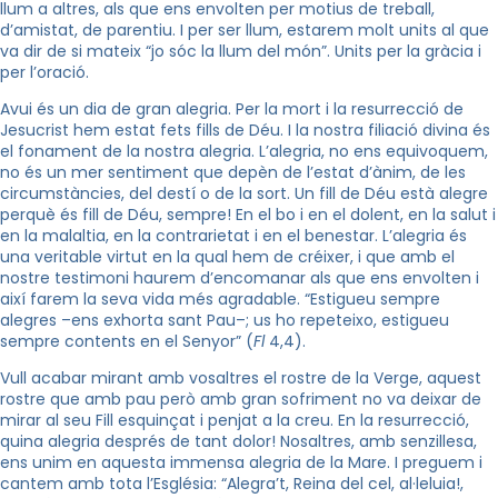
llum a altres, als que ens envolten per motius de treball,
d’amistat, de parentiu. I per ser llum, estarem molt units al que
va dir de si mateix “jo sóc la llum del món”. Units per la gràcia i
per l’oració.
Avui és un dia de gran alegria. Per la mort i la resurrecció de
Jesucrist hem estat fets fills de Déu. I la nostra filiació divina és
el fonament de la nostra alegria. L’alegria, no ens equivoquem,
no és un mer sentiment que depèn de l’estat d’ànim, de les
circumstàncies, del destí o de la sort. Un fill de Déu està alegre
perquè és fill de Déu, sempre! En el bo i en el dolent, en la salut i
en la malaltia, en la contrarietat i en el benestar. L’alegria és
una veritable virtut en la qual hem de créixer, i que amb el
nostre testimoni haurem d’encomanar als que ens envolten i
així farem la seva vida més agradable. “Estigueu sempre
alegres –ens exhorta sant Pau–; us ho repeteixo, estigueu
sempre contents en el Senyor” (
Fl
4,4).
Vull acabar mirant amb vosaltres el rostre de la Verge, aquest
rostre que amb pau però amb gran sofriment no va deixar de
mirar al seu Fill esquinçat i penjat a la creu. En la resurrecció,
quina alegria després de tant dolor! Nosaltres, amb senzillesa,
ens unim en aquesta immensa alegria de la Mare. I preguem i
cantem amb tota l’Església: “Alegra’t, Reina del cel, al·leluia!,