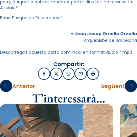
perquè Aquell a qui vas merèixer portar dins teu ha ressuscitat,
Al·leluia!”
Bona Pasqua de Resurrecció!
+ Joan Josep Omella Omella
Arquebisbe de Barcelona
Descarrega’t aquesta carta dominical en format àudio *.mp3
Compartir:
Facebook
X / Twitter
WhatsApp
Email
Imprimir
Anterior
Següent
T’interessarà…