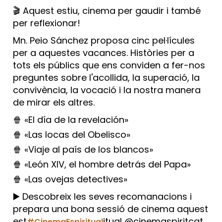
🎬 Aquest estiu, cinema per gaudir i també
per reflexionar!
Mn. Peio Sánchez proposa cinc pel·lícules
per a aquestes vacances. Històries per a
tots els públics que ens conviden a fer-nos
preguntes sobre l'acollida, la superació, la
convivència, la vocació i la nostra manera
de mirar els altres.
🍿 «El día de la revelación»
🍿 «Las locas del Obelisco»
🍿 «Viaje al país de los blancos»
🍿 «León XIV, el hombre detrás del Papa»
🍿 «Las ovejas detectives»
▶️ Descobreix les seves recomanacions i
prepara una bona sessió de cinema aquest
est
itual @cinemaspiritcat
#CinemaEspiritual