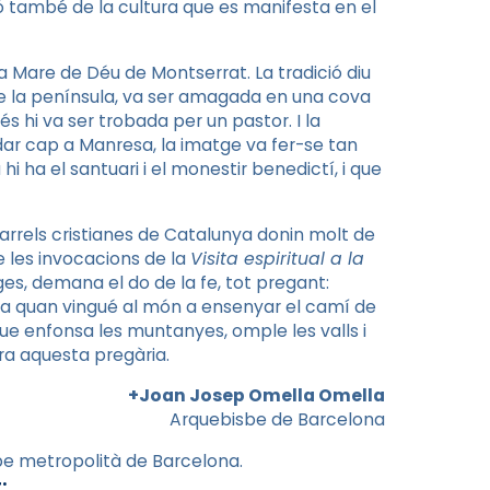
 també de la cultura que es manifesta en el
la Mare de Déu de Montserrat. La tradició diu
de la península, va ser amagada en una cova
és hi va ser trobada per un pastor. I la
adar cap a Manresa, la imatge va fer-se tan
i ha el santuari i el monestir benedictí, i que
 arrels cristianes de Catalunya donin molt de
de les invocacions de la
Visita espiritual a la
ages, demana el do de la fe, tot pregant:
esa quan vingué al món a ensenyar el camí de
que enfonsa les muntanyes, omple les valls i
tra aquesta pregària.
+Joan Josep Omella Omella
Arquebisbe de Barcelona
sbe metropolità de Barcelona.
: