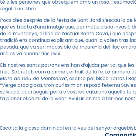
té a les persones que obsequiem amb un rosa. I estimació
regal d’un llibre.
Pocs dies després de la festa de Sant Jordi s’escau la de 
que es tracta d’una imatge que, per motiu d’una invasió 
de la muntanya, al lloc de l’actual Santa Cova, i que despr
tradició ens continua explicant que, quan la volien trasll
pesada, que va ser impossible de moure-la del lloc on ara h
allà es va quedar fins avui.
Els nostres sants patrons ens han d’ajudar per tal que les
fruit. Sobretot, com a primer, el fruit de la fe. La primera 
Mare de Déu de Montserrat
, escrita pel bisbe Torras i B
“Verge prodigiosa, tron puríssim on reposà l’eterna Savi
salvació, aconseguiu per als vostres catalans aquella fe 
fa planer el camí de la vida”. Avui us animo a fer-nos nos
Escolta la glossa dominical en la veu del senyor arquebi
Compartir