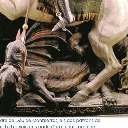
 Mare de Déu de Montserrat, els dos patrons de
r. La tradició ens parla d’un soldat romà de