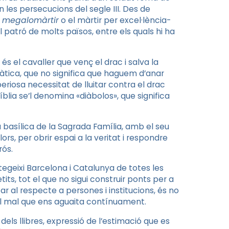
en les persecucions del segle III. Des de
l
megalomàrtir
o el màrtir per excel·lència-
 patró de molts països, entre els quals hi ha
és el cavaller que venç el drac i salva la
àtica, que no significa que haguem d’anar
eriosa necessitat de lluitar contra el drac
Bíblia se’l denomina «diàbolos», que significa
 basílica de la Sagrada Família, amb el seu
rs, per obrir espai a la veritat i respondre
rós.
egeixi Barcelona i Catalunya de totes les
etits, tot el que no sigui construir ponts per a
tar al respecte a persones i institucions, és no
del mal que ens aguaita contínuament.
dels llibres, expressió de l’estimació que es