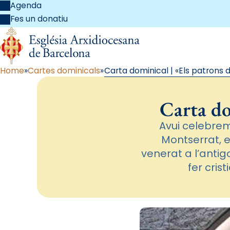
Agenda
Fes un donatiu
Home
Cartes dominicals
Carta dominical | «Els patrons 
Carta do
Avui celebrem
Montserrat, e
venerat a l’antig
fer cris