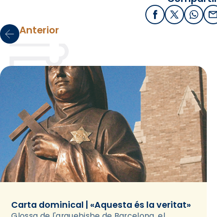
Facebook
X / Twitter
What
E
Anterior
Carta dominical | «Aquesta és la veritat»
Glossa de l'arquebisbe de Barcelona, el