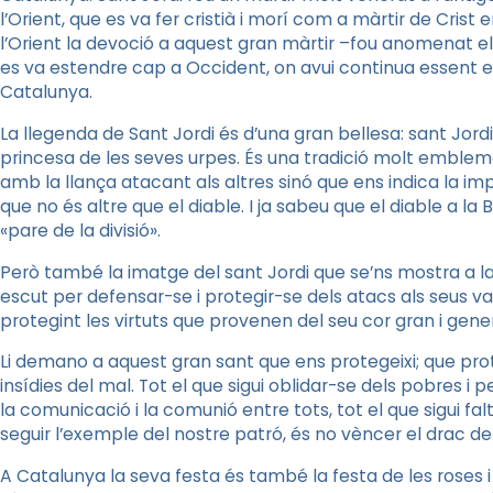
l’Orient, que es va fer cristià i morí com a màrtir de Crist 
l’Orient la devoció a aquest gran màrtir –fou anomenat e
es va estendre cap a Occident, on avui continua essent el
Catalunya.
La llegenda de Sant Jordi és d’una gran bellesa: sant Jordi 
princesa de les seves urpes. És una tradició molt emblem
amb la llança atacant als altres sinó que ens indica la imp
que no és altre que el diable. I ja sabeu que el diable a la 
«pare de la divisió».
Però també la imatge del sant Jordi que se’ns mostra a la
escut per defensar-se i protegir-se dels atacs als seus valo
protegint les virtuts que provenen del seu cor gran i gene
Li demano a aquest gran sant que ens protegeixi; que prot
insídies del mal. Tot el que sigui oblidar-se dels pobres i p
la comunicació i la comunió entre tots, tot el que sigui fal
seguir l’exemple del nostre patró, és no vèncer el drac 
A Catalunya la seva festa és també la festa de les roses i 