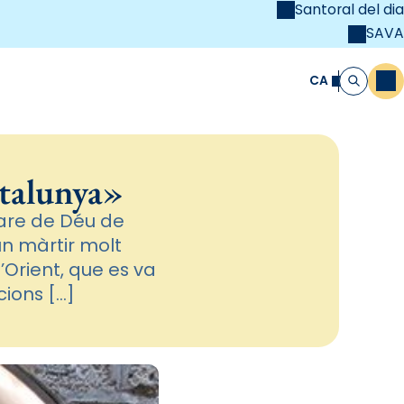
Santoral del dia
SAVA
el
unya Cristiana
CA
M
Cerca
atalunya»
Mare de Déu de
un màrtir molt
’Orient, que es va
cions […]