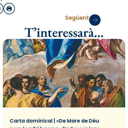
sApp
mail
Imprimir
Següent
T’interessarà…
Carta dominical | «De Mare de Déu