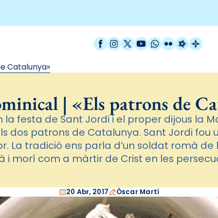
Facebook
Instagram
X / Twitter
YouTube
WhatsApp
Flickr
Radio Est
Catal
de Catalunya»
minical | «Els patrons de C
 la festa de Sant Jordi i el proper dijous la 
ls dos patrons de Catalunya. Sant Jordi fou 
or. La tradició ens parla d’un soldat romà de l
tià i morí com a màrtir de Crist en les persecu
20 Abr, 2017
Òscar Martí