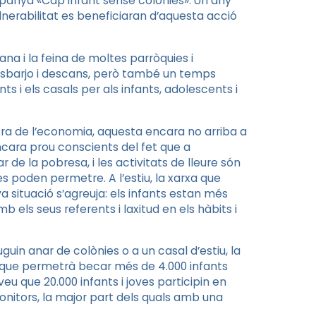
mpanya «Cap infant sense colònies». Un any
ulnerabilitat es beneficiaran d’aquesta acció
a i la feina de moltes parròquies i
d’esbarjo i descans, però també un temps
s i els casals per als infants, adolescents i
ra de l’economia, aquesta encara no arriba a
ncara prou conscients del fet que a
 de la pobresa, i les activitats de lleure són
 poden permetre. A l’estiu, la xarxa que
va situació s’agreuja: els infants estan més
 els seus referents i laxitud en els hàbits i
uin anar de colònies o a un casal d’estiu, la
que permetrà becar més de 4.000 infants
veu que 20.000 infants i joves participin en
onitors, la major part dels quals amb una