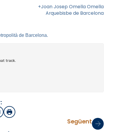
+Joan Josep Omella Omella
Arquebisbe de Barcelona
tropolità de Barcelona.
:
sApp
mail
Imprimir
Següent