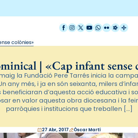
Facebook
Instagram
X / Twitter
YouTube
WhatsApp
Flickr
Radio Est
Catal
ense colònies»
minical | «Cap infant sense 
aig la Fundació Pere Tarrés inicia la camp
Un any més, i ja en són seixanta, milers d’infa
es beneficiaran d’aquesta acció educativa i s
sar en valor aquesta obra diocesana i la fe
parròquies i institucions que treballen […]
27 Abr, 2017
Òscar Martí