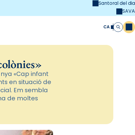
Santoral del dia
SAVA
el
unya Cristiana
CA
M
Cerca
colònies»
anya «Cap infant
nts en situació de
ocial. Em sembla
ina de moltes