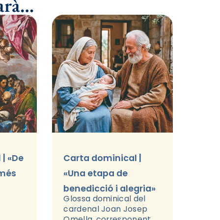
sarà…
 | «De
Carta dominical |
omés
«Una etapa de
benedicció i alegria»
Glossa dominical del
cardenal Joan Josep
Omella, corresponent al