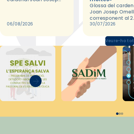
Glossa del carden
Omella, que aquesta
Joan Josep Omell
setmana dedica a Edith
corresponent al 2
Stein.
06/08/2026
d'agost de 2026.
30/07/2026
Veure-ho to