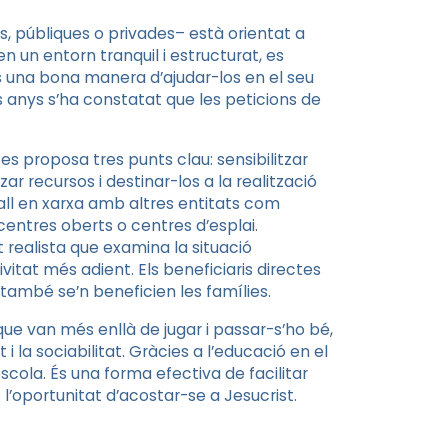
ons, públiques o privades– està orientat a
 en un entorn tranquil i estructurat, es
És una bona manera d’ajudar-los en el seu
 anys s’ha constatat que les peticions de
s proposa tres punts clau: sensibilitzar
ar recursos i destinar-los a la realització
all en xarxa amb altres entitats com
 centres oberts o centres d’esplai.
 realista que examina la situació
ivitat més adient. Els beneficiaris directes
també se’n beneficien les famílies.
que van més enllà de jugar i passar-s’ho bé,
i la sociabilitat. Gràcies a l’educació en el
scola. És una forma efectiva de facilitar
 l’oportunitat d’acostar-se a Jesucrist.