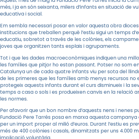
Aquest mes de maig la Fundació Pere Tarrés inicia la ca
més, i ja en són seixanta, milers d’infants en situació de v
educativa i social.
Em sembla necessari posar en valor aquesta obra diocesan
institucions que treballen perquè l’estiu sigui un temps 
educatiu, sobretot a través de les colònies, els campament
joves que organitzen tants esplais i agrupaments.
Tot i que les dades macroeconòmiques indiquen una millo
les famílies que pitjor ho estan passant. Potser no som e
Catalunya un de cada quatre infants viu per sota del llindar
de les primeres que les famílies amb menys recursos no es
protegeix aquests infants durant el curs disminueix i la se
temps a casa o sols i es produeixen canvis en la relació amb
les normes.
Per afavorir que un bon nombre d’aquests nens i nenes pug
Fundació Pere Tarrés posa en marxa aquesta campanya 
per un import proper al milió d’euros. Durant l’estiu es pre
més de 400 colònies i casals, dinamitzats per uns 4.000 m
implicació voluntària.