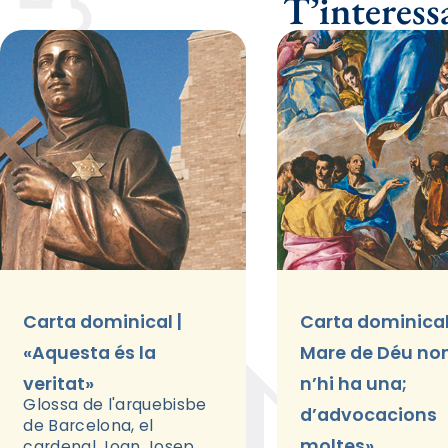
T’interes
Carta dominical |
Carta dominical
«Aquesta és la
Mare de Déu n
veritat»
n’hi ha una;
Glossa de l'arquebisbe
d’advocacions
de Barcelona, el
moltes»
cardenal Joan Josep