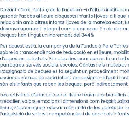
Davant d’això, l’esforç de la Fundació –i d’altres instituci
garantir l’accés al lleure d’aquests infants i joves, a fi que,
relacionin amb altres infants i joves de la mateixa edat. 
desenvolupament integral com a persones. En els darrers
beques han tingut un increment del 344%.
Per aquest estiu, la campanya de la Fundació Pere Tarrés e
sobre la transcendència de l’educació en el lleure, mobilitz
d’aquestes activitats. Em plau destacar que es fa un treb
parròquies, serveis socials, escoles, Càritas i els mateixos
L’assignació de beques es fa seguint un procediment molt
socioeconòmica de cada infant per assignar-li l’ajut i l’act
són els infants que reben les beques, però indirectament 
Les activitats d’educació en el lleure tenen uns beneficis 
treballen valors, emocions i dimensions com l’espiritualitat 
lleure, s’aconsegueix educar més enllà de les parets de l’e
l’adquisició de valors i competències i de donar als infants