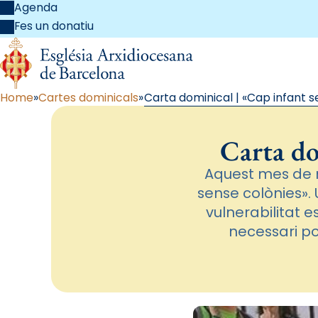
Agenda
Fes un donatiu
Home
Cartes dominicals
Carta dominical | «Cap infant s
Carta do
Aquest mes de m
sense colònies». 
vulnerabilitat 
necessari po