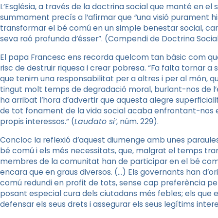
L’Església, a través de la doctrina social que manté en el 
summament precís a l’afirmar que
“
una visió purament hi
transformar el bé comú en un simple benestar social, caren
seva raó profunda d’ésser”. (Compendi de Doctrina Social d
El papa Francesc ens recorda quelcom tan bàsic com que 
risc de destruir riquesa i crear pobresa. “Fa falta tornar a
que tenim una responsabilitat per a altres i per al món, q
tingut molt temps de degradació moral, burlant-nos de l’èti
ha arribat l’hora d’advertir que aquesta alegre superficial
de tot fonament de la vida social acaba enfrontant-nos e
propis interessos.” (
Laudato si’
, núm. 229).
Concloc la reflexió d’aquest diumenge amb unes paraules de
bé comú i els més necessitats, que, malgrat el temps tran
membres de la comunitat han de participar en el bé comú
encara que en graus diversos. (…) Els governants han d’ori
comú redundi en profit de tots, sense cap preferència pe
posant especial cura dels ciutadans més febles; els que es
defensar els seus drets i assegurar els seus legítims inter