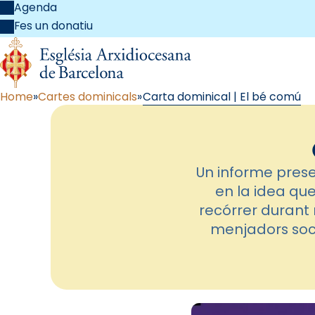
Agenda
Fes un donatiu
Home
Cartes dominicals
Carta dominical | El bé comú
Un informe prese
en la idea qu
recórrer durant 
menjadors soci