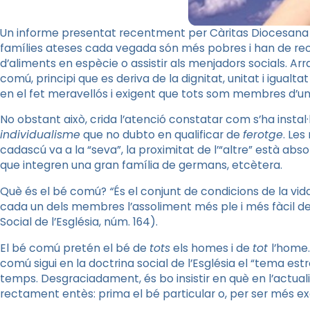
Un informe presentat recentment per Càritas Diocesana de
famílies ateses cada vegada són més pobres i han de rec
d’aliments en espècie o assistir als menjadors socials. Arra
comú, principi que es deriva de la dignitat, unitat i igualta
en el fet meravellós i exigent que tots som membres d’un
No obstant això, crida l’atenció constatar com s’ha instal·l
individualisme
que no dubto en qualificar de
ferotge
. Les
cadascú va a la “seva”, la proximitat de l’“altre” està 
que integren una gran família de germans, etcètera.
Què és el bé comú?
“
És el conjunt de condicions de la vida
cada un dels membres l’assoliment més ple i més fàcil d
Social de l’Església, núm. 164).
El bé comú pretén el bé de
tots
els homes i de
tot
l’home.
comú sigui en la doctrina social de l’Església el “tema estr
temps. Desgraciadament, és bo insistir en què en l’actuali
rectament entès: prima el bé particular o, per ser més ex