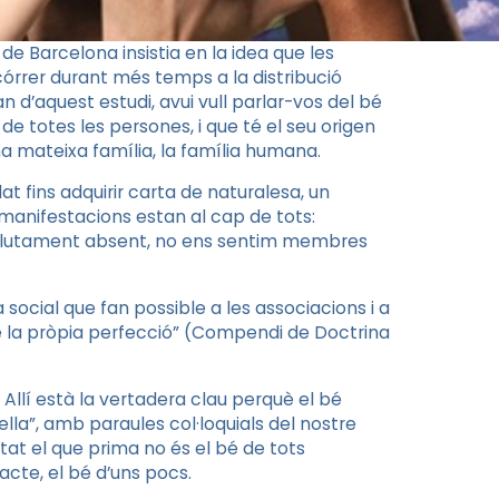
 Barcelona insistia en la idea que les
órrer durant més temps a la distribució
n d’aquest estudi, avui vull parlar-vos del bé
t de totes les persones, i que té el seu origen
a mateixa família, la família humana.
at fins adquirir carta de naturalesa, un
 manifestacions estan al cap de tots:
absolutament absent, no ens sentim membres
 social que fan possible a les associacions i a
e la pròpia perfecció” (Compendi de Doctrina
 Allí està la vertadera clau perquè el bé
ella”, amb paraules col·loquials del nostre
tat el que prima no és el bé de tots
acte, el bé d’uns pocs.