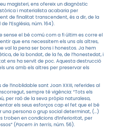
seu magisteri, ens ofereix un diagnòstic
stòrica i materialista acabaria per
t de finalitat transcendent, és a dir, de la
e l’Església, núm. 164).
sense el bé comú com a fi últim es corre el
 sentir que ens necessitem els uns als altres,
ue val la pena ser bons i honestos. Ja hem
ca, de la bondat, de la fe, de l’honestedat, i
itat ens ha servit de poc. Aquesta destrucció
ls uns amb els altres per preservar els
 l’inoblidable sant Joan XXIII, referides al
scorregut, sempre té vigència: “Tots els
, per raó de la seva pròpia naturalesa,
entar els seus esforços cap el fet que el bé
r una persona o grup social determinat, (…)
 troben en condicions d’inferioritat, per
essos” (
Pacem in terris
, núm. 56).