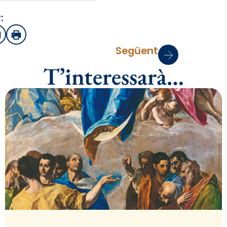
:
sApp
mail
Imprimir
Següent
T’interessarà…