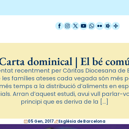
Facebook
Instagram
X / Twitter
YouTube
WhatsApp
Flickr
Radio Est
Catal
Carta dominical | El bé com
ntat recentment per Càritas Diocesana de B
e les famílies ateses cada vegada són més p
més temps a la distribució d’aliments en espèc
als. Arran d’aquest estudi, avui vull parlar-v
principi que es deriva de la […]
05 Gen, 2017
Església de Barcelona