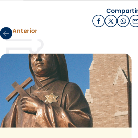
Compartir
Facebook
X / Twitter
What
E
Anterior