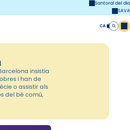
Santoral del dia
SAVA
el
unya Cristiana
CA
M
Cerca
ú
arcelona insistia
obres i han de
ie o assistir als
os del bé comú,