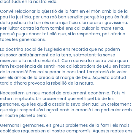
d’actituds en la nostra vida.
Convé relacionar la qüestió de la fam en el món amb la de la
pau i la justícia, per una raó ben senzilla: perquè la pau és fruit
de la justícia i la fam és una injustícia clamorosa i gravíssima.
Per lluitar contra la fam també ens cal cuidar la
mare
terra,
perquè pugui donar tot allò que, si la respectem, pot oferir a
totes les generacions.
La doctrina social de l’Església ens recorda que no podem
disposar arbitràriament de la terra, sotmetent-la sense
reserves a la nostra voluntat. Com canvia la nostra vida quan
fem l’experiència de sentir-nos col·laboradors de Déu en l’obra
de la creació! Ens cal superar la constant temptació de voler
ser els amos de la creació al marge de Déu. Aquesta actitud
tard o d’hora provoca la rebel·lió de la natura.
Necessitem un nou model de creixement econòmic. Tots hi
estem implicats. Un creixement que vetlli pel bé de les
persones, que les ajudi a assolir la seva plenitud; un creixement
que sigui respectuós i agraït amb la creació i en particular amb
el nostre planeta terra.
Germans i germanes, els greus problemes de la fam i els mals
ecològics requereixen el nostre compromís. Aquests reptes ens