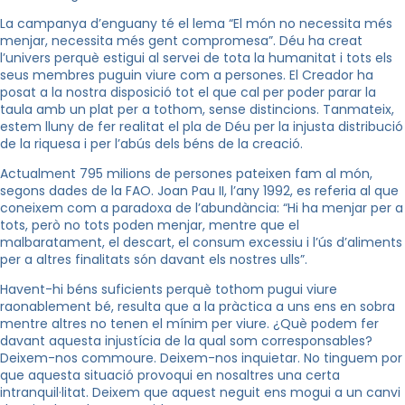
La campanya d’enguany té el lema “El món no necessita més
menjar, necessita més gent compromesa”. Déu ha creat
l’univers perquè estigui al servei de tota la humanitat i tots els
seus membres puguin viure com a persones. El Creador ha
posat a la nostra disposició tot el que cal per poder parar la
taula amb un plat per a tothom, sense distincions. Tanmateix,
estem lluny de fer realitat el pla de Déu per la injusta distribució
de la riquesa i per l’abús dels béns de la creació.
Actualment 795 milions de persones pateixen fam al món,
segons dades de la FAO. Joan Pau II, l’any 1992, es referia al que
coneixem com a paradoxa de l’abundància: “Hi ha menjar per a
tots, però no tots poden menjar, mentre que el
malbaratament, el descart, el consum excessiu i l’ús d’aliments
per a altres finalitats són davant els nostres ulls”.
Havent-hi béns suficients perquè tothom pugui viure
raonablement bé, resulta que a la pràctica a uns ens en sobra
mentre altres no tenen el mínim per viure. ¿Què podem fer
davant aquesta injustícia de la qual som corresponsables?
Deixem-nos commoure. Deixem-nos inquietar. No tinguem por
que aquesta situació provoqui en nosaltres una certa
intranquil·litat. Deixem que aquest neguit ens mogui a un canvi