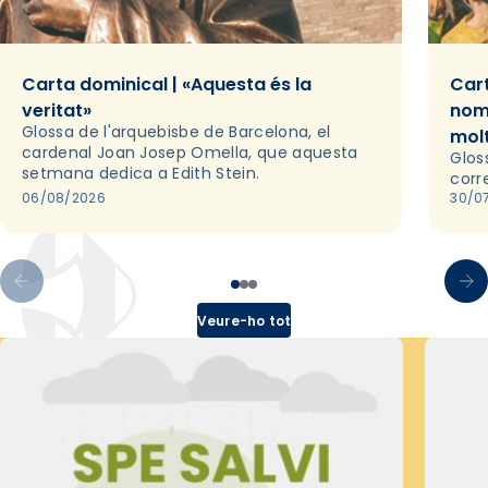
Carta dominical | «Aquesta és la
Cart
veritat»
nom
Glossa de l'arquebisbe de Barcelona, el
mol
cardenal Joan Josep Omella, que aquesta
Glos
setmana dedica a Edith Stein.
corr
06/08/2026
30/0
Veure-ho tot