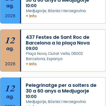
30 a 60 anys a Medjugorje
Photo
ag.
10:00
View on Facebook
·
Share
Medjugorje, Bòsnia i Herzegovina
2026
+ info
Arquebisbat de Barcelona
2 weeks ago
Jaume, fill de Zebedeu, és juntament amb el
12
437 Festes de Sant Roc de
seu germà Joan i Pere un dels que
Barcelona a la plaça Nova
acompanyava més de prop Jesús.
ag.
09:00
Plaça Nova, Ciutat Vella, 08002
Segons el llibre dels Fets (12,2) fou el primer
Barcelona, Espanya
apòstol màrtir, decapitat a Jerusalem per
2026
+ info
Herodes Agripa (vers l'any 44).
Patró de Galícia, després de les invasions
musulmanes fou venerat com a patró dels
12
Pelegrinatge per a solters de
Regnes castellans i més tard de tota
30 a 60 anys a Medjugorje
Espanya.
ag.
10:00
El seu sepulcre a Compostela fou un gran
Medjugorje, Bòsnia i Herzegovina