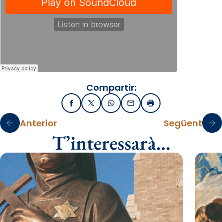
Compartir:
Facebook
X / Twitter
WhatsApp
Email
Imprimir
Anterior
Següent
T’interessarà…