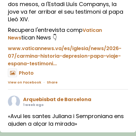
dos mesos, a l'Estadi Lluís Companys, la
jove va fer arribar el seu testimoni al papa
Lleó XIV.
Recupera l'entrevista comp
Vatican
tican News 👇
News
www.vaticannews.va/es/iglesia/news/2026-
07/carmina-historia-depresion-papa-viaje-
espana-testimoni...
Photo
View on Facebook
·
Share
Arquebisbat de Barcelona
1 week ago
«Avui les santes Juliana i Semproniana ens
ajuden a alçar la mirada»
Mons. Sergi Gordo, bisbe de Tortosa, ha