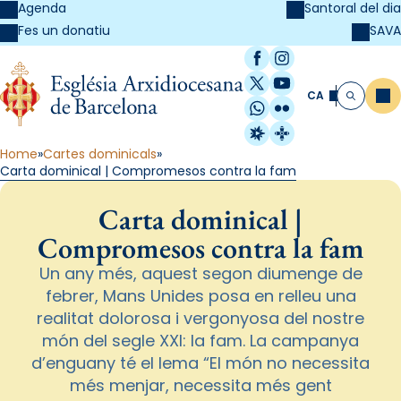
Agenda
Santoral del dia
SAVA
Fes un donatiu
Facebook
Instagram
X / Twitter
YouTube
CA
Me
Cerca
WhatsApp
Flickr
Radio Estel
Catalunya Cristi
Home
Cartes dominicals
Carta dominical | Compromesos contra la fam
Carta dominical |
Compromesos contra la fam
Un any més, aquest segon diumenge de
febrer, Mans Unides posa en relleu una
realitat dolorosa i vergonyosa del nostre
món del segle XXI: la fam. La campanya
d’enguany té el lema “El món no necessita
més menjar, necessita més gent