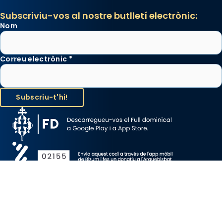
Subscriviu-vos al nostre butlletí electrònic:
Nom
Correu electrònic
*
Avís Legal
Protecció de Dades
Política de Cookies
Canal de denúncia
Copyright 2026 ©ARQUEBISBAT DE BARCELONA, tots els drets
reservats.