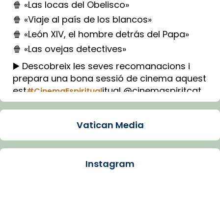
🍿 «Las locas del Obelisco»
🍿 «Viaje al país de los blancos»
🍿 «León XIV, el hombre detrás del Papa»
🍿 «Las ovejas detectives»
▶️ Descobreix les seves recomanacions i
prepara una bona sessió de cinema aquest
est
itual @cinemaspiritcat
#CinemaEspiritual
Imatge: Generada amb IA (OpenAI)
Video
Vatican Media
View on Facebook
·
Share
Instagram
Arquebisbat de Barcelona
1 week ago
La Carmina va patir depressió. Fa gairebé
dos mesos, a l'Estadi Lluís Companys, la
jove va fer arribar el seu testimoni al papa