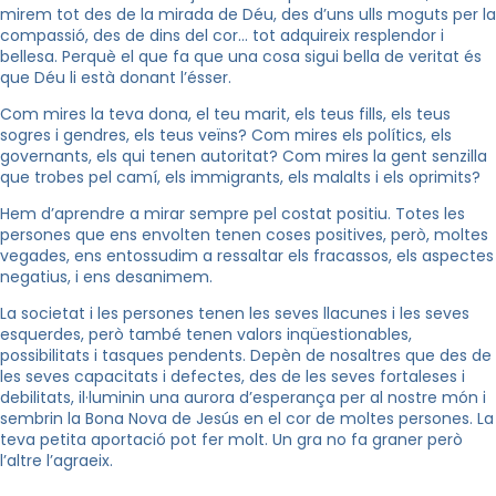
mirem tot des de la mirada de Déu, des d’uns ulls moguts per la
compassió, des de dins del cor… tot adquireix resplendor i
bellesa. Perquè el que fa que una cosa sigui bella de veritat és
que Déu li està donant l’ésser.
Com mires la teva dona, el teu marit, els teus fills, els teus
sogres i gendres, els teus veïns? Com mires els polítics, els
governants, els qui tenen autoritat? Com mires la gent senzilla
que trobes pel camí, els immigrants, els malalts i els oprimits?
Hem d’aprendre a mirar sempre pel costat positiu. Totes les
persones que ens envolten tenen coses positives, però, moltes
vegades, ens entossudim a ressaltar els fracassos, els aspectes
negatius, i ens desanimem.
La societat i les persones tenen les seves llacunes i les seves
esquerdes, però també tenen valors inqüestionables,
possibilitats i tasques pendents. Depèn de nosaltres que des de
les seves capacitats i defectes, des de les seves fortaleses i
debilitats, il·luminin una aurora d’esperança per al nostre món i
sembrin la Bona Nova de Jesús en el cor de moltes persones. La
teva petita aportació pot fer molt. Un gra no fa graner però
l’altre l’agraeix.