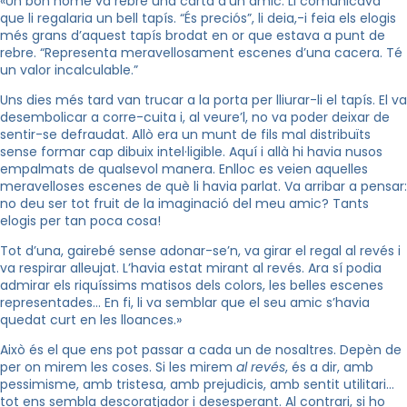
«Un bon home va rebre una carta d’un amic. Li comunicava
que li regalaria un bell tapís. “És preciós”, li deia,-i feia els elogis
més grans d’aquest tapís brodat en or que estava a punt de
rebre. “Representa meravellosament escenes d’una cacera. Té
un valor incalculable.”
Uns dies més tard van trucar a la porta per lliurar-li el tapís. El va
desembolicar a corre-cuita i, al veure’l, no va poder deixar de
sentir-se defraudat. Allò era un munt de fils mal distribuïts
sense formar cap dibuix intel·ligible. Aquí i allà hi havia nusos
empalmats de qualsevol manera. Enlloc es veien aquelles
meravelloses escenes de què li havia parlat. Va arribar a pensar:
no deu ser tot fruit de la imaginació del meu amic? Tants
elogis per tan poca cosa!
Tot d’una, gairebé sense adonar-se’n, va girar el regal al revés i
va respirar alleujat. L’havia estat mirant al revés. Ara sí podia
admirar els riquíssims matisos dels colors, les belles escenes
representades… En fi, li va semblar que el seu amic s’havia
quedat curt en les lloances.»
Això és el que ens pot passar a cada un de nosaltres. Depèn de
per on mirem les coses. Si les mirem
al revés
, és a dir, amb
pessimisme, amb tristesa, amb prejudicis, amb sentit utilitari…
tot ens sembla descoratjador i desesperant. Al contrari, si ho