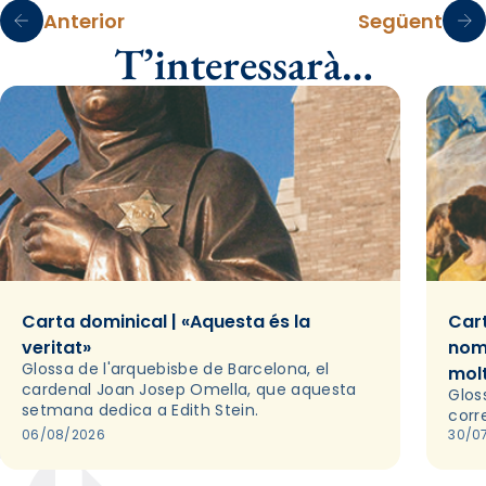
Anterior
Següent
T’interessarà…
Carta dominical | «Aquesta és la
Cart
veritat»
nom
Glossa de l'arquebisbe de Barcelona, el
mol
cardenal Joan Josep Omella, que aquesta
Glos
setmana dedica a Edith Stein.
corr
06/08/2026
30/0