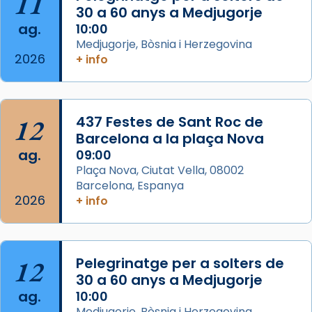
11
30 a 60 anys a Medjugorje
Mons. David Abadías.
ag.
10:00
📸 Dr. G. Simón
Medjugorje, Bòsnia i Herzegovina
2026
+ info
Photo
View on Facebook
·
Share
12
437 Festes de Sant Roc de
Arquebisbat de Barcelona
2 weeks ago
Barcelona a la plaça Nova
ag.
09:00
Memòria de les santes Juliana i
Plaça Nova, Ciutat Vella, 08002
Semproniana, verges i màrtirs.
Barcelona, Espanya
2026
Acompanyant la història de sant Cugat, a
+ info
partir de l’Edat Mitjana sorgeix la tradició
que les santes Juliana (“relatiu a Júlia”) i
Semproniana (“relatiu a Semprònia =
12
Pelegrinatge per a solters de
eterna”) són deixebles seves. I l’any 1667, el
30 a 60 anys a Medjugorje
frare Joan Gaspar Roig, afirma en una obra
ag.
10:00
que les santes són filles de l’antiga Iluro.
Medjugorje, Bòsnia i Herzegovina