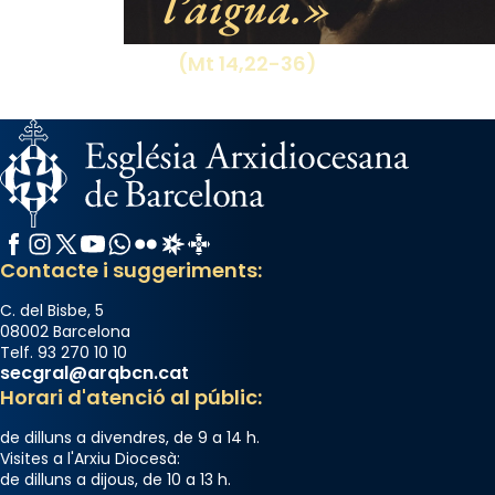
l’aigua.
(Mt 14,22-36)
Facebook
Instagram
X / Twitter
YouTube
WhatsApp
Flickr
Radio Estel
Catalunya Cristiana
Contacte i suggeriments:
C. del Bisbe, 5
08002 Barcelona
Telf. 93 270 10 10
secgral@arqbcn.cat
Horari d'atenció al públic:
de dilluns a divendres, de 9 a 14 h.
Visites a l'Arxiu Diocesà:
de dilluns a dijous, de 10 a 13 h.