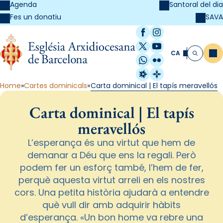
Agenda
Santoral del dia
SAVA
Fes un donatiu
Facebook
Instagram
X / Twitter
YouTube
CA
Me
Cerca
WhatsApp
Flickr
Radio Estel
Catalunya Cristi
Home
Cartes dominicals
Carta dominical | El tapís meravellós
Carta dominical | El tapís
meravellós
L’esperança és una virtut que hem de
demanar a Déu que ens la regali. Però
podem fer un esforç també, l’hem de fer,
perquè aquesta virtut arreli en els nostres
cors. Una petita història ajudarà a entendre
què vull dir amb adquirir hàbits
d’esperança. «Un bon home va rebre una