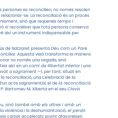
ues persones es reconcilien, no només resolen
relacionar-se. La reconciliació és un procés
àniament, sinó que requereix
temps i
 però sí reconèixer que tota persona conserva
vé així un instrument indispensable per
Jesús de Natzaret presenta
Déu com un Pare
econciliar. Aquesta visió transforma la manera
donar no només una vegada, sinó
eix així en un
camí de llibertat interior
i una
levat a
sagrament
—i, per tant, situat en
 la reconciliació, una celebració de la
ó d’un acte sagramental, el de
la reconciliació
 P. Bartomeu M. Xiberta en el seu
Clavis
éu, sinó també amb els altres i amb un
 la violència i la deshumanització,
el perdó
 i els canvis accelerats sovint afavoreixen