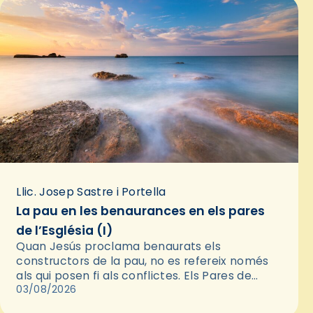
Llic. Josep Sastre i Portella
La pau en les benaurances en els pares
de l’Església (I)
Quan Jesús proclama benaurats els
constructors de la pau, no es refereix només
als qui posen fi als conflictes. Els Pares de
l'Església ens recorden que la pau autèntica
03/08/2026
neix primer en…