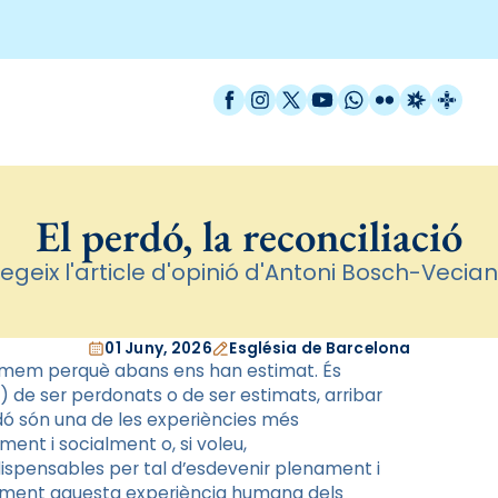
Facebook
Instagram
X / Twitter
YouTube
WhatsApp
Flickr
Radio Est
Catal
El perdó, la reconciliació
legeix l'article d'opinió d'Antoni Bosch-Vecia
01 Juny, 2026
Església de Barcelona
imem perquè abans ens han estimat. És
ior) de ser perdonats o de ser estimats, arribar
rdó són una de les experiències més
ent i socialment o, si voleu,
ispensables per tal d’esdevenir plenament i
ïtament aquesta experiència humana dels