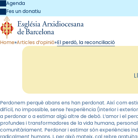
Agenda
Fes un donatiu
Home
Articles d’opinió
El perdó, la reconciliació
L
Perdonem perquè abans ens han perdonat. Així com est
difícil, no impossible, sense l’experiència (interior i exter
a perdonar o a estimar algú altre de debò. L’amor i el pe
profundes i transformadores de la vida humana, personalm
comunitàriament. Perdonar i estimar són experiències ind
radicalment humans. I, per això mateix, cal rebre gratu