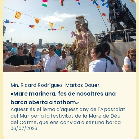
Mn. Ricard Rodríguez-Martos Dauer
«Mare marinera, fes de nosaltres una
barca oberta a tothom»
Aquest és el lema d'aquest any de l'Apostolat
del Mar per a la festivitat de la Mare de Déu
del Carme, que ens convida a ser una barca
oberta i acollidora. Demanar…
06/07/2026