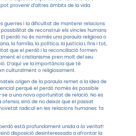
e pot provenir d’altres àmbits de la vida
s guerres i la dificultat de mantenir relacions
a possibilitat de reconstruir els vincles humans
. El perdó no és només una paraula religiosa o
la família, la política, la justícia i, fins i tot,
tat que el perdó i la reconciliació formen
sament el cristianisme pren molt del seu
ció. D’aquí ve la importància que té
en culturalment o religiosament.
 mateix origen de la paraula remet a la idea de
encial perquè el perdó només és possible
-se a una nova oportunitat de relació. No es
a ofensa, sinó de no deixar que el passat
 novetat radical en les relacions humanes: fa
del perdó està profundament unida a
la veritat
!
 sinó disposició desinteressada a afrontar la