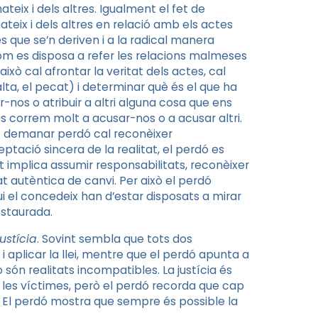
teix i dels altres. Igualment el fet de
teix i dels altres en relació amb els actes
que se’n deriven i a la radical manera
 hom es disposa a refer les relacions malmeses
ixò cal afrontar la veritat dels actes, cal
lta, el pecat) i determinar què és el que ha
uir-nos o atribuir a altri alguna cosa que ens
es correm molt a acusar-nos o a acusar altri.
r o demanar perdó cal reconèixer
tació sincera de la realitat, el perdó es
t implica assumir responsabilitats, reconèixer
t autèntica de canvi. Per això el perdó
ui el concedeix han d’estar disposats a mirar
restaurada.
justícia
. Sovint sembla que tots dos
i aplicar la llei, mentre que el perdó apunta a
 són realitats incompatibles. La justícia és
x les víctimes, però el perdó recorda que cap
 El perdó mostra que sempre és possible la