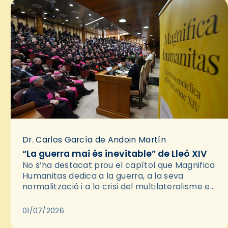
Dr. Carlos García de Andoin Martín
“La guerra mai és inevitable” de Lleó XIV
No s’ha destacat prou el capítol que Magnifica
Humanitas dedica a la guerra, a la seva
normalització i a la crisi del multilateralisme en
les relacions internacionals. És rellevant
perquè la pau…
01/07/2026