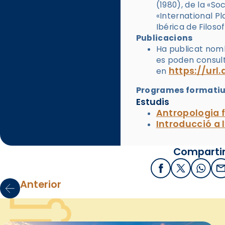
(1980), de la «So
«International Pl
Ibérica de Filosof
Publicacions
Ha publicat nombr
es poden consul
https://ur
en
Programes formatius
Estudis
Antropologia f
Introducció a 
Compartir
Facebook
X / Twitter
What
E
Anterior