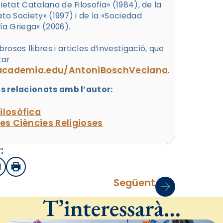
cietat Catalana de Filosofia» (1984), de la
ato Society» (1997) i de la «Sociedad
í­a Griega» (2006).
osos llibres i articles d’investigació, que
tar
l.academia.edu/AntoniBoschVeciana
.
 relacionats amb l’autor:
ilosòfica
les Ciències Religioses
:
sApp
mail
Imprimir
Següent
T’interessarà…