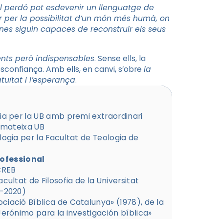
l perdó pot esdevenir un llenguatge de
r per la possibilitat d’un món més humà, on
nes siguin capaces de reconstruir els seus
ents però indispensables
. Sense ells, la
sconfiança. Amb ells, en canvi, s’obre
la
tuïtat i l’esperança
.
fia per la UB amb premi extraordinari
a mateixa UB
logia per la Facultat de Teologia de
rofessional
SCREB
acultat de Filosofia de la Universitat
0-2020)
iació Bí­blica de Catalunya» (1978), de la
Jerónimo para la investigación bí­blica»