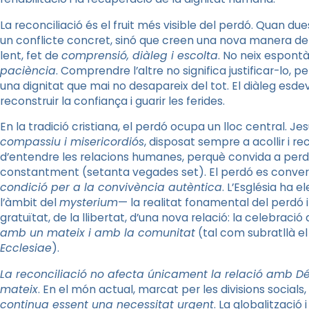
La reconciliació és el fruit més visible del perdó. Quan d
un conflicte concret, sinó que creen una nova manera de 
lent, fet de
comprensió, diàleg i escolta
. No neix espont
paciència
. Comprendre l’altre no significa justificar-lo,
una dignitat que mai no desapareix del tot. El diàleg esde
reconstruir la confiança i guarir les ferides.
En la tradició cristiana, el perdó ocupa un lloc central. 
compassiu i misericordiós
, disposat sempre a acollir i r
d’entendre les relacions humanes, perquè convida a per
constantment (setanta vegades set). El perdó es convert
condició per a la convivència autèntica
. L’Església ha e
l’àmbit del
mysterium
— la realitat fonamental del perdó i
gratuïtat, de la llibertat, d’una nova relació: la celebraci
amb un mateix i amb la comunitat
(tal com subratllà el
Ecclesiae
).
La reconciliació no afecta únicament la relació amb D
mateix
. En el món actual, marcat per les divisions socials,
continua essent una necessitat urgent
. La globalització