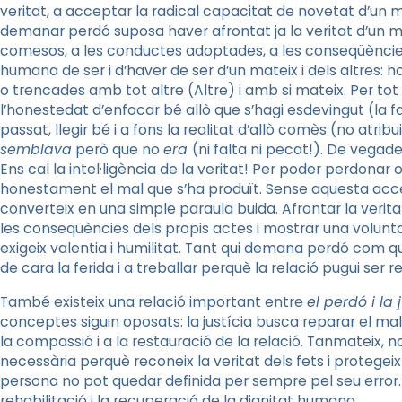
veritat, a acceptar la radical capacitat de novetat d’un ma
demanar perdó suposa haver afrontat ja la veritat d’un ma
comesos, a les conductes adoptades, a les conseqüències 
humana de ser i d’haver de ser d’un mateix i dels altres:
o trencades amb tot altre (Altre) i amb si mateix. Per tot a
l’honestedat d’enfocar bé allò que s’hagi esdevingut (la fa
passat, llegir bé i a fons la realitat d’allò comès (no atrib
semblava
però que no
era
(ni falta ni pecat!). De vegad
Ens cal la intel·ligència de la veritat! Per poder perdona
honestament el mal que s’ha produït. Sense aquesta accep
converteix en una simple paraula buida. Afrontar la verita
les conseqüències dels propis actes i mostrar una volunta
exigeix valentia i humilitat. Tant qui demana perdó com q
de cara la ferida i a treballar perquè la relació pugui ser 
També existeix una relació important entre
el perdó i la 
conceptes siguin oposats: la justícia busca reparar el mal 
la compassió i a la restauració de la relació. Tanmateix, no
necessària perquè reconeix la veritat dels fets i protegei
persona no pot quedar definida per sempre pel seu error.
rehabilitació i la recuperació de la dignitat humana.