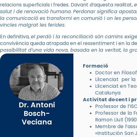
relacions superficials i fredes. Davant d’aquesta realitat,
e
salut i de renovació humana
.
Perdonar significa aposta
la comunicació es transformi en comunió i on les perso
vincles malgrat les ferides
.
En definitiva,
el perdó i la reconciliació són camins exig
convivència queda atrapada en el ressentiment i en la de
possibilitat d’una vida nova, basada en la veritat, la gra
Formació
Doctor en Filoso
Llicenciat per l
Llicenciat en Teo
Catalunya
Activitat docent i p
Dr. Antoni
Professor de l’I
Bosch-
Professor de la F
Ramon Llull (199
Veciana
Membre de l’assoc
«Institución San 