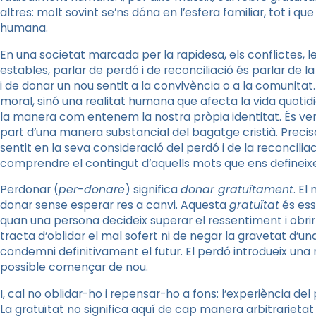
altres: molt sovint se’ns dóna en l’esfera familiar, tot i qu
humana.
En una societat marcada per la rapidesa, els conflictes, le
estables, parlar de perdó i de reconciliació és parlar de l
i de donar un nou sentit a la convivència o a la comunitat
moral, sinó una realitat humana que afecta la vida quotidiana, 
la manera com entenem la nostra pròpia identitat. És veri
part d’una manera substancial del bagatge cristià. Preci
sentit en la seva consideració del perdó i de la reconcilia
comprendre el contingut d’aquells mots que ens defineix
Perdonar (
per-donare
) significa
donar gratuïtament
. El
donar sense esperar res a canvi. Aquesta
gratuïtat
és ess
quan una persona decideix superar el ressentiment i obrir
tracta d’oblidar el mal sofert ni de negar la gravetat d’un
condemni definitivament el futur. El perdó introdueix una
possible començar de nou.
I, cal no oblidar-ho i repensar-ho a fons: l’experiència 
La gratuïtat no significa aquí de cap manera arbitrarietat