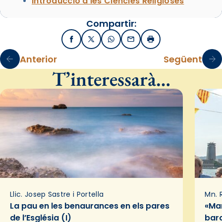
Introducció a les Ciències Religioses
Compartir:
Facebook
X / Twitter
WhatsApp
Email
Imprimir
Anterior
Següent
T’interessarà…
Llic. Josep Sastre i Portella
Mn. 
La pau en les benaurances en els pares
«Mar
de l’Església (I)
bar