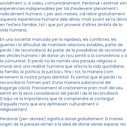
socialment o, si voleu, comunitàriament. Perdonar i estimar són
experiències indispensables per tal d’esdevenir plenament i
radicalment humans. I, per això mateix, cal rebre gratuïtament
aquesta experiència humana dels altres: molt sovint se’ns dóna
en l’esfera familiar, tot i que pot provenir d’altres àmbits de la
vida humana.
En una societat marcada per la rapidesa, els conflictes, les
guerres i la dificultat de mantenir relacions estables, parlar de
perdó i de reconciliació és parlar de la possibilitat de reconstruir
els vincles humans i de donar un nou sentit a la convivència o a
la comunitat. El perdó no és només una paraula religiosa o
moral, sinó una realitat humana que afecta la vida quotidiana,
la família, la política, la justícia i, fins i tot, la manera com
entenem la nostra pròpia identitat. És veritat que el perdó i la
reconciliació formen part d’una manera substancial del
bagatge cristià. Precisament el cristianisme pren molt del seu
sentit en la seva consideració del perdó i de la reconciliació.
D’aquí ve la importància que té comprendre el contingut
d’aquells mots que ens defineixen culturalment o
religiosament.
Perdonar (
per-donare
) significa
donar gratuïtament
. El mateix
origen de la paraula remet a la idea de donar sense esperar res