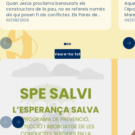
Quan Jesús proclama benaurats els
Aque
constructors de la pau, no es refereix només
l'Apo
als qui posen fi als conflictes. Els Pares de
Mare
l'Església ens recorden que la pau autèntica
03/08/2026
ser 
06/0
neix primer en…
Veure-ho tot