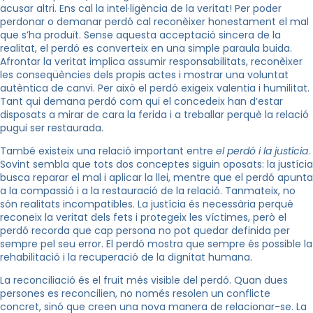
acusar altri. Ens cal la intel·ligència de la veritat! Per poder
perdonar o demanar perdó cal reconèixer honestament el mal
que s’ha produït. Sense aquesta acceptació sincera de la
realitat, el perdó es converteix en una simple paraula buida.
Afrontar la veritat implica assumir responsabilitats, reconèixer
les conseqüències dels propis actes i mostrar una voluntat
autèntica de canvi. Per això el perdó exigeix valentia i humilitat.
Tant qui demana perdó com qui el concedeix han d’estar
disposats a mirar de cara la ferida i a treballar perquè la relació
pugui ser restaurada.
També existeix una relació important entre
el perdó i la justícia
.
Sovint sembla que tots dos conceptes siguin oposats: la justícia
busca reparar el mal i aplicar la llei, mentre que el perdó apunta
a la compassió i a la restauració de la relació. Tanmateix, no
són realitats incompatibles. La justícia és necessària perquè
reconeix la veritat dels fets i protegeix les víctimes, però el
perdó recorda que cap persona no pot quedar definida per
sempre pel seu error. El perdó mostra que sempre és possible la
rehabilitació i la recuperació de la dignitat humana.
La reconciliació és el fruit més visible del perdó. Quan dues
persones es reconcilien, no només resolen un conflicte
concret, sinó que creen una nova manera de relacionar-se. La