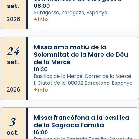
set.
08:00
col·laboradors, a la Catedral de Barcelona.
Saragossa, Zaragoza, Espanya
L’arquebisbe de Barcelona, el cardenal Joan
2026
+ info
Josep Omella, ha presidit la missa i l’ha
concelebrat el bisbe auxiliar de Barcelona,
Mons. David Abadías.
24
Missa amb motiu de la
📸 Dr. G. Simón
Solemnitat de la Mare de Déu
set.
de la Mercè
Photo
10:30
View on Facebook
·
Share
Basílica de la Mercè, Carrer de la Mercè,
1, Ciutat Vella, 08002 Barcelona, Espanya
2026
Arquebisbat de Barcelona
+ info
2 weeks ago
Memòria de les santes Juliana i
Semproniana, verges i màrtirs.
3
Missa francòfona a la basílica
de la Sagrada Família
Acompanyant la història de sant Cugat, a
oct.
16:00
partir de l’Edat Mitjana sorgeix la tradició