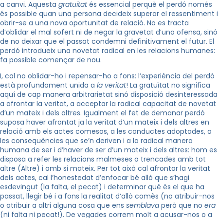
a canvi. Aquesta
gratuïtat
és essencial perquè el perdó només
és possible quan una persona decideix superar el ressentiment i
obrir-se a una nova oportunitat de relació. No es tracta
d’oblidar el mal sofert ni de negar la gravetat d’una ofensa, sinó
de no deixar que el passat condemni definitivament el futur. El
perdó introdueix una novetat radical en les relacions humanes:
fa possible començar de nou.
I, cal no oblidar-ho i repensar-ho a fons: l’experiència del perdó
està profundament unida a
la veritat
! La gratuïtat no significa
aquí de cap manera arbitrarietat sinó disposició desinteressada
a afrontar la veritat, a acceptar la radical capacitat de novetat
d’un mateix i dels altres. Igualment el fet de demanar perdó
suposa haver afrontat ja la veritat d’un mateix i dels altres en
relació amb els actes comesos, a les conductes adoptades, a
les conseqüències que se’n deriven i a la radical manera
humana de ser i d’haver de ser d’un mateix i dels altres: hom es
disposa a refer les relacions malmeses o trencades amb tot
altre (Altre) i amb si mateix. Per tot això cal afrontar la veritat
dels actes, cal l’honestedat d’enfocar bé allò que s’hagi
esdevingut (la falta, el pecat) i determinar què és el que ha
passat, llegir bé i a fons la realitat d’allò comès (no atribuir-nos
o atribuir a altri alguna cosa que ens
semblava
però que no
era
(ni falta ni pecat!). De vegades correm molt a acusar-nos o a