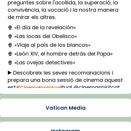
preguntes sobre l'acollida, la superació, la
convivència, la vocació i la nostra manera
de mirar els altres.
🍿 «El día de la revelación»
🍿 «Las locas del Obelisco»
🍿 «Viaje al país de los blancos»
🍿 «León XIV, el hombre detrás del Papa»
🍿 «Las ovejas detectives»
▶️ Descobreix les seves recomanacions i
prepara una bona sessió de cinema aquest
est
itual @cinemaspiritcat
#CinemaEspiritual
Imatge: Generada amb IA (OpenAI)
Video
Vatican Media
View on Facebook
·
Share
Instagram