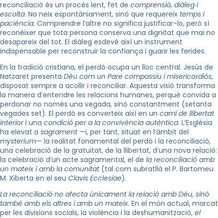
reconciliació és un procés lent, fet de
comprensió, diàleg i
escolta
. No neix espontàniament, sinó que requereix
temps i
paciència
. Comprendre l’altre no significa justificar-lo, però sí
reconèixer que tota persona conserva una dignitat que mai no
desapareix del tot. El diàleg esdevé així un instrument
indispensable per reconstruir la confiança i guarir les ferides.
En la tradició cristiana, el perdó ocupa un lloc central. Jesús de
Natzaret presenta
Déu com un Pare compassiu i misericordiós
,
disposat sempre a acollir i reconciliar. Aquesta visió transforma
la manera d’entendre les relacions humanes, perquè convida a
perdonar no només una vegada, sinó constantment (setanta
vegades set). El perdó es converteix així en un
camí de llibertat
interior
i una
condició per a la convivència autèntica
. L’Església
ha elevat a
sagrament
—i, per tant, situat en l’àmbit del
mysterium
— la realitat fonamental del perdó i la reconciliació,
una celebració de la gratuïtat, de la llibertat, d’una nova relació:
la celebració d’un acte sagramental, el de
la reconciliació amb
un mateix i amb la comunitat
(tal com subratllà el P. Bartomeu
M. Xiberta en el seu
Clavis Ecclesiae
).
La reconciliació no afecta únicament la relació amb Déu, sinó
també amb els altres i amb un mateix
. En el món actual, marcat
per les divisions socials, la violència i la deshumanització,
el