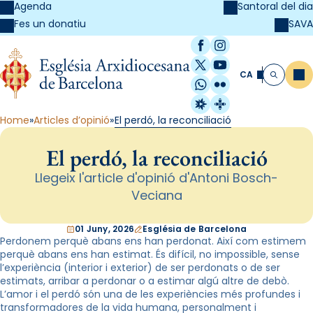
Agenda
Santoral del dia
SAVA
Fes un donatiu
Facebook
Instagram
X / Twitter
YouTube
CA
Me
Cerca
WhatsApp
Flickr
Radio Estel
Catalunya Cristi
Home
Articles d’opinió
El perdó, la reconciliació
El perdó, la reconciliació
Llegeix l'article d'opinió d'Antoni Bosch-
Veciana
01 Juny, 2026
Església de Barcelona
Perdonem perquè abans ens han perdonat. Així com estimem
perquè abans ens han estimat. És difícil, no impossible, sense
l’experiència (interior i exterior) de ser perdonats o de ser
estimats, arribar a perdonar o a estimar algú altre de debò.
L’amor i el perdó són una de les experiències més profundes i
transformadores de la vida humana, personalment i