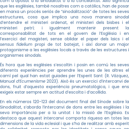
com a oposat a la sinodalitat o a la conciliaritat. Això significa
que les esglésies, també nosaltres com a catòlics, han de posar
en marxa un procés seriós de “sinodalització” de totes les seves
estructures, cosa que implica una nova manera sinodal
d’entendre el ministeri ordenat, el ministeri dels bisbes i el
ministeri petrí; i igualment mantenir present la
corresponsabilitat de tots en el govern de l’Església i en
l’exercici del magisteri, sense oblidar el paper dels laics i el
sensus fidelium
propi de tot batejat, i així donar un majo
protagonisme a les esglésies locals a través de les estructures i
organismes sinodals.
És hora que les esglésies s’escoltin i posin en comú les seves
diferents experiències per aprendre les unes de les altres el
camí pel qual han estat guiades per l’Esperit Sant (R. Vázquez,
Manual d’Ecumenisme
2023). Això és un exercici d’intercanvi de
dons, fruit d’aquesta experiència pneumatològica, i que ens
exigeix estar sempre en actitud d’escolta i d’acollida.
En els números 120-123 del document final del Sínode sobre la
Sinodalitat, s’aborda l’intercanvi de dons entre les esglésies i la
seva importància per a la unitat i la missió de l’Església. Es
destaca que aquest intercanvi comporta riquesa en totes les
dimensions de la vida eclesial i que s’ha de realitzar amb esperit
de solidaritat, respecte per les identitats i sense caure en