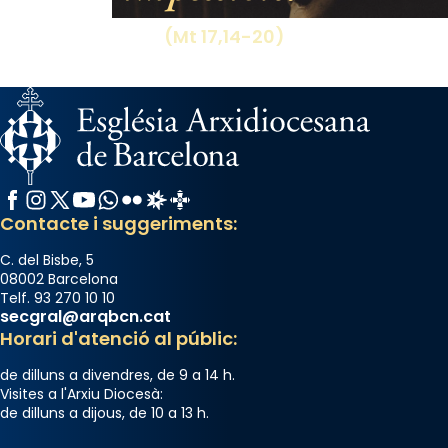
(Mt 17,14-20)
Facebook
Instagram
X / Twitter
YouTube
WhatsApp
Flickr
Radio Estel
Catalunya Cristiana
Contacte i suggeriments:
C. del Bisbe, 5
08002 Barcelona
Telf. 93 270 10 10
secgral@arqbcn.cat
Horari d'atenció al públic:
de dilluns a divendres, de 9 a 14 h.
Visites a l'Arxiu Diocesà:
de dilluns a dijous, de 10 a 13 h.