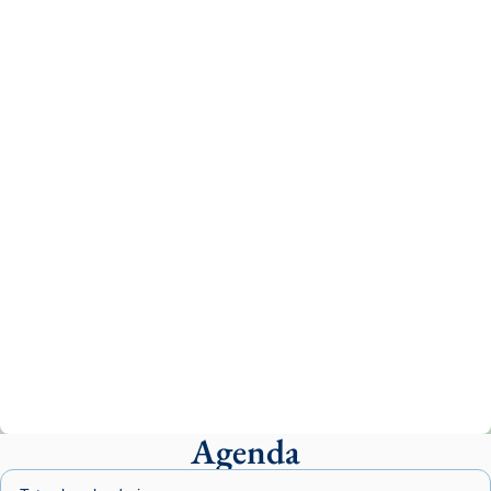
Recupera l'entrevista comp
Vatican
tican News 👇
News
www.vaticannews.va/es/iglesia/news/2026-
07/carmina-historia-depresion-papa-viaje-
espana-testimoni...
Photo
View on Facebook
·
Share
Arquebisbat de Barcelona
2 weeks ago
«Avui les santes Juliana i Semproniana ens
ajuden a alçar la mirada»
Mons. Sergi Gordo, bisbe de Tortosa, ha
presidit aquest 27 de juliol la missa de Les
Agenda
Santes de Mataró.