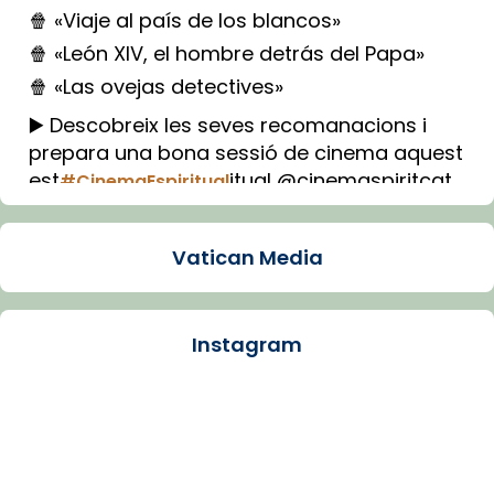
🍿 «Viaje al país de los blancos»
🍿 «León XIV, el hombre detrás del Papa»
🍿 «Las ovejas detectives»
▶️ Descobreix les seves recomanacions i
prepara una bona sessió de cinema aquest
est
itual @cinemaspiritcat
#CinemaEspiritual
Imatge: Generada amb IA (OpenAI)
Video
Vatican Media
View on Facebook
·
Share
Instagram
Arquebisbat de Barcelona
1 week ago
La Carmina va patir depressió. Fa gairebé
dos mesos, a l'Estadi Lluís Companys, la
jove va fer arribar el seu testimoni al papa
Lleó XIV.