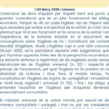
02 Març, 2026
smunoz
L’intercanvi de dons impulsat per l’Esperit Sant ens porta a
prendre consciència que és un pilar fonamental del diàleg
ecumènic. Perquè és allí on cada Església rep de l’Esperit allò
que necessita per arribar a la plenitud de la veritat en Crist. Una
plenitud que té el seu fonament en la recerca de la veritat i en
l’experiència de la
koinonia
eclesial. En el document de
convergència sobre l’Església de Fe i Constitució del Consell
Mundial d’Esglésies, titulat
L’Església: cap a una visió comuna
(Busan 2013), se’ns plantejava aquesta visió suggeridora, que
pot il·luminar aquestes línies des de la perspectiva ecumènica.
La
koinonia
defensa la legitimitat de les esglésies locals sens
desvincular-les de l’Església universal (n. 32) i respecta el
principi de l’encarnació, pel qual l’Església es fa present en la
diversitat de cultures i ritus. Però, al mateix temps, fa
constitutius en l’Església els òrgans de col·legialitat i sinodalitat
a nivell local, regional i universal (n. 53), i fins i tot obliga a
entendre l’autoritat en l’Església des d’aquesta dimensió
essencialment comunitària.
El ministeri universal de la unitat només pot exercir-se de
manera comunitària i col·legial, i mai no pot ser considerat