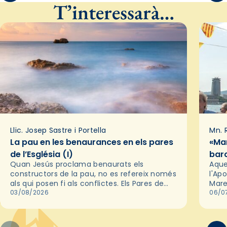
T’interessarà…
Llic. Josep Sastre i Portella
Mn. 
La pau en les benaurances en els pares
«Mar
de l’Església (I)
bar
Quan Jesús proclama benaurats els
Aque
constructors de la pau, no es refereix només
l'Apo
als qui posen fi als conflictes. Els Pares de
Mare
l'Església ens recorden que la pau autèntica
03/08/2026
ser 
06/0
neix primer en…