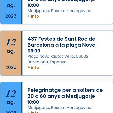
ag.
10:00
📸 Dr. G. Simón
Medjugorje, Bòsnia i Herzegovina
2026
+ info
Photo
View on Facebook
·
Share
12
437 Festes de Sant Roc de
Arquebisbat de Barcelona
2 weeks ago
Barcelona a la plaça Nova
ag.
09:00
Memòria de les santes Juliana i
Plaça Nova, Ciutat Vella, 08002
Semproniana, verges i màrtirs.
Barcelona, Espanya
2026
Acompanyant la història de sant Cugat, a
+ info
partir de l’Edat Mitjana sorgeix la tradició
que les santes Juliana (“relatiu a Júlia”) i
Semproniana (“relatiu a Semprònia =
12
Pelegrinatge per a solters de
eterna”) són deixebles seves. I l’any 1667, el
30 a 60 anys a Medjugorje
frare Joan Gaspar Roig, afirma en una obra
ag.
10:00
que les santes són filles de l’antiga Iluro.
Medjugorje, Bòsnia i Herzegovina
Mataró en reivindicarà les relíquies fins que
2026