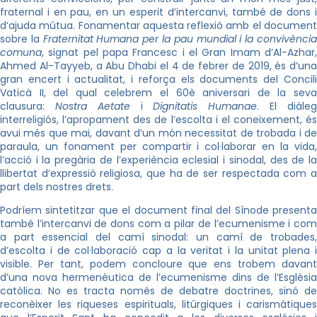
fraternal i en pau, en un esperit d’intercanvi, també de dons i
d’ajuda mútua. Fonamentar aquesta reflexió amb el document
sobre la
Fraternitat Humana per la pau mundial i la convivènci
comuna
, signat pel papa Francesc i el Gran Imam d’Al-Azhar,
Ahmed Al-Tayyeb, a Abu Dhabi el 4 de febrer de 2019, és d’una
gran encert i actualitat, i reforça els documents del Concili
Vaticà II, del qual celebrem el 60è aniversari de la seva
clausura:
Nostra Aetate
i
Dignitatis Humanae
. El diàle
interreligiós, l’apropament des de l’escolta i el coneixement, és
avui més que mai, davant d’un món necessitat de trobada i de
paraula, un fonament per compartir i col·laborar en la vida,
l’acció i la pregària de l’experiència eclesial i sinodal, des de la
llibertat d’expressió religiosa, que ha de ser respectada com a
part dels nostres drets.
Podríem sintetitzar que el document final del Sínode presenta
també l’intercanvi de dons com a pilar de l’ecumenisme i com
a part essencial del camí sinodal: un camí de trobades,
d’escolta i de col·laboració cap a la veritat i la unitat plena i
visible. Per tant, podem concloure que ens trobem davant
d’una nova hermenèutica de l’ecumenisme dins de l’Església
catòlica. No es tracta només de debatre doctrines, sinó de
reconèixer les riqueses espirituals, litúrgiques i carismàtiques