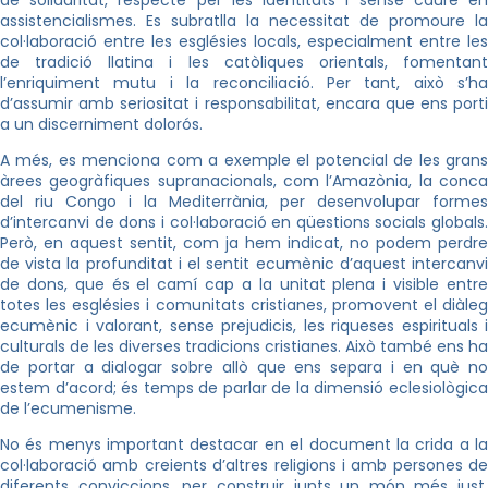
assistencialismes. Es subratlla la necessitat de promoure la
col·laboració entre les esglésies locals, especialment entre les
de tradició llatina i les catòliques orientals, fomentant
l’enriquiment mutu i la reconciliació. Per tant, això s’ha
d’assumir amb seriositat i responsabilitat, encara que ens porti
a un discerniment dolorós.
A més, es menciona com a exemple el potencial de les grans
àrees geogràfiques supranacionals, com l’Amazònia, la conca
del riu Congo i la Mediterrània, per desenvolupar formes
d’intercanvi de dons i col·laboració en qüestions socials globals.
Però, en aquest sentit, com ja hem indicat, no podem perdre
de vista la profunditat i el sentit ecumènic d’aquest intercanvi
de dons, que és el camí cap a la unitat plena i visible entre
totes les esglésies i comunitats cristianes, promovent el diàleg
ecumènic i valorant, sense prejudicis, les riqueses espirituals i
culturals de les diverses tradicions cristianes. Això també ens ha
de portar a dialogar sobre allò que ens separa i en què no
estem d’acord; és temps de parlar de la dimensió eclesiològica
de l’ecumenisme.
No és menys important destacar en el document la crida a la
col·laboració amb creients d’altres religions i amb persones de
diferents conviccions, per construir junts un món més just,