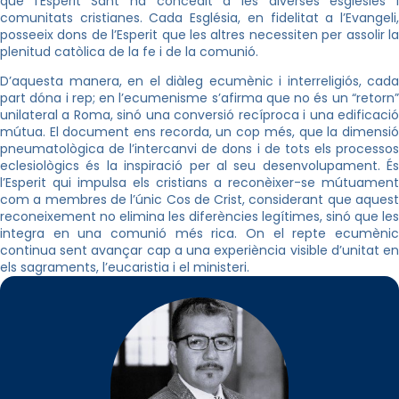
que l’Esperit Sant ha concedit a les diverses esglésies i
comunitats cristianes. Cada Església, en fidelitat a l’Evangeli,
posseeix dons de l’Esperit que les altres necessiten per assolir la
plenitud catòlica de la fe i de la comunió.
D’aquesta manera, en el diàleg ecumènic i interreligiós, cada
part dóna i rep; en l’ecumenisme s’afirma que no és un “retorn”
unilateral a Roma, sinó una conversió recíproca i una edificació
mútua. El document ens recorda, un cop més, que la dimensió
pneumatològica de l’intercanvi de dons i de tots els processos
eclesiològics és la inspiració per al seu desenvolupament. És
l’Esperit qui impulsa els cristians a reconèixer-se mútuament
com a membres de l’únic Cos de Crist, considerant que aquest
reconeixement no elimina les diferències legítimes, sinó que les
integra en una comunió més rica. On el repte ecumènic
continua sent avançar cap a una experiència visible d’unitat en
els sagraments, l’eucaristia i el ministeri.