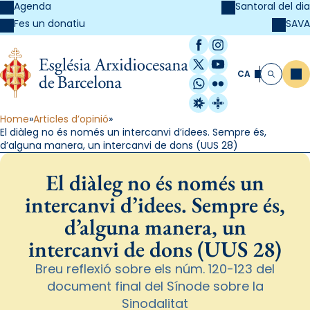
Agenda
Santoral del dia
SAVA
Fes un donatiu
Facebook
Instagram
X / Twitter
YouTube
CA
Me
Cerca
WhatsApp
Flickr
Radio Estel
Catalunya Cristi
Home
Articles d’opinió
El diàleg no és només un intercanvi d’idees. Sempre és,
d’alguna manera, un intercanvi de dons (UUS 28)
El diàleg no és només un
intercanvi d’idees. Sempre és,
d’alguna manera, un
intercanvi de dons (UUS 28)
Breu reflexió sobre els núm. 120-123 del
document final del Sínode sobre la
Sinodalitat