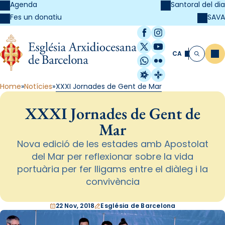
Agenda
Santoral del dia
SAVA
Fes un donatiu
Facebook
Instagram
X / Twitter
YouTube
CA
Me
Cerca
WhatsApp
Flickr
Radio Estel
Catalunya Cristi
Home
Notícies
XXXI Jornades de Gent de Mar
XXXI Jornades de Gent de
Mar
Nova edició de les estades amb Apostolat
del Mar per reflexionar sobre la vida
portuària per fer lligams entre el diàleg i la
convivència
22 Nov, 2018
Església de Barcelona