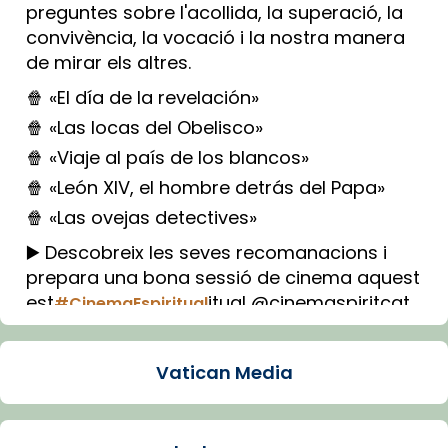
preguntes sobre l'acollida, la superació, la
convivència, la vocació i la nostra manera
de mirar els altres.
🍿 «El día de la revelación»
🍿 «Las locas del Obelisco»
🍿 «Viaje al país de los blancos»
🍿 «León XIV, el hombre detrás del Papa»
🍿 «Las ovejas detectives»
▶️ Descobreix les seves recomanacions i
prepara una bona sessió de cinema aquest
est
itual @cinemaspiritcat
#CinemaEspiritual
Imatge: Generada amb IA (OpenAI)
Video
Vatican Media
View on Facebook
·
Share