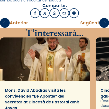
Remolcadors 6. Facultat de Nàutica.
Compartir:
Facebook
X / Twitter
WhatsApp
Email
Imprimir
Anterior
Següent
T’interessarà…
Mons. David Abadías visita les
Cinc
convivències “Be Apostle” del
gaud
L'es
Secretariat Diocesà de Pastoral amb
desc
Joves