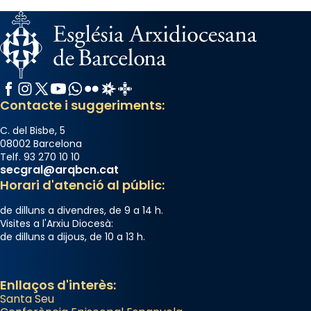
del Sant Pare Lleó XIV a Barcelona, i als
col·laboradors, a la Catedral de Barcelona.
L’arquebisbe de Barcelona, el cardenal Joan
Josep Omella, ha presidit la missa i l’ha
concelebrat el bisbe auxiliar de Barcelona,
Facebook
Instagram
X / Twitter
YouTube
WhatsApp
Flickr
Radio Estel
Catalunya Cristiana
Mons. David Abadías.
Contacte i suggeriments:
📸 Dr. G. Simón
C. del Bisbe, 5
Photo
08002 Barcelona
Telf. 93 270 10 10
View on Facebook
·
Share
secgral@arqbcn.cat
Horari d'atenció al públic:
Arquebisbat de Barcelona
de dilluns a divendres, de 9 a 14 h.
2 weeks ago
Visites a l'Arxiu Diocesà:
de dilluns a dijous, de 10 a 13 h.
Memòria de les santes Juliana i
Semproniana, verges i màrtirs.
Acompanyant la història de sant Cugat, a
Enllaços d'interès:
Santa Seu
partir de l’Edat Mitjana sorgeix la tradició