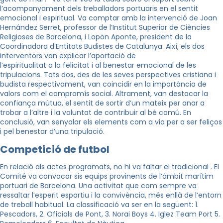
l’acompanyament dels treballadors portuaris en el sentit
emocional i espiritual. Va comptar amb la intervenció de Joan
Hernández Serret, professor de l’Institut Superior de Ciències
Religioses de Barcelona, i Lopön Aponte, president de la
Coordinadora d’Entitats Budistes de Catalunya. Així, els dos
interventors van explicar l’aportació de
l’espiritualitat a la felicitat i al benestar emocional de les
tripulacions. Tots dos, des de les seves perspectives cristiana i
budista respectivament, van coincidir en la importància de
valors com el compromís social. Altrament, van destacar la
confiança mútua, el sentit de sortir d’un mateix per anar a
trobar a l’altre i la voluntat de contribuir al bé comú. En
conclusió, van senyalar els elements com a via per a ser feliços
i pel benestar d’una tripulació.
Competició de futbol
En relació als actes programats, no hi va faltar el tradicional . El
Comité va convocar sis equips provinents de l’àmbit marítim
portuari de Barcelona. Una activitat que com sempre va
ressaltar l’esperit esportiu i la convivència, més enllà de l’entorn
de treball habitual. La classificació va ser en la següent: 1.
Pescadors, 2. Oficials de Pont, 3. Norai Boys 4. Iglez Team Port 5.