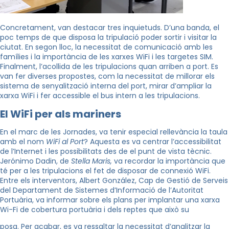
Concretament, van destacar tres inquietuds. D’una banda, el
poc temps de que disposa la tripulació poder sortir i visitar la
ciutat. En segon lloc, la necessitat de comunicació amb les
famílies i la importància de les xarxes WiFi i les targetes SIM.
Finalment, l’acollida de les tripulacions quan arriben a port. Es
van fer diverses propostes, com la necessitat de millorar els
sistema de senyalització interna del port, mirar d’ampliar la
xarxa WiFi i fer accessible el bus intern a les tripulacions.
El WiFi per als mariners
En el marc de les Jornades, va tenir especial rellevància la taula
amb el nom
WiFi al Port
? Aquesta es va centrar l’accessibilitat
de l’Internet i les possibilitats des de el punt de vista tècnic.
Jerónimo Dadin, de
Stella Maris,
va recordar la importància que
té per a les tripulacions el fet de disposar de connexió WiFi.
Entre els interventors, Albert González, Cap de Gestió de Serveis
del Departament de Sistemes d’Informació de l’Autoritat
Portuària, va informar sobre els plans per implantar una xarxa
Wi-Fi de cobertura portuària i dels reptes que això su
posa. Per acabar, es va ressaltar la necessitat d’analitzar la