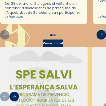
comp
Del 28 de juliol al 2 d'agost, al voltant d'un
deix
centenar d'adolescents de parròquies de
trav
l'Arquebisbat de Barcelona van participar en
les convivències Be Apostle, organitzades
06/08/2026
05/0
pel Secretariat Diocesà de Pastoral amb…
Veure-ho tot