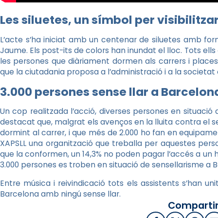
Les siluetes, un símbol per visibilitzar
L’acte s’ha iniciat amb un centenar de siluetes amb fo
Jaume. Els post-its de colors han inundat el lloc. Tots el
les persones que diàriament dormen als carrers i place
que la ciutadania proposa a l’administració i a la societat
3.000 persones sense llar a Barcelon
Un cop realitzada l’acció, diverses persones en situació d
destacat que, malgrat els avenços en la lluita contra el
dormint al carrer, i que més de 2.000 ho fan en equipame
XAPSLL una organització que treballa per aquestes perso
que la conformen, un 14,3% no poden pagar l’accés a un h
3.000 persones es troben en situació de sensellarisme a 
Entre música i reivindicació tots els assistents s’han uni
Barcelona amb ningú sense llar.
Compartir