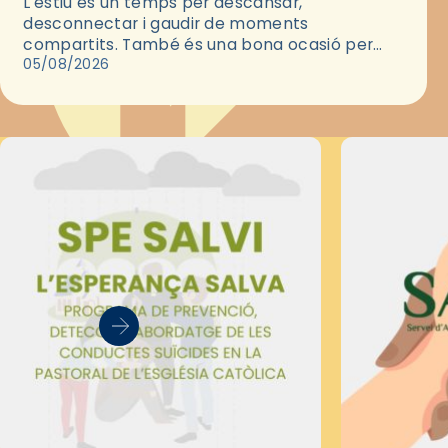
L'estiu és un temps per descansar,
desconnectar i gaudir de moments
compartits. També és una bona ocasió per
deixar-se portar per una bona història i, a
05/08/2026
través del cinema, reflexionar sobre les…