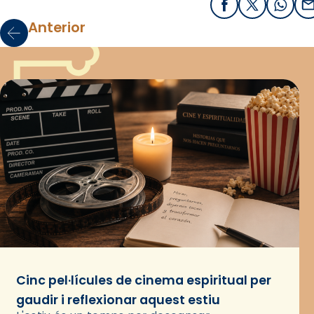
Facebook
X / Twitter
What
E
Anterior
Cinc pel·lícules de cinema espiritual per
gaudir i reflexionar aquest estiu