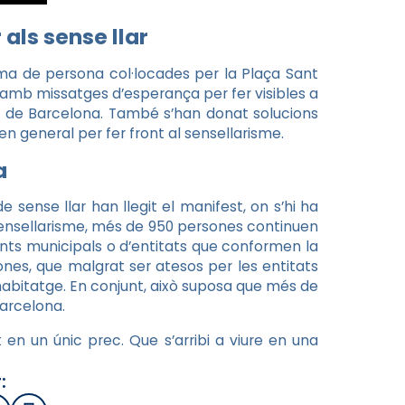
 als sense llar
rma de persona col·locades per la Plaça Sant
ls amb missatges d’esperança per fer visibles a
s de Barcelona. També s’han donat solucions
 en general per fer front al sensellarisme.
a
e sense llar han llegit el manifest, on s’hi ha
 sensellarisme, més de 950 persones continuen
nts municipals o d’entitats que conformen la
nes, que malgrat ser atesos per les entitats
abitatge. En conjunt, això suposa que més de
Barcelona.
t en un únic prec. Que s’arribi a viure en una
: