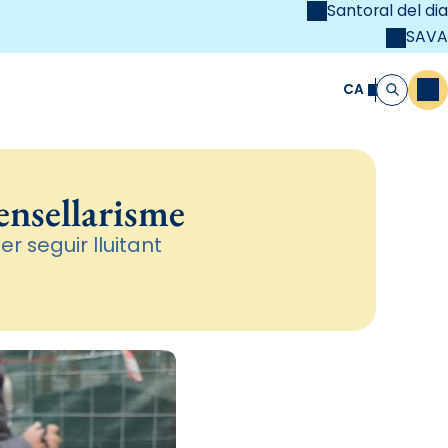
Santoral del dia
SAVA
el
unya Cristiana
CA
M
Cerca
ensellarisme
 seguir lluitant