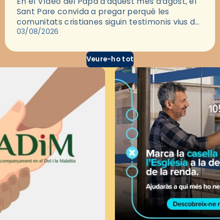
En el Vídeo del Papa d’aquest mes d’agost, el
Sant Pare convida a pregar perquè les
comunitats cristianes siguin testimonis vius de
l’Evangeli enmig de les ciutats. A través d’una
03/08/2026
pregària, el…
Veure-ho tot