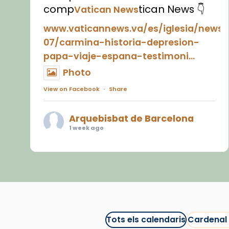
comp
tican News 👇
Vatican News
www.vaticannews.va/es/iglesia/news
07/carmina-historia-depresion-
papa-viaje-espana-testimoni...
Photo
View on Facebook
·
Share
Arquebisbat de Barcelona
1 week ago
«Avui les santes Juliana i
Semproniana ens ajuden a alçar
la mirada»
Mons. Sergi Gordo, bisbe de
Tortosa, ha presidit aquest 27 de
juliol la missa de Les Santes de
Tots els calendaris
Cardenal