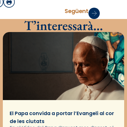
sApp
mail
Imprimir
Següent
T’interessarà…
El Papa convida a portar l’Evangeli al cor
de les ciutats