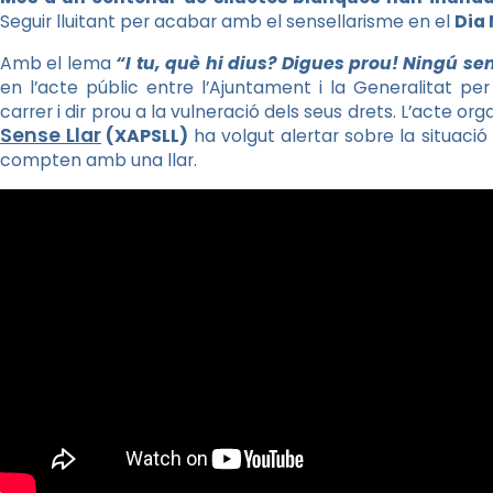
Seguir lluitant per acabar amb el sensellarisme en el
Dia 
Amb el lema
“I tu, què hi dius? Digues prou! Ningú sen
en l’acte públic entre l’Ajuntament i la Generalitat per
carrer i dir prou a la vulneració dels seus drets. L’acte org
Sense Llar
(XAPSLL)
ha volgut alertar sobre la situaci
compten amb una llar.