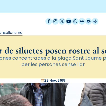
Facebook
Instagram
X / Twitter
YouTube
WhatsApp
Flickr
Radio Est
Catal
sensellarisme
 de siluetes posen rostre al s
ones concentrades a la plaça Sant Jaume per
per les persones sense llar
22 Nov, 2018