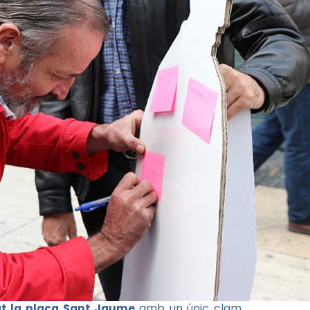
at la plaça Sant Jaume
amb un únic clam.