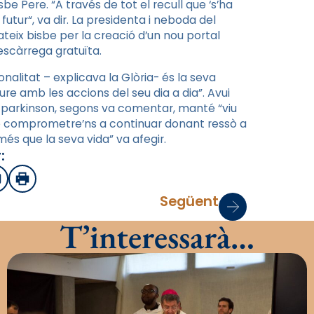
be Pere. “A través de tot el recull que
‘
s’ha
 futur
“
, va dir. La presidenta i neboda del
ateix bisbe per la creació d’un nou portal
escàrrega gratuïta.
alitat – explicava la Glòria- és la seva
re amb les accions del seu dia a dia”. Avui
de parkinson, segons va comentar, manté “viu
 de comprometre’ns a continuar donant ressò a
més que la seva vida” va afegir.
:
sApp
mail
Imprimir
Següent
T’interessarà…