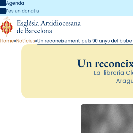
Agenda
Fes un donatiu
Home
Notícies
Un reconeixement pels 90 anys del bisbe
Un reconeix
La llibreria 
Aragu