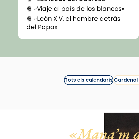
🍿 «Viaje al país de los blancos»
🍿 «León XIV, el hombre detrás
del Papa»
🍿 «Las ovejas detectives»
▶️ Descobreix les seves
recomanacions i prepara una
bona sessió de cinema aquest
est
itual
#CinemaEspiritual
Tots els calendaris
Cardenal
@cinemaspiritcat
Imatge: Generada amb IA
(OpenAI)
Video
View on Facebook
·
Share
Mana’m qu