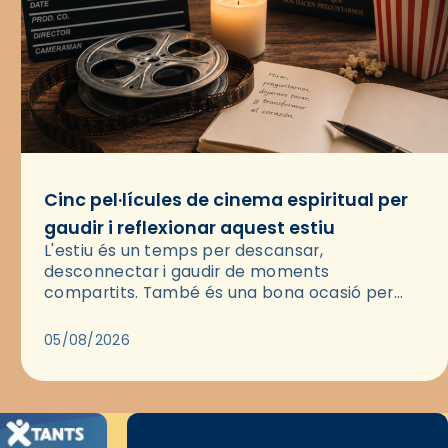
Cinc pel·lícules de cinema espiritual per
gaudir i reflexionar aquest estiu
L'estiu és un temps per descansar,
desconnectar i gaudir de moments
compartits. També és una bona ocasió per
deixar-se portar per una bona història i, a
través del cinema, reflexionar sobre les…
05/08/2026