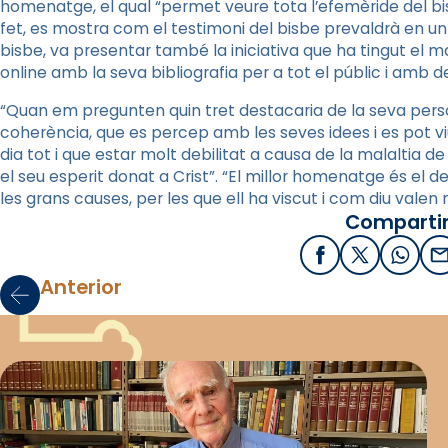
homenatge, el qual “permet veure tota l’efemèride del bis
fet, es mostra com el testimoni del bisbe prevaldrà en un
bisbe, va presentar també la iniciativa que ha tingut el m
online
amb la seva bibliografia per a tot el públic i amb d
“Quan em pregunten quin tret destacaria de la seva person
coherència, que es percep amb les seves idees i es pot viu
dia tot i que estar molt debilitat a causa de la malaltia 
el seu esperit donat a Crist”. “El millor homenatge és el
les grans causes, per les que ell ha viscut i com diu valen 
Compartir
Facebook
X / Twitter
What
E
Anterior