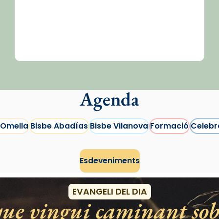
Agenda
 Omella
Bisbe Abadías
Bisbe Vilanova
Formació
Celebr
Esdeveniments
EVANGELI DEL DIA
e vingui caminant sobr