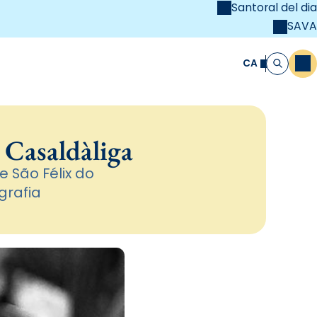
Santoral del dia
SAVA
el
unya Cristiana
CA
M
Cerca
 Casaldàliga
e São Félix do
grafia