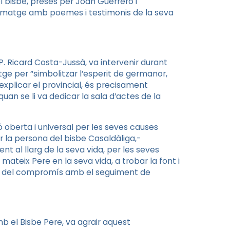
el bisbe, preses per Joan Guerrero i
la imatge amb poemes i testimonis de la seva
 P. Ricard Costa-Jussà, va intervenir durant
ge per “simbolitzar l’esperit de germanor,
xplicar el provincial, és precisament
an se li va dedicar la sala d’actes de la
 oberta i universal per les seves causes
 la persona del bisbe Casaldàliga
,-
t al llarg de la seva vida, per les seves
mateix Pere en la seva vida, a trobar la font i
es del compromís amb el seguiment de
b el Bisbe Pere, va agrair aquest