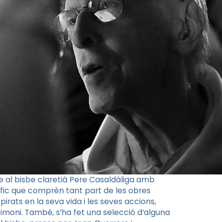
al bisbe claretià Pere Casaldàliga amb
gràfic que comprèn tant part de les obres
pirats en la seva vida i les seves accions,
stimoni. També, s’ha fet una selecció d’alguna