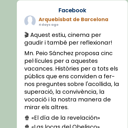
Facebook
Arquebisbat de Barcelona
4 days ago
🎬 Aquest estiu, cinema per
gaudir i també per reflexionar!
Mn. Peio Sánchez proposa cinc
pel·lícules per a aquestes
vacances. Històries per a tots els
públics que ens conviden a fer-
nos preguntes sobre l'acollida, la
superació, la convivència, la
vocació i la nostra manera de
mirar els altres.
🍿 «El día de la revelación»
🍿 «Las locas del Obelisco»