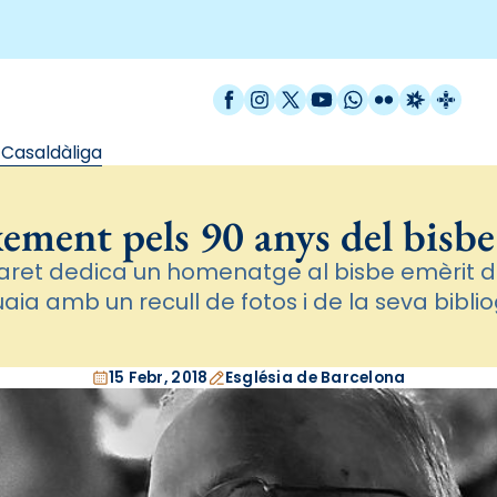
Facebook
Instagram
X / Twitter
YouTube
WhatsApp
Flickr
Radio Est
Catal
 Casaldàliga
ement pels 90 anys del bisbe
Claret dedica un homenatge al bisbe emèrit d
aia amb un recull de fotos i de la seva biblio
15 Febr, 2018
Església de Barcelona