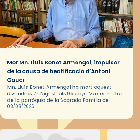
Mor Mn. Lluís Bonet Armengol, impulsor
de la causa de beatificació d’Antoni
Gaudí
Mn. Lluís Bonet Armengol ha mort aquest
divendres 7 d’agost, als 95 anys. Va ser rector
de la parròquia de la Sagrada Família de
Barcelona durant 25 anys, entre 1993 i 2018,…
08/08/2026