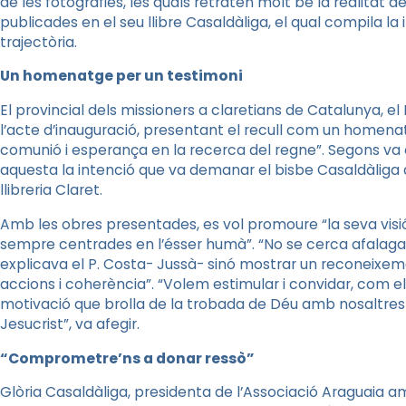
de les fotografies, les quals retraten molt bé la realitat d
publicades en el seu llibre Casaldàliga, el qual compila 
trajectòria.
Un homenatge per un testimoni
El provincial dels missioners a claretians de Catalunya, el
l’acte d’inauguració, presentant el recull com un homenat
comunió i esperança en la recerca del regne”. Segons va e
aquesta la intenció que va demanar el bisbe Casaldàliga qu
llibreria Claret.
Amb les obres presentades, es vol promoure “la seva visió
sempre centrades en l’ésser humà”. “No se cerca afalagar
explicava el P. Costa- Jussà- sinó mostrar un reconeixemen
accions i coherència”. “Volem estimular i convidar, com el 
motivació que brolla de la trobada de Déu amb nosaltr
Jesucrist”, va afegir.
“Comprometre’ns a donar ressò”
Glòria Casaldàliga, presidenta de l’Associació Araguaia am