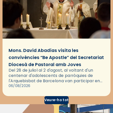
Mons. David Abadías visita les
convivències “Be Apostle” del Secretariat
Diocesà de Pastoral amb Joves
Del 28 de juliol al 2 d'agost, al voltant d'un
centenar d'adolescents de parròquies de
l'Arquebisbat de Barcelona van participar en
les convivències Be Apostle, organitzades pel
06/08/2026
Secretariat Diocesà de Pastoral amb…
Veure-ho tot