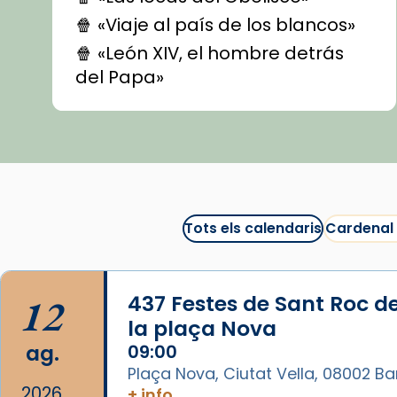
🍿 «Viaje al país de los blancos»
🍿 «León XIV, el hombre detrás
del Papa»
🍿 «Las ovejas detectives»
▶️ Descobreix les seves
recomanacions i prepara una
bona sessió de cinema aquest
est
itual
#CinemaEspiritual
Tots els calendaris
Cardenal
@cinemaspiritcat
Imatge: Generada amb IA
(OpenAI)
12
437 Festes de Sant Roc d
Video
la plaça Nova
ag.
09:00
View on Facebook
·
Share
Plaça Nova, Ciutat Vella, 08002 B
2026
+ info