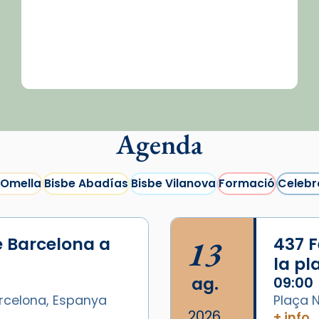
Agenda
 Omella
Bisbe Abadías
Bisbe Vilanova
Formació
Celebr
e Barcelona a
13
437 F
la p
ag.
09:00
arcelona, Espanya
Plaça N
2026
+ info