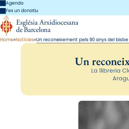
Agenda
Fes un donatiu
Home
Notícies
Un reconeixement pels 90 anys del bisbe
Un reconeix
La llibreria 
Aragu