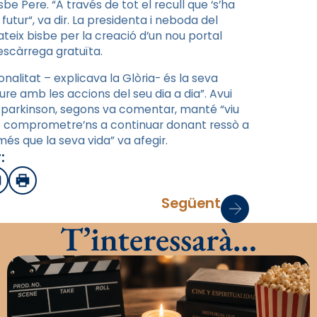
be Pere. “A través de tot el recull que
‘
s’ha
 futur
“
, va dir. La presidenta i neboda del
ateix bisbe per la creació d’un nou portal
escàrrega gratuïta.
alitat – explicava la Glòria- és la seva
re amb les accions del seu dia a dia”. Avui
de parkinson, segons va comentar, manté “viu
 de comprometre’ns a continuar donant ressò a
més que la seva vida” va afegir.
:
sApp
mail
Imprimir
Següent
T’interessarà…