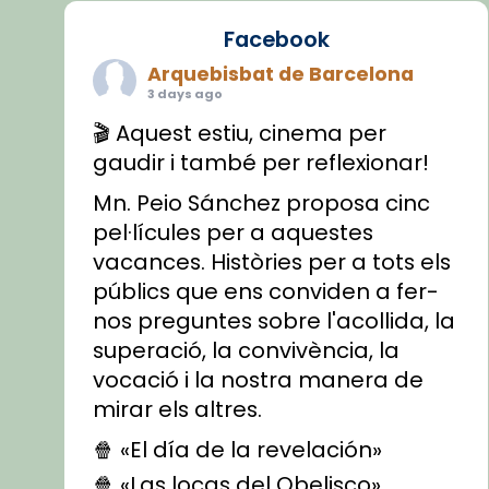
Facebook
Arquebisbat de Barcelona
3 days ago
🎬 Aquest estiu, cinema per
gaudir i també per reflexionar!
Mn. Peio Sánchez proposa cinc
pel·lícules per a aquestes
vacances. Històries per a tots els
públics que ens conviden a fer-
nos preguntes sobre l'acollida, la
superació, la convivència, la
vocació i la nostra manera de
mirar els altres.
🍿 «El día de la revelación»
🍿 «Las locas del Obelisco»