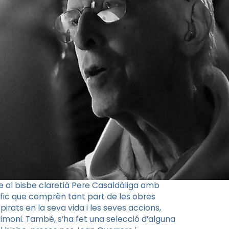
al bisbe claretià Pere Casaldàliga amb
gràfic que comprèn tant part de les obres
pirats en la seva vida i les seves accions,
stimoni. També, s’ha fet una selecció d’alguna