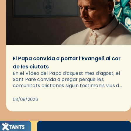
El Papa convida a portar l’Evangeli al cor
de les ciutats
En el Vídeo del Papa d’aquest mes d’agost, el
Sant Pare convida a pregar perquè les
comunitats cristianes siguin testimonis vius de
l’Evangeli enmig de les ciutats. A través d’una
pregària, el…
03/08/2026