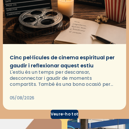
Cinc pel·lícules de cinema espiritual per
gaudir i reflexionar aquest estiu
L'estiu és un temps per descansar,
desconnectar i gaudir de moments
compartits. També és una bona ocasió per
deixar-se portar per una bona història i, a
través del cinema, reflexionar sobre les…
05/08/2026
Veure-ho tot