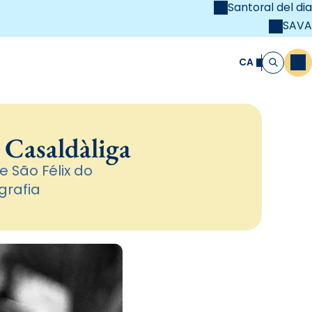
Santoral del dia
SAVA
el
unya Cristiana
CA
M
Cerca
 Casaldàliga
e São Félix do
grafia