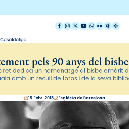
Facebook
Instagram
X / Twitter
YouTube
WhatsApp
Flickr
Radio Est
Catal
 Casaldàliga
ement pels 90 anys del bisbe
Claret dedica un homenatge al bisbe emèrit d
aia amb un recull de fotos i de la seva biblio
15 Febr, 2018
Església de Barcelona