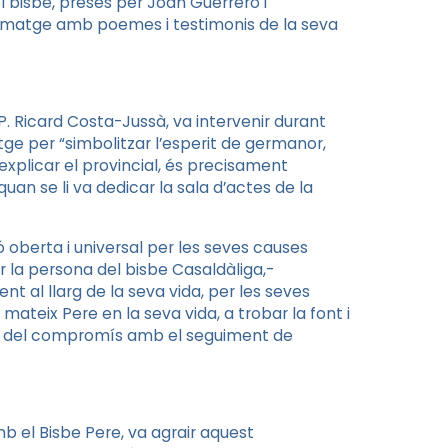
el bisbe, preses per Joan Guerrero i
la imatge amb poemes i testimonis de la seva
 P. Ricard Costa-Jussà, va intervenir durant
ge per “simbolitzar l’esperit de germanor,
xplicar el provincial, és precisament
an se li va dedicar la sala d’actes de la
 oberta i universal per les seves causes
 la persona del bisbe Casaldàliga
,-
t al llarg de la seva vida, per les seves
mateix Pere en la seva vida, a trobar la font i
es del compromís amb el seguiment de
b el Bisbe Pere, va agrair aquest