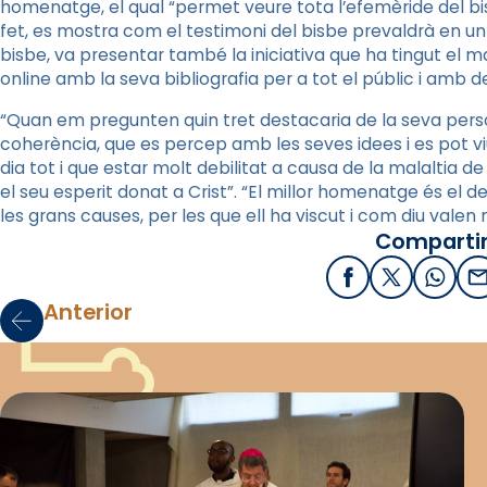
homenatge, el qual “permet veure tota l’efemèride del bis
fet, es mostra com el testimoni del bisbe prevaldrà en un
bisbe, va presentar també la iniciativa que ha tingut el m
online
amb la seva bibliografia per a tot el públic i amb d
“Quan em pregunten quin tret destacaria de la seva person
coherència, que es percep amb les seves idees i es pot viu
dia tot i que estar molt debilitat a causa de la malaltia 
el seu esperit donat a Crist”. “El millor homenatge és el
les grans causes, per les que ell ha viscut i com diu valen 
Compartir
Facebook
X / Twitter
What
E
Anterior