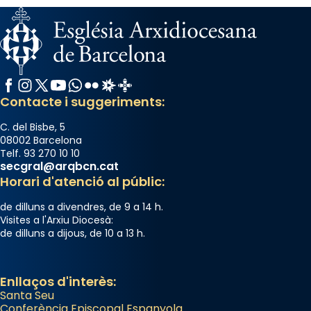
Facebook
Instagram
X / Twitter
YouTube
WhatsApp
Flickr
Radio Estel
Catalunya Cristiana
Contacte i suggeriments:
C. del Bisbe, 5
08002 Barcelona
Telf. 93 270 10 10
secgral@arqbcn.cat
Horari d'atenció al públic:
de dilluns a divendres, de 9 a 14 h.
Visites a l'Arxiu Diocesà:
de dilluns a dijous, de 10 a 13 h.
Enllaços d'interès:
Santa Seu
Conferència Episcopal Espanyola