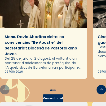
Mons. David Abadías visita les
Cinc
convivències “Be Apostle” del
gaud
L'es
Secretariat Diocesà de Pastoral amb
desc
Joves
comp
Del 28 de juliol al 2 d'agost, al voltant d'un
deix
centenar d'adolescents de parròquies de
trav
l'Arquebisbat de Barcelona van participar en
les convivències Be Apostle, organitzades
06/08/2026
05/0
pel Secretariat Diocesà de Pastoral amb…
Veure-ho tot