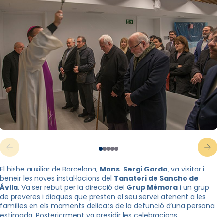
El bisbe auxiliar de Barcelona,
Mons. Sergi
Gordo
, va visitar i
beneir les noves instal·lacions del
Tanatori de
Sancho
de
Ávila
. Va ser rebut per la direcció del
Grup
Mémora
i un grup
de preveres i diaques que presten el seu servei atenent a les
famílies en els moments delicats de la defunció d’una persona
estimada. Posteriorment va presidir les celebracions.