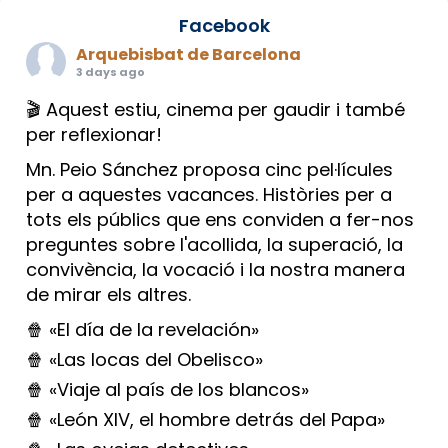
Facebook
Arquebisbat de Barcelona
3 days ago
🎬 Aquest estiu, cinema per gaudir i també
per reflexionar!
Mn. Peio Sánchez proposa cinc pel·lícules
per a aquestes vacances. Històries per a
tots els públics que ens conviden a fer-nos
preguntes sobre l'acollida, la superació, la
convivència, la vocació i la nostra manera
de mirar els altres.
🍿 «El día de la revelación»
🍿 «Las locas del Obelisco»
🍿 «Viaje al país de los blancos»
🍿 «León XIV, el hombre detrás del Papa»