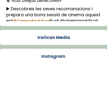
🍿 «Las ovejas detectives»
▶️ Descobreix les seves recomanacions i
prepara una bona sessió de cinema aquest
est
itual @cinemaspiritcat
#CinemaEspiritual
Imatge: Generada amb IA (OpenAI)
Video
Vatican Media
View on Facebook
·
Share
Instagram
Arquebisbat de Barcelona
1 week ago
La Carmina va patir depressió. Fa gairebé
dos mesos, a l'Estadi Lluís Companys, la
jove va fer arribar el seu testimoni al papa
Lleó XIV.
Recupera l'entrevista comp
Vatican
tican News 👇
News