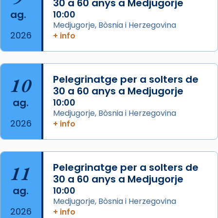
30 a 60 anys a Medjugorje
Photo
ag.
10:00
View on Facebook
·
Share
Medjugorje, Bòsnia i Herzegovina
2026
+ info
Arquebisbat de Barcelona
is at Catedral
de Barcelona.
2 weeks ago
Aquest dilluns, 27 de juliol, ha tingut lloc la
10
Pelegrinatge per a solters de
missa d’acció de gràcies en agraïment al
30 a 60 anys a Medjugorje
ag.
comitè organitzador de la visita apostòlica
10:00
Medjugorje, Bòsnia i Herzegovina
del Sant Pare Lleó XIV a Barcelona, i als
2026
+ info
col·laboradors, a la Catedral de Barcelona.
L’arquebisbe de Barcelona, el cardenal Joan
Josep Omella, ha presidit la missa i l’ha
11
Pelegrinatge per a solters de
concelebrat el bisbe auxiliar de Barcelona,
30 a 60 anys a Medjugorje
Mons. David Abadías.
ag.
10:00
📸 Dr. G. Simón
Medjugorje, Bòsnia i Herzegovina
2026
+ info
Photo