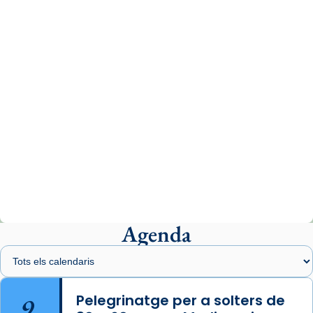
www.vaticannews.va/es/iglesia/news/2026-
07/carmina-historia-depresion-papa-viaje-
espana-testimoni...
Photo
View on Facebook
·
Share
Arquebisbat de Barcelona
2 weeks ago
«Avui les santes Juliana i Semproniana ens
ajuden a alçar la mirada»
Mons. Sergi Gordo, bisbe de Tortosa, ha
presidit aquest 27 de juliol la missa de Les
Agenda
Santes de Mataró.
🔗
tinyurl.com/cvu5jmbk
📸 J. Merino
9
Pelegrinatge per a solters de