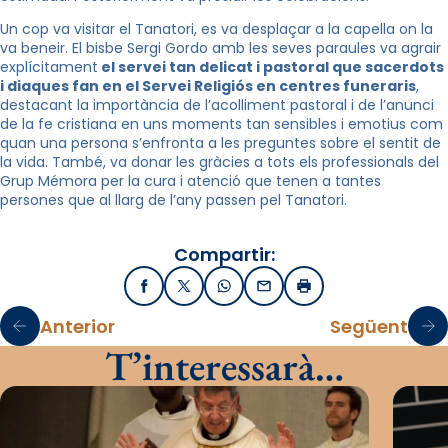
Un cop va visitar el Tanatori, es va desplaçar a la capella on la
va beneir. El bisbe Sergi
Gordo
amb les seves paraules va agrair
explícitament
el servei tan delicat i pastoral que sacerdots
i diaques fan en el Servei Religiós en centres funeraris
,
destacant la importància de l’acolliment pastoral i de l’anunci
de la fe cristiana en uns moments tan sensibles i emotius com
quan una persona s’enfronta a les preguntes sobre el sentit de
la vida. També, va donar les gràcies a tots els professionals del
Grup
Mémora
per la cura i atenció que tenen a tantes
persones que al llarg de l’any passen pel Tanatori.
Compartir:
Facebook
X / Twitter
WhatsApp
Email
Imprimir
Anterior
Següent
T’interessarà…