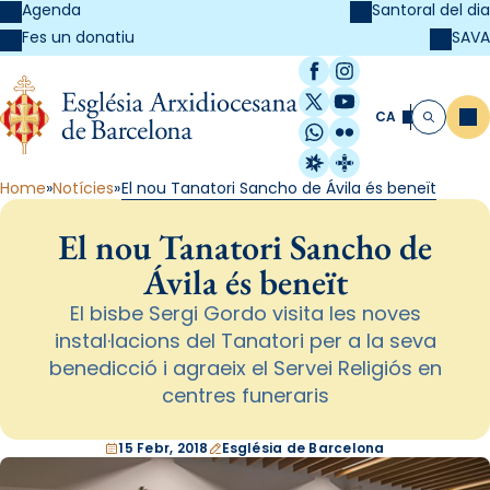
Agenda
Santoral del dia
SAVA
Fes un donatiu
Facebook
Instagram
X / Twitter
YouTube
CA
Me
Cerca
WhatsApp
Flickr
Radio Estel
Catalunya Cristi
Home
Notícies
El nou Tanatori Sancho de Ávila és beneït
El nou Tanatori Sancho de
Ávila és beneït
El bisbe Sergi Gordo visita les noves
instal·lacions del Tanatori per a la seva
benedicció i agraeix el Servei Religiós en
centres funeraris
15 Febr, 2018
Església de Barcelona