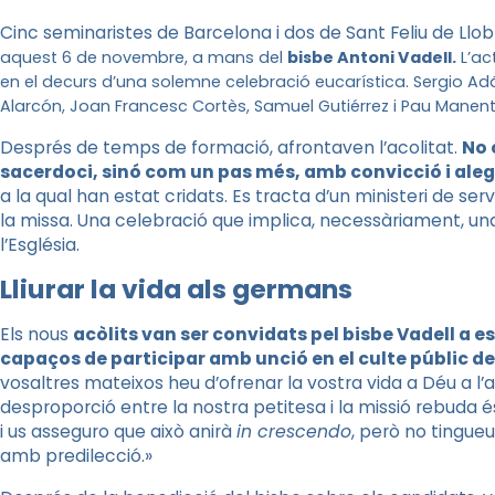
Cinc seminaristes de Barcelona i dos de Sant Feliu de Llo
aquest 6 de novembre, a mans del
bisbe Antoni Vadell.
L’ac
en el decurs d’una solemne celebració eucarística. Sergio Adán
Alarcón, Joan Francesc Cortès, Samuel Gutiérrez i Pau Manent v
Després de temps de formació, afrontaven l’acolitat.
No 
sacerdoci, sinó com un pas més, amb convicció i aleg
a la qual han estat cridats. Es tracta d’un ministeri de ser
la missa. Una celebració que implica, necessàriament, una 
l’Església.
Lliurar la vida als germans
Els nous
acòlits van ser convidats pel bisbe Vadell a e
capaços de participar amb unció en el culte públic de 
vosaltres mateixos heu d’ofrenar la vostra vida a Déu a l’al
desproporció entre la nostra petitesa i la missió rebuda
i us asseguro que això anirà
in crescendo
, però no tingueu
amb predilecció.»