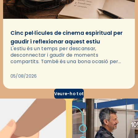
Cinc pel·lícules de cinema espiritual per
gaudir i reflexionar aquest estiu
L'estiu és un temps per descansar,
desconnectar i gaudir de moments
compartits. També és una bona ocasió per
deixar-se portar per una bona història i, a
través del cinema, reflexionar sobre les…
05/08/2026
Veure-ho tot