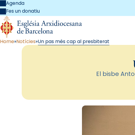
Agenda
Fes un donatiu
Home
Notícies
Un pas més cap al presbiterat
El bisbe Anto