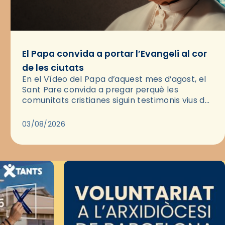
El Papa convida a portar l’Evangeli al cor
de les ciutats
En el Vídeo del Papa d’aquest mes d’agost, el
Sant Pare convida a pregar perquè les
comunitats cristianes siguin testimonis vius de
l’Evangeli enmig de les ciutats. A través d’una
pregària, el…
03/08/2026