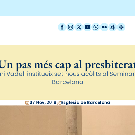
Facebook
Instagram
X / Twitter
YouTube
WhatsApp
Flickr
Radio Est
Catal
Un pas més cap al presbitera
ni Vadell institueix set nous acòlits al Seminar
Barcelona
07 Nov, 2018
Església de Barcelona