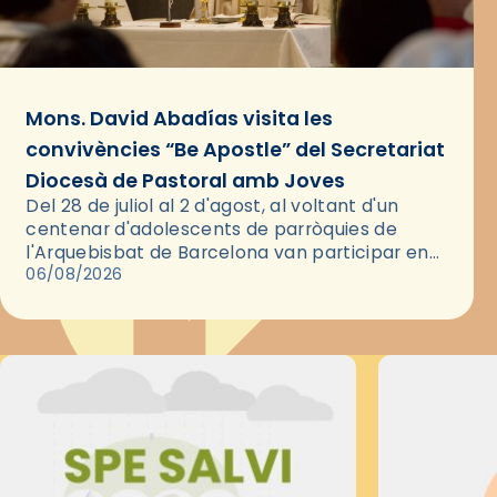
Mons. David Abadías visita les
convivències “Be Apostle” del Secretariat
Diocesà de Pastoral amb Joves
Del 28 de juliol al 2 d'agost, al voltant d'un
centenar d'adolescents de parròquies de
l'Arquebisbat de Barcelona van participar en
les convivències Be Apostle, organitzades pel
06/08/2026
Secretariat Diocesà de Pastoral amb…