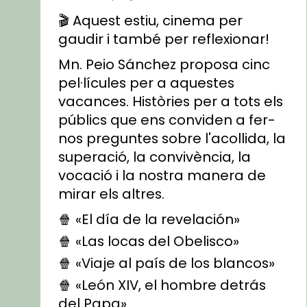
🎬 Aquest estiu, cinema per
gaudir i també per reflexionar!
Mn. Peio Sánchez proposa cinc
pel·lícules per a aquestes
vacances. Històries per a tots els
públics que ens conviden a fer-
nos preguntes sobre l'acollida, la
superació, la convivència, la
vocació i la nostra manera de
mirar els altres.
🍿 «El día de la revelación»
🍿 «Las locas del Obelisco»
🍿 «Viaje al país de los blancos»
🍿 «León XIV, el hombre detrás
del Papa»