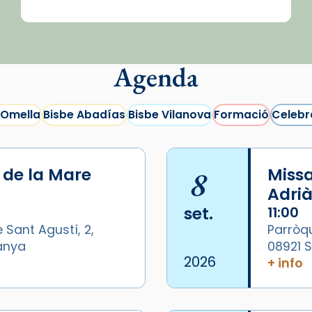
Agenda
 Omella
Bisbe Abadías
Bisbe Vilanova
Formació
Celebr
i de la Mare
8
Missa
Adrià
set.
11:00
 Sant Agustí, 2,
Parròqu
panya
08921 
2026
+ info