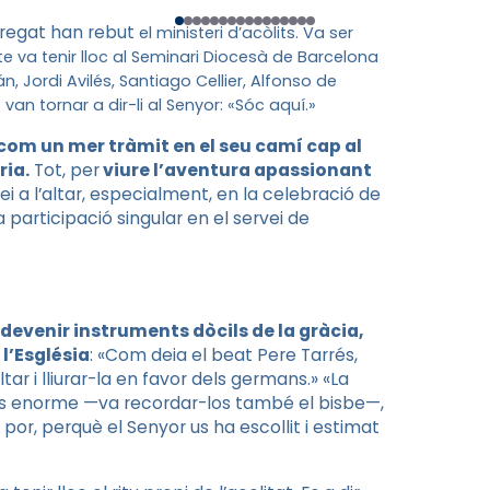
bregat han rebut
el ministeri d’acòlits. Va ser
te va tenir lloc al Seminari Diocesà de Barcelona
, Jordi Avilés, Santiago Cellier, Alfonso de
an tornar a dir-li al Senyor: «Sóc aquí.»
com un mer tràmit en el seu camí cap al
ria.
Tot, per
viure l’aventura apassionant
vei a l’altar, especialment, en la celebració de
participació singular en el servei de
sdevenir instruments dòcils de la gràcia,
l’Església
: «Com deia el beat Pere Tarrés,
tar i lliurar-la en favor dels germans.» «La
 és enorme —va recordar-los també el bisbe—,
 por, perquè el Senyor us ha escollit i estimat