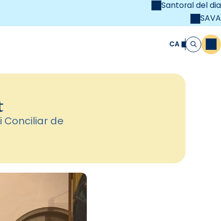
Santoral del dia
SAVA
el
unya Cristiana
CA
M
Cerca
t
i Conciliar de