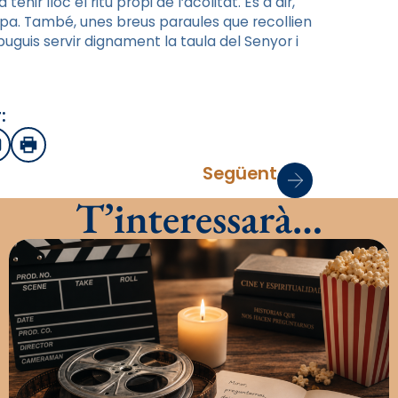
ir lloc el ritu propi de l’acolitat. Es a dir,
 pa. També, unes breus paraules que recollien
puguis servir dignament la taula del Senyor i
:
sApp
mail
Imprimir
Següent
T’interessarà…