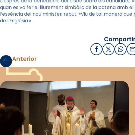
Després de la benedicció del bisbe sobre els candidats, va ten
quan es va fer el lliurement simbòlic de la patena amb el
l’essència del nou ministeri rebut: «Viu de tal manera que 
de l’Església.»
Compartir
Facebook
X / Twitter
What
E
Anterior