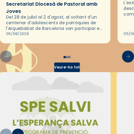
L'es
Secretariat Diocesà de Pastoral amb
desc
Joves
comp
Del 28 de juliol al 2 d'agost, al voltant d'un
deix
centenar d'adolescents de parròquies de
trav
l'Arquebisbat de Barcelona van participar en
les convivències Be Apostle, organitzades
06/08/2026
05/0
pel Secretariat Diocesà de Pastoral amb…
Veure-ho tot