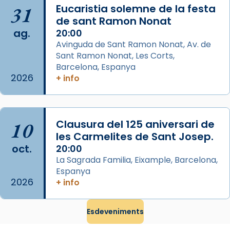
31
Eucaristia solemne de la festa
comitè organitzador de la visita apostòlica
de sant Ramon Nonat
del Sant Pare Lleó XIV a Barcelona, i als
ag.
20:00
col·laboradors, a la Catedral de Barcelona.
Avinguda de Sant Ramon Nonat, Av. de
L’arquebisbe de Barcelona, el cardenal Joan
Sant Ramon Nonat, Les Corts,
Josep Omella, ha presidit la missa i l’ha
Barcelona, Espanya
2026
+ info
concelebrat el bisbe auxiliar de Barcelona,
Mons. David Abadías.
📸 Dr. G. Simón
10
Clausura del 125 aniversari de
Photo
les Carmelites de Sant Josep.
View on Facebook
·
Share
oct.
20:00
La Sagrada Familia, Eixample, Barcelona,
Espanya
Arquebisbat de Barcelona
2026
2 weeks ago
+ info
Memòria de les santes Juliana i
Semproniana, verges i màrtirs.
Esdeveniments