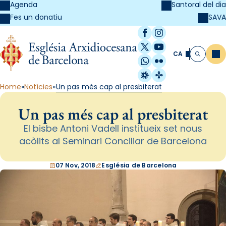
Agenda
Santoral del dia
SAVA
Fes un donatiu
Facebook
Instagram
X / Twitter
YouTube
CA
Me
Cerca
WhatsApp
Flickr
Radio Estel
Catalunya Cristi
Home
Notícies
Un pas més cap al presbiterat
Un pas més cap al presbiterat
El bisbe Antoni Vadell institueix set nous
acòlits al Seminari Conciliar de Barcelona
07 Nov, 2018
Església de Barcelona