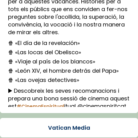
per a aquestes vacances. Històries per a
tots els públics que ens conviden a fer-nos
preguntes sobre l'acollida, la superació, la
convivència, la vocació i la nostra manera
de mirar els altres.
🍿 «El día de la revelación»
🍿 «Las locas del Obelisco»
🍿 «Viaje al país de los blancos»
🍿 «León XIV, el hombre detrás del Papa»
🍿 «Las ovejas detectives»
▶️ Descobreix les seves recomanacions i
prepara una bona sessió de cinema aquest
est
itual @cinemaspiritcat
#CinemaEspiritual
Imatge: Generada amb IA (OpenAI)
Video
Vatican Media
View on Facebook
·
Share