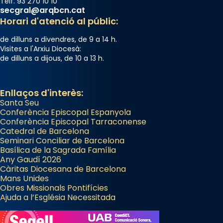
diablesses amb música i ball propis. Festa
Telf. 93 270 10 10
secgral@arqbcn.cat
gran a Mataró.
Horari d'atenció al públic:
«Si vols saber què és calor, ves per les
de dilluns a divendres, de 9 a 14 h.
Santes a Mataró»🥵.
Visites a l'Arxiu Diocesà:
de dilluns a dijous, de 10 a 13 h.
Photo
View on Facebook
·
Share
Enllaços d'interès:
Santa Seu
Conferència Episcopal Espanyola
Conferència Episcopal Tarraconense
Catedral de Barcelona
Seminari Conciliar de Barcelona
Basílica de la Sagrada Família
Any Gaudí 2026
Càritas Diocesana de Barcelona
Mans Unides
Obres Missionals Pontifícies
Ajuda a l’Església Necessitada