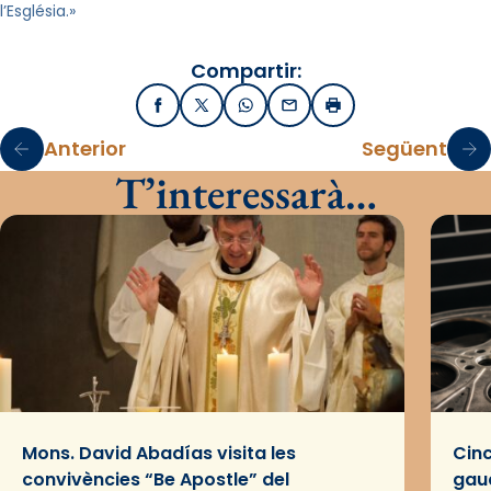
l’Església.»
Compartir:
Facebook
X / Twitter
WhatsApp
Email
Imprimir
Anterior
Següent
T’interessarà…
Mons. David Abadías visita les
Cinc
convivències “Be Apostle” del
gaud