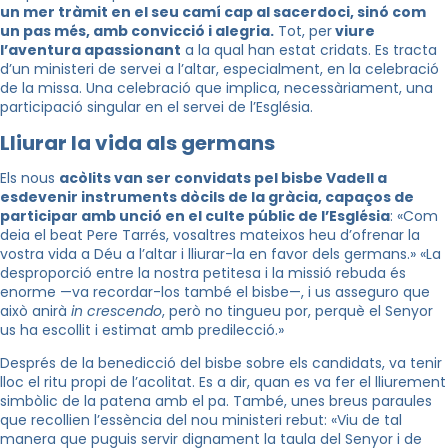
un mer tràmit en el seu camí cap al sacerdoci, sinó com
un pas més, amb convicció i alegria.
Tot, per
viure
l’aventura apassionant
a la qual han estat cridats. Es tracta
d’un ministeri de servei a l’altar, especialment, en la celebració
de la missa. Una celebració que implica, necessàriament, una
participació singular en el servei de l’Església.
Lliurar la vida als germans
Els nous
acòlits van ser convidats pel bisbe Vadell a
esdevenir instruments dòcils de la gràcia, capaços de
participar amb unció en el culte públic de l’Església
: «Com
deia el beat Pere Tarrés, vosaltres mateixos heu d’ofrenar la
vostra vida a Déu a l’altar i lliurar-la en favor dels germans.» «La
desproporció entre la nostra petitesa i la missió rebuda és
enorme —va recordar-los també el bisbe—, i us asseguro que
això anirà
in crescendo
, però no tingueu por, perquè el Senyor
us ha escollit i estimat amb predilecció.»
Després de la benedicció del bisbe sobre els candidats, va tenir
lloc el ritu propi de l’acolitat. Es a dir, quan es va fer el lliurement
simbòlic de la patena amb el pa. També, unes breus paraules
que recollien l’essència del nou ministeri rebut: «Viu de tal
manera que puguis servir dignament la taula del Senyor i de